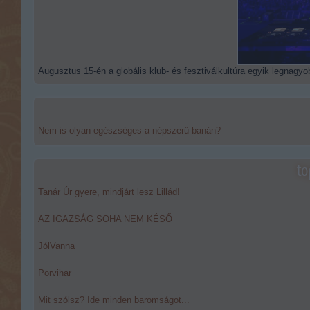
Augusztus 15-én a globális klub- és fesztiválkultúra egyik legnagyob
Nem is olyan egészséges a népszerű banán?
to
Tanár Úr gyere, mindjárt lesz Lillád!
AZ IGAZSÁG SOHA NEM KÉSŐ
JólVanna
Porvihar
Mit szólsz? Ide minden baromságot...