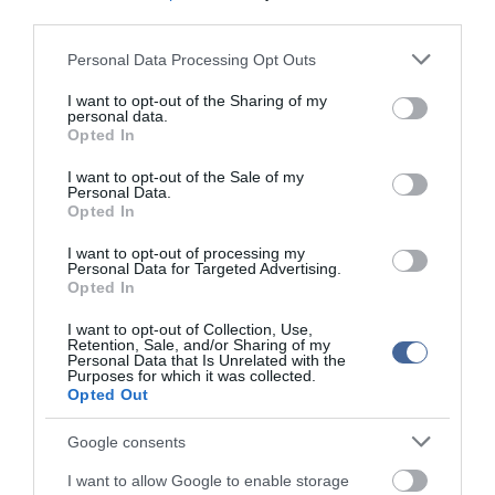
third parties.
Please note that this website/app uses one or more Google
Personal Data Processing Opt Outs
services and may gather and store information including but
not limited to your visit or usage behaviour. You may click to
I want to opt-out of the Sharing of my
personal data.
grant or deny consent to Google and its third-party tags to
Opted In
use your data for below specified purposes in below Google
consent section.
I want to opt-out of the Sale of my
Personal Data.
Opted In
I want to opt-out of processing my
Personal Data for Targeted Advertising.
Opted In
I want to opt-out of Collection, Use,
Retention, Sale, and/or Sharing of my
Personal Data that Is Unrelated with the
Purposes for which it was collected.
Opted Out
Google consents
I want to allow Google to enable storage