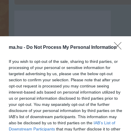
ma.hu -
Do Not Process My Personal Information
If you wish to opt-out of the sale, sharing to third parties, or
processing of your personal or sensitive information for
targeted advertising by us, please use the below opt-out
section to confirm your selection. Please note that after your
opt-out request is processed you may continue seeing
interest-based ads based on personal information utilized by
us or personal information disclosed to third parties prior to
your opt-out. You may separately opt-out of the further
Portál szoftver és szerkesztőségi
disclosure of your personal information by third parties on the
•
Médiaajánlat és hirdetési akciók
•
Impresszum
•
Adatvédelmi nyiltakoz
IAB’s list of downstream participants. This information may
also be disclosed by us to third parties on the
IAB’s List of
Downstream Participants
that may further disclose it to other