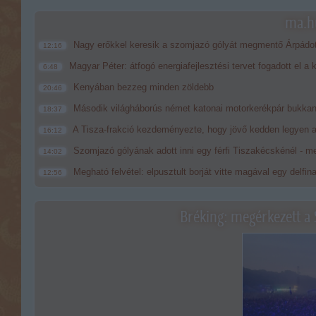
ma.hu
Nagy erőkkel keresik a szomjazó gólyát megmentő Árpádo
12:16
Magyar Péter: átfogó energiafejlesztési tervet fogadott el a
6:48
Kenyában bezzeg minden zöldebb
20:46
Második világháborús német katonai motorkerékpár bukkan
18:37
A Tisza-frakció kezdeményezte, hogy jövő kedden legyen a
16:12
Szomjazó gólyának adott inni egy férfi Tiszakécskénél - me
14:02
Megható felvétel: elpusztult borját vitte magával egy delfin
12:56
Bréking: megérkezett a 