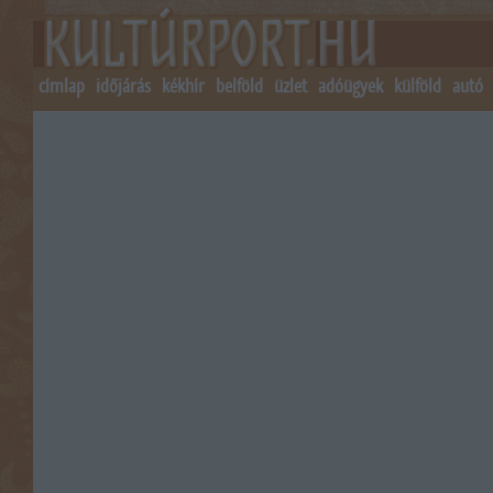
címlap
időjárás
kékhír
belföld
üzlet
adóügyek
külföld
autó