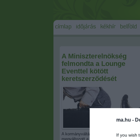
címlap
időjárás
kékhír
belföld
A Miniszterelnökség
felmondta a Lounge
Eventtel kötött
keretszerződését
ma.hu -
D
A kormányváltás után azonban a Lounge kö
If you wish 
megváltozott a helyzet.