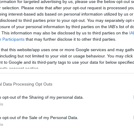
Úja
formation for targeted advertising by us, please use the below opt-out s
14:26
Egy négyéves kutatás olyan összefüggést tárt
mi
r selection. Please note that after your opt-out request is processed y
fel, amely új megvilágításba helyezheti az
eing interest-based ads based on personal information utilized by us or
egészséges öregedés lehetőségeit.
Viz
12:56
disclosed to third parties prior to your opt-out. You may separately opt-
a 
ki
losure of your personal information by third parties on the IAB’s list of
. This information may also be disclosed by us to third parties on the
IA
A füled árulkodik legjobban az
Mag
11:15
Participants
that may further disclose it to other third parties.
ket
egészségi állapotodról
cs
A fül állapota és a fülzsír színe, állaga vagy
 that this website/app uses one or more Google services and may gath
szaga fontos jelzéseket adhat a szervezet
0 gén
including but not limited to your visit or usage behaviour. You may click 
állapotáról, például fertőzésekről, stresszről vagy
akár tápanyaghiányról.
 to Google and its third-party tags to use your data for below specifi
zek
Nem is ol
ogle consent section.
A macskák adják az új reményt az
emberi daganatkezelésben
Tudósok először térképezték fel nagy léptékben a
p mint
l Data Processing Opt Outs
macskák daganatainak genetikáját, és meglepő
hasonlóságokat találtak az emberi rákos
v- és
Tanár Úr gy
mutációkkal.
o opt-out of the Sharing of my personal data.
In
Országos kutatás mérte fel a
AZ IGAZ
hospice-ellátás társadalmi
s,
megítélését
an
o opt-out of the Sale of my Personal Data.
JólVanna
Miközben a magyarok többsége hasznosnak
In
tartja a hospice-palliatív ellátást, egy kutatás
szerint sokan tévesen fizetősnek hiszik vagy
Porvihar
yol az