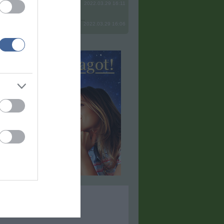
2022.03.29 16:11
? Ide minden baromságot...
2022.03.29 16:06
hirdetés