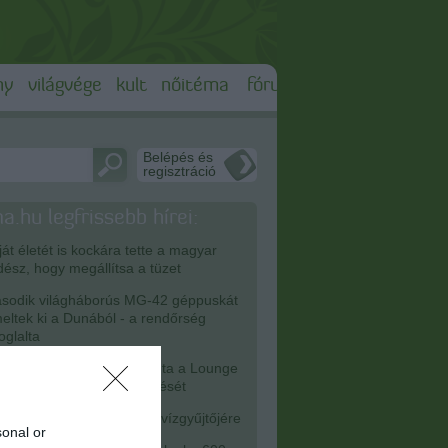
ny
világvége
kult
nőitéma
fórum
Belépés és
regisztráció
a.hu legfrissebb hírei:
át életét is kockára tette a magyar
dész, hogy megállítsa a tüzet
odik világháborús MG-42 géppuskát
eltek ki a Dunából - a rendőrség
foglalta
iniszterelnökség felmondta a Lounge
enttel kötött keretszerződését
érkezett az eső a Duna vízgyűjtőjére
sonal or