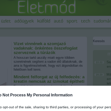
üzlet
adóügyek
külföld
autó
sport
tech
tudomá
Vizet vinnének a szomjazó
vadaknak: önkéntes összefogást
szerveznek a túrázók
m
A hosszan tartó aszály miatt egyre többen
szeretnének segíteni a vadon élő állatoknak, de
Saj
22:22
arra is figyelmeztetnek, hogy ezt átgondoltan és
er
felelősen kell tenni.
Más
20:20
Mindent felforgat az új felfedezés: a
em
kreatin nemcsak az izmokat építheti
le
Egy új kutatás szerint a népszerű étrend-
kiegészítő váratlan szerepet játszhat az
A M
18:19
immunrendszer működésének támogatásában.
o Not Process My Personal Information
Ev
Meglepő eredményre jutottak a
Meg
16:21
kutatók - ez a hétköznapi vitamin
rül
to opt-out of the sale, sharing to third parties, or processing of your per
lassíthatja az öregedést