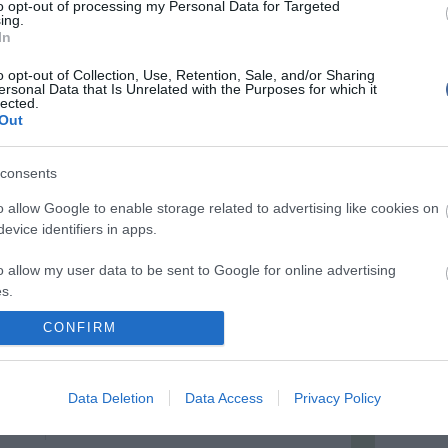
to opt-out of processing my Personal Data for Targeted
nem is ismerik, pedig az államilag finanszírozott,
uk
ing.
ingyenes szolgáltatás, amelynek társadalmi
Mit szólsz
In
ismertségét és elfogadottságát erősíteni kell.
k az
Csókgép segít közel maradni az
o opt-out of Collection, Use, Retention, Sale, and/or Sharing
elszakadt pároknak
ersonal Data that Is Unrelated with the Purposes for which it
lected.
Volt egy kísérlet, amely nem szavakat vagy
nát
Out
képeket küldött, hanem magát az érintést.
ja meg
PTE: biztató kutatások folynak a
humán reprodukciós zavarok
consents
területén
o allow Google to enable storage related to advertising like cookies on
Az embrió életképességének hagyományos
morfológiai értékelése nem képes megragadni az
evice identifiers in apps.
embrió genetikai és molekuláris állapotát.
o allow my user data to be sent to Google for online advertising
Ezért hagyd ki inkább a banánt a
smoothie-ból!
s.
Egyetlen banán akár 84%-kal is csökkentheti a
flavanolok felszívódását.
CONFIRM
a
to allow Google to send me personalized advertising.
n
o allow Google to enable storage related to analytics like cookies on
rról
Data Deletion
Data Access
Privacy Policy
evice identifiers in apps.
s ma
o allow Google to enable storage related to functionality of the website