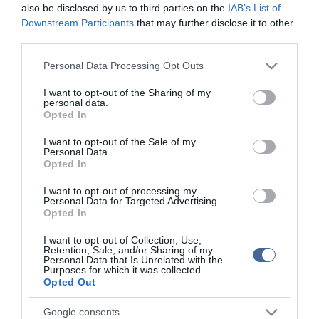
also be disclosed by us to third parties on the
IAB’s List of
hírek az egyik legjobb válogatás a hazai piacon. Kiemelt témák az
Downstream Participants
that may further disclose it to other
Életmód és a Kultúra rovatok.
third parties.
Please note that this website/app uses one or more Google
Personal Data Processing Opt Outs
services and may gather and store information including but
not limited to your visit or usage behaviour. You may click to
I want to opt-out of the Sharing of my
personal data.
Figyelem! A cikkhez hozzáfűzött hozzászólások nem a
ma.hu
network nézeteit
grant or deny consent to Google and its third-party tags to
tükrözik. A szerkesztőség mindössze a hírek publikációjával foglalkozik, a
Opted In
use your data for below specified purposes in below Google
kommenteket nem tudja befolyásolni - azok az olvasók személyes véleményét
tartalmazzák.
consent section.
I want to opt-out of the Sale of my
Personal Data.
Kérjük, kulturáltan, mások személyiségi jogainak és jó hírnevének tiszteletben
tartásával kommenteljenek!
Opted In
I want to opt-out of processing my
Personal Data for Targeted Advertising.
Opted In
I want to opt-out of Collection, Use,
Retention, Sale, and/or Sharing of my
ma.hu legfrissebb hírei:
Personal Data that Is Unrelated with the
Purposes for which it was collected.
Hulladékvadászat indul a Dunán: a rekordalacsony vízállás
12:20
Opted Out
miatt most láthatóvá váltak a mederben rejtőző roncsok
Google consents
Vitézy Dávid: háromszor annyian utaznak a komlói
10:40