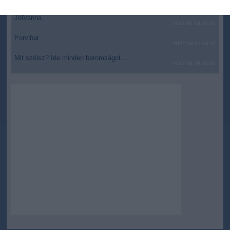
2022.05.10 21:07
related to security, including authentication
functionality and fraud prevention, and other
JólVanna
2022.05.10 20:31
user protection.
Porvihar
2022.03.29 16:11
Mit szólsz? Ide minden baromságot...
2022.03.29 16:06