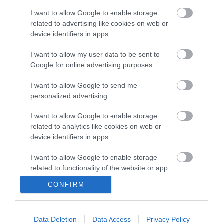
vonalon, mint korábban a pótlóbuszokon
I want to allow Google to enable storage
Vitézy Dávid: 2,3 milliárd forint került vissza az államhoz
8:04
related to advertising like cookies on web or
egy útdíjrendszeres ügylet felülvizsgálata után
device identifiers in apps.
Saját életét is kockára tette a magyar erdész, hogy
22:22
megállítsa a tüzet
I want to allow my user data to be sent to
Google for online advertising purposes.
Második világháborús MG-42 géppuskát emeltek ki a
20:20
Dunából - a rendőrség lefoglalta
I want to allow Google to send me
A Miniszterelnökség felmondta a Lounge Eventtel kötött
18:19
personalized advertising.
keretszerződését
Megérkezett az eső a Duna vízgyűjtőjére
16:21
I want to allow Google to enable storage
related to analytics like cookies on web or
device identifiers in apps.
top cikkek:
Nem is olyan egészséges a népszerű banán?
I want to allow Google to enable storage
related to functionality of the website or app.
top fórum témák:
CONFIRM
I want to allow Google to enable storage
related to personalization.
Tanár Úr gyere, mindjárt lesz Lillád!
2022.05.10 21:11
I want to allow Google to enable storage
Data Deletion
Data Access
Privacy Policy
AZ IGAZSÁG SOHA NEM KÉSŐ