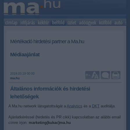
címlap
időjárás
kékhír
belföld
üzlet
adóügyek
külföld
autó
sp
Mértékadó hirdetési partner a Ma.hu
Médiaajánlat
2019.03.19 00:00
+
-
ma.hu
Általános információk és hirdetési
lehetőségek
A Ma.hu network látogatottságát a
Analytics
és a
DKT
auditálja.
Ajánlatkéréssel (hirdetés és PR cikk) kapcsolatban az alábbi email
címre írjon:
marketing(kukac)ma.hu