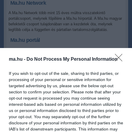
Ma.hu Network
A Ma.hu Network több mint 15 éves múltra visszatekintő
portálcsoport, melynek főpillére a Ma.hu hírportál. A Ma.hu magyar
befektetői csoport tulajdonában van a kezdetek óta, melynek
legfőbb célja a független és pártatlan tartalomszolgáltatás.
Ma.hu portál
ma.hu -
Do Not Process My Personal Information
Havonta közel félmillió egyedi
látogató (UU) keresi fel
rendszeresen az oldalt,
If you wish to opt-out of the sale, sharing to third parties, or
facebook oldalunk havi
processing of your personal or sensitive information for
kétmillió embert ér el, több,
targeted advertising by us, please use the below opt-out
mint kettőszázezer lájkolója
section to confirm your selection. Please note that after your
van az oldalnak. A meglévő
opt-out request is processed you may continue seeing
hírpiacon speciális helyzetét
annak köszönheti, hogy olvasóinak többsége kevés egyéb híroldalt
interest-based ads based on personal information utilized by
olvas. Ennek megfelelően a hír site-okon megjelenő reklámoknál
us or personal information disclosed to third parties prior to
nagyon jó kiegészítő kommunikációs csatornaként tud felületet
your opt-out. You may separately opt-out of the further
biztosítani. A Ma.hu szerkesztősége gyors, hatékony és rugalmas,
disclosure of your personal information by third parties on the
ahol a szerkesztők percre kész, friss és aktuális információkat
IAB’s list of downstream participants. This information may
biztosítanak olvasóiknak. A Ma.hu portálon megjelenő cikkek,