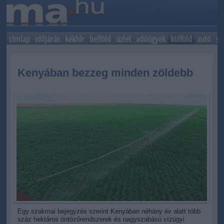
címlap
időjárás
kékhír
belföld
üzlet
adóügyek
külföld
autó
sp
Kenyában bezzeg minden zöldebb
Egy szakmai bejegyzés szerint Kenyában néhány év alatt több
száz hektáros öntözőrendszerek és nagyszabású vízügyi