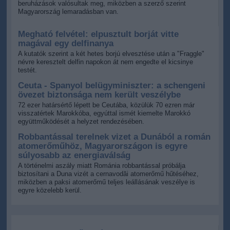
beruházások valósultak meg, miközben a szerző szerint
Magyarország lemaradásban van.
Megható felvétel: elpusztult borját vitte
magával egy delfinanya
A kutatók szerint a két hetes borjú elvesztése után a "Fraggle"
névre keresztelt delfin napokon át nem engedte el kicsinye
testét.
Ceuta - Spanyol belügyminiszter: a schengeni
övezet biztonsága nem került veszélybe
72 ezer határsértő lépett be Ceutába, közülük 70 ezren már
visszatértek Marokkóba, egyúttal ismét kiemelte Marokkó
együttműködését a helyzet rendezésében.
Robbantással terelnek vizet a Dunából a román
atomerőműhöz, Magyarországon is egyre
súlyosabb az energiaválság
A történelmi aszály miatt Románia robbantással próbálja
biztosítani a Duna vizét a cernavodăi atomerőmű hűtéséhez,
miközben a paksi atomerőmű teljes leállásának veszélye is
egyre közelebb kerül.