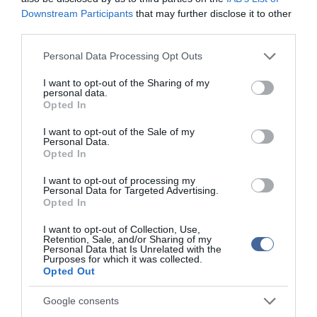
Egy új kutatás szerint a népszerű étrend-kiegészítő váratlan
Downstream Participants
that may further disclose it to other
szerepet játszhat az immunrendszer működésének
third parties.
támogatásában.
Please note that this website/app uses one or more Google
Personal Data Processing Opt Outs
Hosszú időre elnémul a tudomány óriása -
services and may gather and store information including but
minden megváltozik, amikor újraindul a CERN
not limited to your visit or usage behaviour. You may click to
I want to opt-out of the Sharing of my
personal data.
Egy korszak lezárult, de a kutatók szerint az igazán izgalmas
grant or deny consent to Google and its third-party tags to
felfedezések csak ezután következnek.
Opted In
use your data for below specified purposes in below Google
Meghalt J. Craig Venter, az emberi genom
consent section.
I want to opt-out of the Sale of my
egyik megfejtője
Personal Data.
A tudományos világ legendás alakját gyászolják: J. Craig Venter
Opted In
forradalmasította a genetikai kutatásokat és új korszakot nyitott
a mikrobiológia történetében.
I want to opt-out of processing my
Personal Data for Targeted Advertising.
Oroszországban már be is adták az első
Opted In
betegnek a forradalmi rákvakcinát
Orosz kutatók személyre szabott rákvakcinát tesztelnek, amely
I want to opt-out of Collection, Use,
az immunrendszert tanítja meg a daganat elleni harcra.
Retention, Sale, and/or Sharing of my
Personal Data that Is Unrelated with the
Csókgép segít közel maradni az elszakadt
Purposes for which it was collected.
pároknak
Opted Out
Volt egy kísérlet, amely nem szavakat vagy képeket küldött,
hanem magát az érintést.
Google consents
Trump visszavág: 15 százalékra emelte a