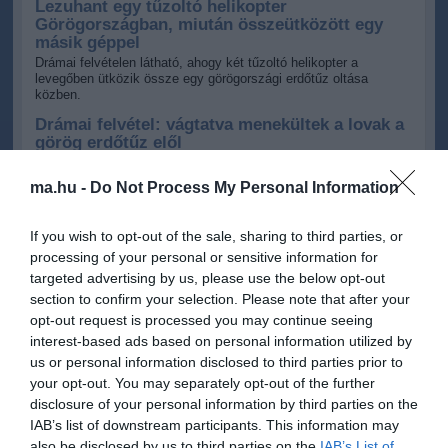
Lezuhant egy tűzoltó helikopter
Görögországban, miután összeütközött egy
másik géppel
Drámai felvételen látható, ahogy két tűzoltó helikopter a
levegőben ütközik össze egy görögországi erdőtűz oltása
közben.
Drámai felvétel: vágtatva menekültek a lovak a
görög erdőtűz elől
A lángok szinte a nyomukban jártak, amikor egy lócsapat teljes
erejéből biztonságosabb terület felé menekült Görögországban.
ma.hu -
Do Not Process My Personal Information
Az Európai Néppárt azonnali fellépést sürget a
spanyol határon kialakult migrációs helyzet
If you wish to opt-out of the sale, sharing to third parties, or
miatt
processing of your personal or sensitive information for
Az Európai Néppárt szerint a spanyol külső határon tapasztalt
targeted advertising by us, please use the below opt-out
illegális migráció miatt sürgős intézkedésekre van szükség, és a
témát a következő plenáris ülésen is napirendre tűzik.
section to confirm your selection. Please note that after your
opt-out request is processed you may continue seeing
Elképesztő látvány: a téridő szinte szétszakítja
interest-based ads based on personal information utilized by
az égitest képét
us or personal information disclosed to third parties prior to
A különleges animáció megmutatja, milyen bizarr látvány
tárulhatna elénk a világegyetem egyik legerősebb gravitációs
your opt-out. You may separately opt-out of the further
terében.
disclosure of your personal information by third parties on the
IAB’s list of downstream participants. This information may
Mindent felforgat az új felfedezés: a kreatin
nemcsak az izmokat építheti
also be disclosed by us to third parties on the
IAB’s List of