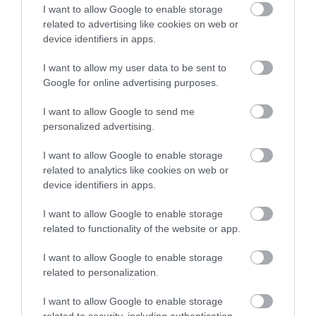
I want to allow Google to enable storage
globális vámot a bírósági pofon után
related to advertising like cookies on web or
Az amerikai elnök nem hagyta annyiban a Legfelsőbb Bíróság
döntését, és új jogszabályra hivatkozva még magasabb vámot
device identifiers in apps.
vezetett be világszerte.
I want to allow my user data to be sent to
Google for online advertising purposes.
külföld összes híre »
I want to allow Google to send me
personalized advertising.
I want to allow Google to enable storage
related to analytics like cookies on web or
ma.hu legfrissebb hírei:
device identifiers in apps.
Nagy erőkkel keresik a szomjazó gólyát megmentő
12:16
I want to allow Google to enable storage
Árpádot
related to functionality of the website or app.
Magyar Péter: átfogó energiafejlesztési tervet fogadott el a
6:48
kormány
I want to allow Google to enable storage
Kenyában bezzeg minden zöldebb
related to personalization.
20:46
Második világháborús német katonai motorkerékpár
18:37
I want to allow Google to enable storage
bukkant elő a Dunából
related to security, including authentication