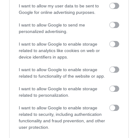
I want to allow my user data to be sent to
Olcsó okostelefon a Nokiától
Google for online advertising purposes.
Utat mutat a hangvezérelt okostelefon-alkalmazás
I want to allow Google to send me
Okostelefon sérült gyerekeknek
personalized advertising.
Figyelem! A cikkhez hozzáfűzött hozzászólások nem a
ma.hu
I want to allow Google to enable storage
network nézeteit tükrözik. A szerkesztőség mindössze a hírek
related to analytics like cookies on web or
publikációjával foglalkozik, a kommenteket nem tudja befolyásolni
device identifiers in apps.
- azok az olvasók személyes véleményét tartalmazzák.
I want to allow Google to enable storage
Kérjük, kulturáltan, mások személyiségi jogainak és jó hírnevének
related to functionality of the website or app.
tiszteletben tartásával kommenteljenek!
I want to allow Google to enable storage
related to personalization.
I want to allow Google to enable storage
related to security, including authentication
ma.hu legfrissebb hírei:
functionality and fraud prevention, and other
user protection.
Vitézy Dávid: 2,3 milliárd forint került vissza az államhoz
8:04
egy útdíjrendszeres ügylet felülvizsgálata után