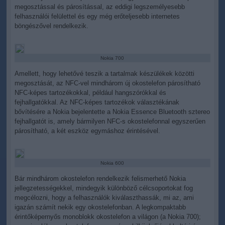
megosztással és párosítással, az eddigi legszemélyesebb
felhasználói felülettel és egy még erőteljesebb internetes
böngészővel rendelkezik.
Nokia 700
Amellett, hogy lehetővé teszik a tartalmak készülékek közötti
megosztását, az NFC-vel mindhárom új okostelefon párosítható
NFC-képes tartozékokkal, például hangszórókkal és
fejhallgatókkal. Az NFC-képes tartozékok választékának
bővítésére a Nokia bejelentette a Nokia Essence Bluetooth sztereo
fejhallgatót is, amely bármilyen NFC-s okostelefonnal egyszerűen
párosítható, a két eszköz egymáshoz érintésével.
Nokia 600
Bár mindhárom okostelefon rendelkezik felismerhető Nokia
jellegzetességekkel, mindegyik különböző célcsoportokat fog
megcélozni, hogy a felhasználók kiválaszthassák, mi az, ami
igazán számít nekik egy okostelefonban. A legkompaktabb
érintőképernyős monoblokk okostelefon a világon (a Nokia 700);