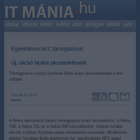
címlap
időjárás
kékhír
belföld
üzlet
adóügyek
külföld
autó
sp
Egyérintéses NFC támogatással
Új, olcsó Nokia okostelefonok
Tömegpiacra szánja Symbian Belle alapú okostelefonjait a finn
vállalat.
2011.08.26 15:05
+
-
ma.hu
A Nokia bemutatott három tömegpiacra szánt okostelefont, a Nokia
700, a Nokia 701 és a Nokia 600 készülékeket, melyek tovább
bővítik a Nokia Symbian-alapú okostelefon-sorozatát. Mindhárom
telefon Symbian Belle platformon fut, egyérintéses NFC-alapú