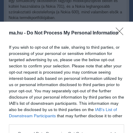
egy simulékony okostelefon ragyogó mobilkijelzőjével beltéri és
kültéri használatra (a Nokia 701), és a Nokia leghangosabb
szórakoztató okostelefonja (a Nokia 600), mind valamiben elsők a
Nokia termékportfóliójában.
"Nem ezek az utolsó Symbian termékek vagy frissítések,
ma.hu -
Do Not Process My Personal Information
melyeket piacra dobunk." - mondta Ilari Nurmi, a Nokia alelnöke.
A Symbian Belle
If you wish to opt-out of the sale, sharing to third parties, or
A Symbian Belle a legújabb a Symbian szoftver tervezett
processing of your personal or sensitive information for
frissítései közül, mely a Symbian Annával kezdődött és 2012-ben
targeted advertising by us, please use the below opt-out
tovább folytatódik. A Symbian Belle a kezdőoldalak számát
section to confirm your selection. Please note that after your
háromról hatra növeli, így több helyet biztosítva az alkalmazások
opt-out request is processed you may continue seeing
és szolgáltatások megjelenítésére. Az élő widgetek öt különböző
interest-based ads based on personal information utilized by
méretben érhetők el, amitől életre kel a kezdőoldal és több
us or personal information disclosed to third parties prior to
rugalmasságot ad a felhasználóknak, hogy személyre szabják a
your opt-out. You may separately opt-out of the further
készüléküket. A Symbian Belle ezeken felül még egy legördülő
disclosure of your personal information by third parties on the
menüvel és feladatkezelővel is rendelkezik, amivel az értesítések
IAB’s list of downstream participants. This information may
az összes kezdőoldalról elérhetők, valamint az internetes
also be disclosed by us to third parties on the
IAB’s List of
böngészés is több fejlesztéssel bővült.
Downstream Participants
that may further disclose it to other
third parties.
Nokia 701
Please note that this website/app uses one or more Google