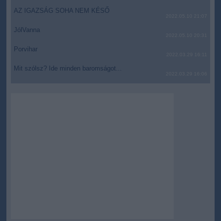
AZ IGAZSÁG SOHA NEM KÉSŐ
2022.05.10 21:07
JólVanna
2022.05.10 20:31
Porvihar
2022.03.29 16:11
Mit szólsz? Ide minden baromságot...
2022.03.29 16:06