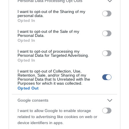
Personal Data Processing Opt Outs
A Symbian Belle egyik legizgalmasabb jellemzője az egy érintéses
services and may gather and store information including but
NFC-alapú megosztás és párosítás. Ez lehetővé teszi a
not limited to your visit or usage behaviour. You may click to
I want to opt-out of the Sharing of my
personal data.
névjegyek, videók és képek megosztását más NFC-képes
grant or deny consent to Google and its third-party tags to
Opted In
készülékekkel és okostelefonokkal, és a párosítást NFC-képes
use your data for below specified purposes in below Google
mobiltartozékokkal, például hangszórókkal és fejhallgatókkal. A
consent section.
I want to opt-out of the Sale of my
játékrajongók is kihasználhatják az új készülékek NFC-
Personal Data.
képességeit, mivel ezáltal az Angry Birds játékban új szinteket
Opted In
érhetnek el, és a Fruit Ninjában megtalálhatnak egy elrejtett kardot
két NFC-s készülék összeérintésével. A Nokia 701 készülékekkel,
I want to opt-out of processing my
melyekre az Asphalt 5 gyárilag telepítve érkezik, két barát párba is
Personal Data for Targeted Advertising.
állhat, hogy ugyanazon a versenypályán versenyezzenek.
Opted In
I want to opt-out of Collection, Use,
Retention, Sale, and/or Sharing of my
Personal Data that Is Unrelated with the
Purposes for which it was collected.
Opted Out
Kapcsolódó írások:
Google consents
Olcsó okostelefonokat hoz ki a Nokia és a Samsung
I want to allow Google to enable storage
Ingyenes vírusvédelem Android okostelefonokra
related to advertising like cookies on web or
device identifiers in apps.
Mind megszállottak az okostelefon-tulajdonosok?