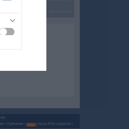
? Ide minden baromságot...
2022.03.29 16:06
Kft.
vek
•
Partnerek
•
ma.hu RSS csatornái
•