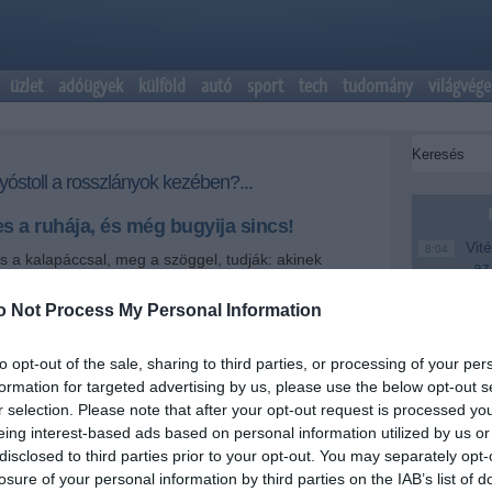
üzlet
adóügyek
külföld
autó
sport
tech
tudomány
világvége
lyóstoll a rosszlányok kezében?...
s a ruhája, és még bugyija sincs!
Vité
8:04
 a kalapáccsal, meg a szöggel, tudják: akinek
az
kezében, az mindent szögnek néz. Catalina Cruz is
fe
csak ő mindig a szexre gondol és így mindent erotikus
o Not Process My Personal Information
z.
Saj
22:22
er
to opt-out of the sale, sharing to third parties, or processing of your per
+
-
Más
20:20
formation for targeted advertising by us, please use the below opt-out s
em
r selection. Please note that after your opt-out request is processed y
le
Catalina Cruz
mellei a ruháját, annyira szabadulni
eing interest-based ads based on personal information utilized by us or
ez nem is csoda: látszik rajta, hogy a fantáziája
A M
disclosed to third parties prior to your opt-out. You may separately opt-
18:19
l, a lényeg, hogy valami egyeneset és hosszút
Ev
losure of your personal information by third parties on the IAB’s list of
aj, ha nem túl vastag.