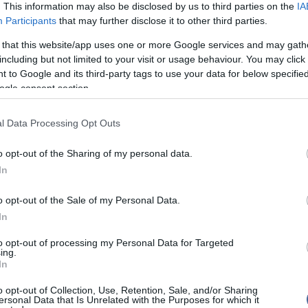
. This information may also be disclosed by us to third parties on the
IA
Meg
16:21
Participants
that may further disclose it to other third parties.
, elég volt csak ránéznie, és tessék, a cicik máris
Úja
bbi csak úgy jött utána, magától!
14:26
mi
 that this website/app uses one or more Google services and may gath
 is tűnik úgy, mint valami szex-erőmű, átlagos
including but not limited to your visit or usage behaviour. You may click 
Viz
12:56
nénk, de aztán kiderül, hogy a főnökök nagy része -
 to Google and its third-party tags to use your data for below specifi
a 
állók - pont ilyen segéderőről álmodozik.
ogle consent section.
ki
osan sokszor kell túlóráznia is, de ezt nem bánja,
öke épp házon kívül van, akkor is feltalálja magát. Ki
l Data Processing Opt Outs
 egy egyszerű toll is milyen fallikussá tud válni...!
Nem is ol
o opt-out of the Sharing of my personal data.
In
o opt-out of the Sale of my Personal Data.
Tanár Úr gy
In
írások:
to opt-out of processing my Personal Data for Targeted
AZ IGAZ
a bőrpólóba, de másnak van helye!
ing.
In
mi a lába közt van
JólVanna
o opt-out of Collection, Use, Retention, Sale, and/or Sharing
nagyon kombiné, nagyon átlátszó
ersonal Data that Is Unrelated with the Purposes for which it
Porvihar