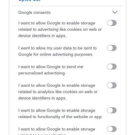
Google consents
I want to allow Google to enable storage
related to advertising like cookies on web or
device identifiers in apps.
I want to allow my user data to be sent to
Google for online advertising purposes.
I want to allow Google to send me
personalized advertising.
Portál szoftver és szerkesztőségi CMS, DMS rendszer:© PortalWare, 2017
Magnum IT Kft.
I want to allow Google to enable storage
•
Médiaajánlat és hirdetési akciók
•
Impresszum
•
Adatvédelmi
nyiltakozat
•
Fórum
•
Írj Nekünk!
•
Olvasói és moderálási alapelvek
•
related to analytics like cookies on web or
Partnerek
•
ma.hu RSS csatornái
•
device identifiers in apps.
I want to allow Google to enable storage
related to functionality of the website or app.
I want to allow Google to enable storage