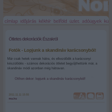
címlap
időjárás
kékhír
belföld
üzlet
adóügyek
külf
Ötletes dekorációk Északról
Fotók - Lopjunk a skandináv karácsonyból!
Már csak hetek vannak hátra, és elkezdődik a karácsonyi
készülődés - számos dekorációs ötletet begyűjthettünk már, a
skandináv módi azonban még hátravan.
Otthon dekor: lopjunk a skandináv karácsonyból!
2011.11.11 15:55
+
-
ma.hu