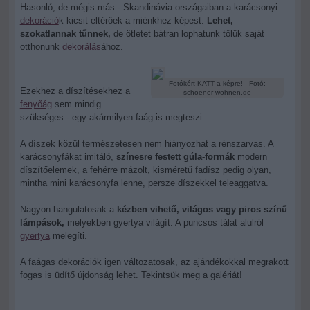
Hasonló, de mégis más - Skandinávia országaiban a karácsonyi
dekoráció
k kicsit eltérőek a miénkhez képest.
Lehet,
szokatlannak tűnnek,
de ötletet bátran lophatunk tőlük saját
otthonunk
dekorálás
ához.
Fotókért KATT a képre! - Fotó:
Ezekhez a díszítésekhez a
schoener-wohnen.de
fenyőág
sem mindig
szükséges - egy akármilyen faág is megteszi.
A díszek közül természetesen nem hiányozhat a rénszarvas. A
karácsonyfákat imitáló,
színesre festett gúla-formák
modern
díszítőelemek, a fehérre mázolt, kisméretű fadísz pedig olyan,
mintha mini karácsonyfa lenne, persze díszekkel teleaggatva.
Nagyon hangulatosak a
kézben vihető, világos vagy piros színű
lámpások,
melyekben gyertya világít. A puncsos tálat alulról
gyertya
melegíti.
A faágas dekorációk igen változatosak, az ajándékokkal megrakott
fogas is üdítő újdonság lehet. Tekintsük meg a galériát!