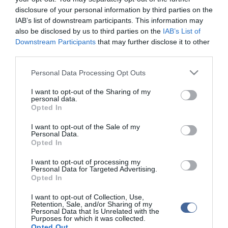
disclosure of your personal information by third parties on the
IAB’s list of downstream participants. This information may
top cikkek:
also be disclosed by us to third parties on the
IAB’s List of
Downstream Participants
that may further disclose it to other
Nem is olyan egészséges a népszerű banán?
third parties.
Please note that this website/app uses one or more Google
top fórum témák:
Personal Data Processing Opt Outs
services and may gather and store information including but
Tanár Úr gyere, mindjárt lesz Lillád!
not limited to your visit or usage behaviour. You may click to
I want to opt-out of the Sharing of my
2022.05.10 21:11
personal data.
grant or deny consent to Google and its third-party tags to
Opted In
AZ IGAZSÁG SOHA NEM KÉSŐ
use your data for below specified purposes in below Google
2022.05.10 21:07
consent section.
I want to opt-out of the Sale of my
JólVanna
Personal Data.
2022.05.10 20:31
Opted In
Porvihar
2022.03.29 16:11
I want to opt-out of processing my
Mit szólsz? Ide minden baromságot...
Personal Data for Targeted Advertising.
2022.03.29 16:06
Opted In
I want to opt-out of Collection, Use,
Retention, Sale, and/or Sharing of my
Personal Data that Is Unrelated with the
Purposes for which it was collected.
Opted Out