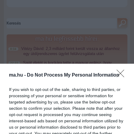
ma.hu legfrissebb hírei:
Vitézy Dávid: 2,3 milliárd forint került vissza az államhoz
8:04
egy útdíjrendszeres ügylet felülvizsgálata után
Saját életét is kockára tette a magyar erdész, hogy
22:22
megállítsa a tüzet
ma.hu -
Do Not Process My Personal Information
Második világháborús MG-42 géppuskát emeltek ki a
20:20
Dunából - a rendőrség lefoglalta
If you wish to opt-out of the sale, sharing to third parties, or
A Miniszterelnökség felmondta a Lounge Eventtel kötött
18:19
processing of your personal or sensitive information for
keretszerződését
targeted advertising by us, please use the below opt-out
Megérkezett az eső a Duna vízgyűjtőjére
16:21
section to confirm your selection. Please note that after your
Újabb két gyanúsítottat fogtak el a 600 milliós
opt-out request is processed you may continue seeing
14:26
ingatlanmaffia ügyében
interest-based ads based on personal information utilized by
us or personal information disclosed to third parties prior to
Vizes Eb - Megvan az első magyar arany, a nyíltvízi úszó
12:56
Betlehem Dávid nyerte a kieséses versenyt
your opt-out. You may separately opt-out of the further