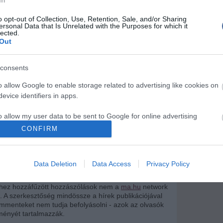
In
Porvihar
o opt-out of Collection, Use, Retention, Sale, and/or Sharing
ersonal Data that Is Unrelated with the Purposes for which it
Mit szólsz
lected.
Out
írások:
consents
gy furcsállni fogják a fényedet
o allow Google to enable storage related to advertising like cookies on
kold vissza a sok gombot a dobozba!
evice identifiers in apps.
ket neki! így dobd fel a bútoraidat
o allow my user data to be sent to Google for online advertising
ezt, ha nem tudsz mit kezdeni az időddel!
s.
CONFIRM
 ugyanazt bámulod az ágyban? Ne tedd!
to allow Google to send me personalized advertising.
 a szekrény: így csinálj újat a bútorodból!
Data Deletion
Data Access
Privacy Policy
o allow Google to enable storage related to analytics like cookies on
evice identifiers in apps.
khez hozzáfűzött hozzászólások nem a
ma.hu
network
k. A szerkesztőség mindössze a hírek publikációjával
o allow Google to enable storage related to functionality of the website
kommenteket nem tudja befolyásolni - azok az olvasók
ényét tartalmazzák.