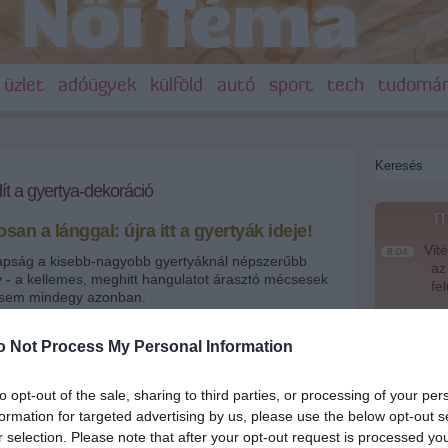
üzlet
adóügyek
külföld
autó
sport
tech
tudomá
t a gyertya-dekoráció
m
san a lánggal: újra itt a gyertyák ideje!
Vité
8:04
apság a kisebb-nagyobb gyertyáknál népszerűbb
az
y - a kellemes, meghitt hangulatot árasztó mécsesek
fe
" sem mindegy azonban.
Saj
22:22
er
hitt szépség: újra eljött a gyertyák ideje
o Not Process My Personal Information
Más
20:20
em
to opt-out of the sale, sharing to third parties, or processing of your per
le
+
-
formation for targeted advertising by us, please use the below opt-out s
hoener-wohnen.de
A M
r selection. Please note that after your opt-out request is processed y
18:19