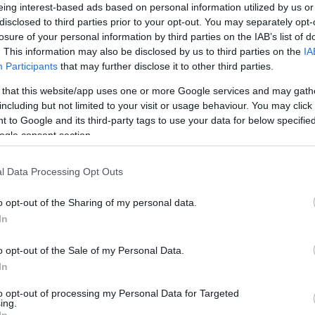
tlenül
egyre népszerűbbek minden otthonban
a
Ev
eing interest-based ads based on personal information utilized by us or
rtyás dekorációk. Ősszel és télen különösen kedveljük
disclosed to third parties prior to your opt-out. You may separately opt-
Meg
16:21
losure of your personal information by third parties on the IAB’s list of
Úja
. This information may also be disclosed by us to third parties on the
IA
14:26
mi
Participants
that may further disclose it to other third parties.
Képekért KATT a fotóra! - Fotó:
i áruházaktól
schoener-wohnen.de
Viz
ékboltokig
12:56
 that this website/app uses one or more Google services and may gath
a 
alálhatjuk a gyertyák számos típusát
és hozzájuk
including but not limited to your visit or usage behaviour. You may click 
ki
iós kellékeket, melyekel meghittebb hangulatot
 to Google and its third-party tags to use your data for below specifi
 az
otthon
unkba.
ogle consent section.
leghangulatosabb
gyertya
sem mutat azonban sehogy,
i nem megfelelőek:
teremtsük meg a helyét, adjuk
l Data Processing Opt Outs
Nem is ol
teremtés módját.
ba színeihez illő gyertyatartókat, amelyek
o opt-out of the Sharing of my personal data.
 térnek el túlságosan a berendezéstől.
In
Tanár Úr gy
rtyatartó konzervatív megjelenésű vagy modern,
o opt-out of the Sale of my Personal Data.
alra akasztható vagy talpas, esetleg apró
környezetével
harmóniában teremti meg igazán a
AZ IGAZ
In
to opt-out of processing my Personal Data for Targeted
JólVanna
án szép és ötletes darab a válogatáshoz.
ing.