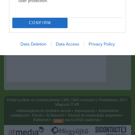
user protection.
CONFIRM
Data Deletion
Data Access
Privacy Policy
Portál szoftver és szerkesztőségi CMS, DMS rendszer:© PortalWare, 2017
Magnum IT Kft.
•
Médiaajánlat és hirdetési akciók
•
Impresszum
•
Adatvédelmi
nyiltakozat
•
Fórum
•
Írj Nekünk!
•
Olvasói és moderálási alapelvek
•
Partnerek
•
ma.hu RSS csatornái
•