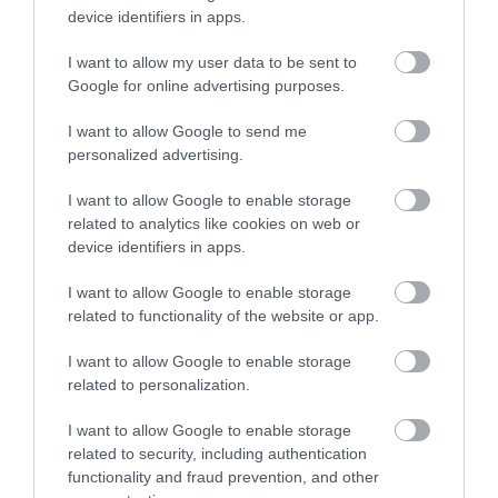
ingatlanmaffia ügyében
device identifiers in apps.
Vizes Eb - Megvan az első magyar arany, a nyíltvízi úszó
12:56
Betlehem Dávid nyerte a kieséses versenyt
I want to allow my user data to be sent to
Google for online advertising purposes.
Magyar Péter: Tízéves mélypontra csökkent az infláció
11:15
I want to allow Google to send me
top cikkek:
personalized advertising.
Nem is olyan egészséges a népszerű banán?
I want to allow Google to enable storage
related to analytics like cookies on web or
device identifiers in apps.
top fórum témák:
Tanár Úr gyere, mindjárt lesz Lillád!
I want to allow Google to enable storage
2022.05.10 21:11
related to functionality of the website or app.
AZ IGAZSÁG SOHA NEM KÉSŐ
2022.05.10 21:07
I want to allow Google to enable storage
JólVanna
related to personalization.
2022.05.10 20:31
Porvihar
I want to allow Google to enable storage
2022.03.29 16:11
related to security, including authentication
Mit szólsz? Ide minden baromságot...
2022.03.29 16:06
functionality and fraud prevention, and other