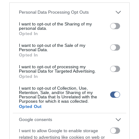
network nézeteit tükrözik. A szerkesztőség mindössze a hírek
publikációjával foglalkozik, a kommenteket nem tudja befolyásolni
Please note that this website/app uses one or more Google
Personal Data Processing Opt Outs
- azok az olvasók személyes véleményét tartalmazzák.
services and may gather and store information including but
Kérjük, kulturáltan, mások személyiségi jogainak és jó hírnevének
not limited to your visit or usage behaviour. You may click to
I want to opt-out of the Sharing of my
personal data.
tiszteletben tartásával kommenteljenek!
grant or deny consent to Google and its third-party tags to
Opted In
use your data for below specified purposes in below Google
consent section.
I want to opt-out of the Sale of my
Personal Data.
Opted In
I want to opt-out of processing my
Personal Data for Targeted Advertising.
ma.hu legfrissebb hírei:
Opted In
Saját életét is kockára tette a magyar erdész, hogy
22:22
megállítsa a tüzet
I want to opt-out of Collection, Use,
Retention, Sale, and/or Sharing of my
Második világháborús MG-42 géppuskát emeltek ki a
Personal Data that Is Unrelated with the
20:20
Purposes for which it was collected.
Dunából - a rendőrség lefoglalta
Opted Out
A Miniszterelnökség felmondta a Lounge Eventtel kötött
18:19
keretszerződését
Google consents
Megérkezett az eső a Duna vízgyűjtőjére
16:21
I want to allow Google to enable storage
Újabb két gyanúsítottat fogtak el a 600 milliós
14:26
related to advertising like cookies on web or