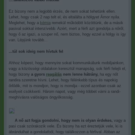
Ez bizony nem a legjobb érzés, de nem sokat tehetünk ellen.
Lehet, hogy csak 2 nap telt el, és eltalálta a hölgyet Ámor nyila.
Meglehet, hogy a
kémia
remekül működött közöttünk, de a másik
pasival sokkal intenzívebb. Azért, mert a férfi azt gondolja a nőről,
hogy ő az igazi, a szuper nő, nem biztos, hogy ezzel a hölgy is így
van. Lépjünk tovább...
...túl sok ideig nem hívtuk fel
Ahhoz képest, hogy
mennyire sokat kommunikálunk mobiljainkon,
vagy a közösségi oldalakon keresztül manapság, sok férfi felejti el,
hogy bizony
a gyors
reagálás
nem lenne hátrány,
ha egy nőt
randira szeretne hívni. Lehet, hogy félénkebb típus és napokig
őrlődik, mit is mondjon, hogy is mondja - ezzel azonban csak az
esélyeit csökkenti. Három napot, vagy még többet várni a randi-
meghívásra valóságos öngyilkosság.
A nő azt fogja gondolni, hogy nem is olyan érdekes,
vagy a
pasi csak szórakozik vele. És bizony ha ezt éreztetjük vele, ki is
ábrándulhat a gondolatból, hogy találkozzon a férfival. Abban az