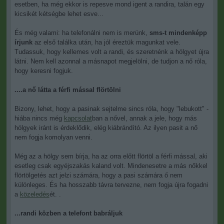
esetben, ha még ekkor is repesve mond igent a randira, talán egy
kicsikét kétségbe lehet esve...
És még valami: ha telefonálni nem is merünk,
sms-t mindenképp
írjunk
az első találka után, ha jól éreztük magunkat vele.
Tudassuk, hogy kellemes volt a randi, és szeretnénk a hölgyet újra
látni. Nem kell azonnal a másnapot megjelölni, de tudjon a nő róla,
hogy keresni fogjuk.
....a nő látta a férfi mással flörtölni
Bizony, lehet, hogy a pasinak sejtelme sincs róla, hogy "lebukott" -
hiába nincs még
kapcsolat
ban a nővel, annak a jele, hogy más
hölgyek iránt is érdeklődik, elég kiábrándító. Az ilyen pasit a nő
nem fogja komolyan venni.
Még az a hölgy sem bírja, ha az orra előtt flörtöl a férfi mással, aki
esetleg csak egyéjszakás kaland volt. Mindenesetre a más nőkkel
flörtölgetés azt jelzi számára, hogy a pasi számára ő nem
különleges. És ha hosszabb távra tervezne, nem fogja újra fogadni
a
közeledés
ét. .
...randi közben a telefont babráljuk