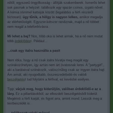
nőtől, egyszerű öngyilkosság - állítják szakemberek. Ismerős lehet
sok pasinak a helyzet: találkozik egy igazán csinos, izgató nővel.
A kémia stimmel kettejük között (legalábbis a férfi részéről
biztosan),
úgy tűnik, a hölgy is nagyon lelkes,
amikor megadja
az elérhetőségét. Egyszer-kétszer randiznak, majd a nő többet
nem reagál a telefonhívásra.
Mi lehet a baj?
Nos, több oka is lehet annak, ha a nő nem mutat
több
érdeklődés
t. Például...
...csak egy italra használta a pasit
Nem ritka, hogy a nő csak italra hívatja meg magát egy
szórakozóhelyen, így aztán nem árt óvatosnak lenni. A "partygirl",
aki a barátaival szórakozik, valószínűleg csak az ingyen italra hajt.
Ám annál, aki nyugodtabb, összeszedettebb és valódi
beszélgetés
t tud folytatni a férfival, ez kevésbé esélyes.
Tipp:
várjuk meg, hogy kiderüljön, valóban érdeklődő-e az a
lány.
Ez a pillantásokból, az elkezdett beszélgetésből kiderül.
Megérinti a férfi karját, és figyel arra, amint mond. Lessük meg a
testbeszédét is.
....találkozott valaki mással