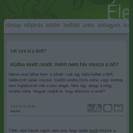
címlap
időjárás
kékhír
belföld
üzlet
adóügyek
külf
Mit ront el a férfi?
Kútba esett randi: miért nem hív vissza a nő?
Három eset állhat fenn: a nőnek csak egy italra kellett a férfi;
találkozott valaki mással, mielőtt randira hívta volna; vagy esetleg
nem foglalkozott vele a pasi eleget. Nem úgy, ahogy a hölgy
elvárta volna. Hogyan védjük ki, hogy elússzon a randi?
2011.10.30 15:00
+
-
ma.hu
Több, mint három napot várni arra, hogy újabb
randi
t kérjünk a