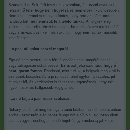
Szarvashiba! Sok férfi teszi ezt zavarában, ám
ezzel csak azt
jelzi a nő felé, hogy nem figyel rá
és nem érdekli különösebben.
Nem lehet semmi sem olyan fontos, hogy arra az időre, amíg a
randevú tart,
ne némítsuk le a telefonunkat.
A hölgyek elég
kellemetlenül tudják érezni magukat, ha randi közben a telefonáló
vagy sms-ező pasit kell nézniük. Tuti, hogy nem adnak második
lehetőséget.
...a pasi túl sokat beszél magáról
Egy nő sem szereti, ha a férfi állandóan csak magáról beszél,
vagy túlságosan sokat beszél.
Ez is azt jelzi számára, hogy ő
nem igazán fontos.
Ráadásul, mint tudjuk, a hölgyek magukról is
szeretnek beszélni. Az a jó randevú, ahol egyformán szóhoz jut
mindkét fél, és kérdéseket is feltesznek egymásnak! Legyünk
figyelmesek és hallgassuk végig a nőt.
....a nő látja a pasi rossz szokásait
Néhány pohár ital még elmegy a randi közben. Ennél több azonban
aligha - ezek után elég nehéz is egy nőt elbűvölni, aki józan életű
pasira vágyik, esetleg a leendő férjét és gyermekei apját keresi.