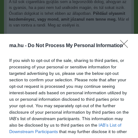
A túl sok cigarettára gyújtás sem a legvonzóbb dolog, ahogyan az
is gyanús, ha a pasi nem tud uralkodni magán, és túl sokat iszik.
Óvatlan dolgokat is tehet ebben az állapotban.
Például olyasmit
kezdeményez, vagy mond, amit józanul nem tenne meg.
Már el
is van rontva a randi. Meg az esélyei is.
ma.hu -
Do Not Process My Personal Information
If you wish to opt-out of the sale, sharing to third parties, or
Kapcsolódó írások:
processing of your personal or sensitive information for
targeted advertising by us, please use the below opt-out
Ciki: a kedvességet minden férfi félreérti?
section to confirm your selection. Please note that after your
opt-out request is processed you may continue seeing
Online randi - ezt csináld, hogy ne kapj kosarat!
interest-based ads based on personal information utilized by
Majd a pasi randira hív - arra várhatsz?
us or personal information disclosed to third parties prior to
your opt-out. You may separately opt-out of the further
Figyelem! Nincs esélyed, ha ezt a pasi kiszúrja
disclosure of your personal information by third parties on the
Mi számít kizáró oknak egy randinál?
IAB’s list of downstream participants. This information may
also be disclosed by us to third parties on the
IAB’s List of
Downstream Participants
that may further disclose it to other
Figyelem! A cikkhez hozzáfűzött hozzászólások nem a
ma.hu
third parties.