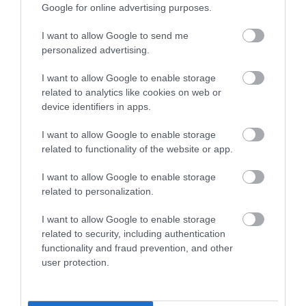
Google for online advertising purposes.
eltűnt
Táskában akarták átcsempészni a reptéren az újszülöttet
I want to allow Google to send me
personalized advertising.
Figyelem! A cikkhez hozzáfűzött hozzászólások nem a
ma.hu
network nézeteit
I want to allow Google to enable storage
tükrözik. A szerkesztőség mindössze a hírek publikációjával foglalkozik, a
related to analytics like cookies on web or
kommenteket nem tudja befolyásolni - azok az olvasók személyes véleményét
device identifiers in apps.
tartalmazzák.
Kérjük, kulturáltan, mások személyiségi jogainak és jó hírnevének tiszteletben
I want to allow Google to enable storage
tartásával kommenteljenek!
related to functionality of the website or app.
I want to allow Google to enable storage
related to personalization.
I want to allow Google to enable storage
ma.hu legfrissebb hírei:
related to security, including authentication
Vitézy Dávid: 2,3 milliárd forint került vissza az államhoz
functionality and fraud prevention, and other
8:04
egy útdíjrendszeres ügylet felülvizsgálata után
user protection.
Saját életét is kockára tette a magyar erdész, hogy
22:22
megállítsa a tüzet