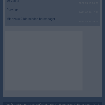
JólVanna
2022.05.10 20:31
Porvihar
2022.03.29 16:11
Mit szólsz? Ide minden baromságot...
2022.03.29 16:06
Portál szoftver és szerkesztőségi CMS, DMS rendszer:© PortalWare, 2017