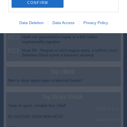
Második világháborús MG-42 géppuskát emeltek ki a
20:20
CONFIRM
Dunából - a rendőrség lefoglalta
A Miniszterelnökség felmondta a Lounge Eventtel kötött
18:19
keretszerződését
Data Deletion
Data Access
Privacy Policy
Megérkezett az eső a Duna vízgyűjtőjére
16:21
Újabb két gyanúsítottat fogtak el a 600 milliós
14:26
ingatlanmaffia ügyében
Vizes Eb - Megvan az első magyar arany, a nyíltvízi úszó
12:56
Betlehem Dávid nyerte a kieséses versenyt
top cikkek:
Nem is olyan egészséges a népszerű banán?
top fórum témák:
Tanár Úr gyere, mindjárt lesz Lillád!
2022.05.10 21:11
AZ IGAZSÁG SOHA NEM KÉSŐ
2022.05.10 21:07