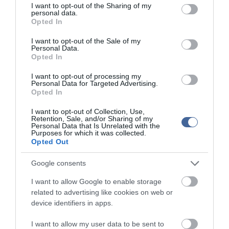
A nyomozás során több száz DNS-mintát vettek a környék nőitől,
not limited to your visit or usage behaviour. You may click to
I want to opt-out of the Sharing of my
personal data.
és kedden a tettesen volt a sor. Nem sokkal ezt követően feladta
grant or deny consent to Google and its third-party tags to
Opted In
magát és vallomást tett. A rendőrség a jelenleg ismert körülmények
use your data for below specified purposes in below Google
alapján abból indul ki, hogy egyedül követte el tettét, és
consent section.
I want to opt-out of the Sale of my
bármennyire is hihetetlenül hangzik, senki nem vette észre egyik
Personal Data.
terhességét vagy szülését sem.
Opted In
Több hasonló eset is történt Németországban az elmúlt években,
I want to opt-out of processing my
az egyik legsúlyosabb esetben egy nő maximális, 15 évi
Personal Data for Targeted Advertising.
Opted In
börtönbüntetést kapott nyolc újszülött meggyilkolása miatt.
I want to opt-out of Collection, Use,
Retention, Sale, and/or Sharing of my
Personal Data that Is Unrelated with the
Purposes for which it was collected.
Opted Out
Kapcsolódó írások:
Google consents
Az újszülöttkori vírus felnőtt korban is gyilkol
I want to allow Google to enable storage
related to advertising like cookies on web or
350 euró minden újszülött után
device identifiers in apps.
Keresőkutyák találtak az újszülött kicsi testére
I want to allow my user data to be sent to
Kórházba kellett vinni az otthonszülő nőt - a gyerek közben