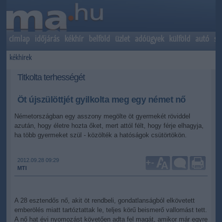
címlap
időjárás
kékhír
belföld
üzlet
adóügyek
külföld
autó
sp
kékhírek
Titkolta terhességét
Öt újszülöttjét gyilkolta meg egy német nő
Németországban egy asszony megölte öt gyermekét röviddel
azután, hogy életre hozta őket, mert attól félt, hogy férje elhagyja,
ha több gyermeket szül - közölték a hatóságok csütörtökön.
2012.09.28 09:29
+
-
MTI
A 28 esztendős nő, akit öt rendbeli, gondatlanságból elkövetett
emberölés miatt tartóztattak le, teljes körű beismerő vallomást tett.
A nő hat évi nyomozást követően adta fel magát, amikor már egyre