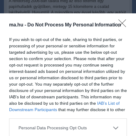
A rendőrség 2006-ban találta meg az első tetemet egy
papírhulladék gyűjtőben, mintegy 15 kilométerre a család
lakóhelyétől, Husumtól. A másodikra egy évvel később, egy autóút
menti parkolóban bukkantak.
ma.hu -
Do Not Process My Personal Information
Miután a nő olvasott arról, hogy a DNS-minták kimutatták,
miszerint a két gyerek azonos szülőktől származott, úgy döntött,
If you wish to opt-out of the sale, sharing to third parties, or
hogy a többit nem rejti el nyilvános helyen. A további három
processing of your personal or sensitive information for
tetemet ezért saját házuk pincéjében, dobozokban őrizte.
targeted advertising by us, please use the below opt-out
Németországban van Európa legelterjedtebb olyan gyűjtőhálózata,
section to confirm your selection. Please note that after your
amelyet az egyház vagy valamely jótékonysági szervezet tart fenn
opt-out request is processed you may continue seeing
a kórházakkal együttműködésben, s ahol a nem kívánt
interest-based ads based on personal information utilized by
csecsemőket névtelenül le lehet adni. Az ügyész elmondta, hogy
us or personal information disclosed to third parties prior to
az anya nem tudta, hol keresse ezeket. Nagyjából 100 ilyen
your opt-out. You may separately opt-out of the further
állomás van Németországban - az egyik körülbelül 50 kilométerre a
disclosure of your personal information by third parties on the
nő lakóhelyétől. Jóllehet ez a hálózat törvényellenes, a hatóságok
IAB’s list of downstream participants. This information may
szemet hunynak felette. Évente általában 100 gyermeket adnak
also be disclosed by us to third parties on the
IAB’s List of
így le.
Downstream Participants
that may further disclose it to other
third parties.
Amikor a hatóságok megtalálták az első két gyereket, a
nyomozóknak sikerült leszűkíteniük a szülők származási helyét
Please note that this website/app uses one or more Google
Husum városára.
Personal Data Processing Opt Outs
services and may gather and store information including but