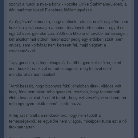
szorult a hurok a nyaka körül - közölte Ulrike Stahlmann-Liebelt, a
dán határhoz közeli Flensburg főállamügyésze.
Az ügyésznő elmondta, hogy a nőnek - akinek nevét egyelőre nem
hozzák nyilvánosságra a német törvények értelmében - egy 8 és
egy 10 éves gyereke van. 2006 óta titkolta el további terhességeit,
két alkalommal otthon, háromszor pedig egy erdőben szült, sem
orvost, sem kórházat nem keresett fel, majd végzett a
csecsemőkkel.
"Úgy gondolta, a férje elhagyná, ha több gyereket szülne, ezért
nem beszélt senkivel se terhességéről, még férjével sem" -
mondta Stahlmann-Liebelt.
"Arról beszélt, hogy bizonyos fokú jómódban éltek, világos volt,
hogy férje nem akart több gyereket, részben, hogy fenntartsák
életszínvonalukat és attól tartott, hogy ezt veszélybe sodorná, ha
még egy gyermekük lenne" - tette hozzá.
A férj azt mondta a rendőröknek, hogy nem tudott a
terhességekről, és egyelőre nem világos, miképpen tudta ezt a nő
titokban tartani.