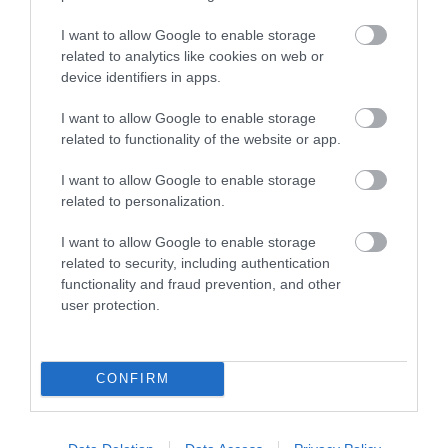
Kérjük, kulturáltan, mások személyiségi jogainak és jó hírnevének tiszteletben
I want to allow Google to enable storage
tartásával kommenteljenek!
related to analytics like cookies on web or
device identifiers in apps.
I want to allow Google to enable storage
related to functionality of the website or app.
ma.hu legfrissebb hírei:
I want to allow Google to enable storage
related to personalization.
Vitézy Dávid: 2,3 milliárd forint került vissza az államhoz
8:04
egy útdíjrendszeres ügylet felülvizsgálata után
I want to allow Google to enable storage
Saját életét is kockára tette a magyar erdész, hogy
22:22
related to security, including authentication
megállítsa a tüzet
functionality and fraud prevention, and other
Második világháborús MG-42 géppuskát emeltek ki a
20:20
user protection.
Dunából - a rendőrség lefoglalta
A Miniszterelnökség felmondta a Lounge Eventtel kötött
18:19
keretszerződését
CONFIRM
Megérkezett az eső a Duna vízgyűjtőjére
16:21
Újabb két gyanúsítottat fogtak el a 600 milliós
14:26
ingatlanmaffia ügyében