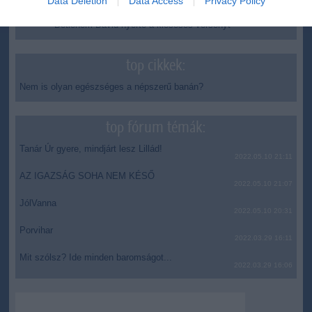
Data Deletion
Data Access
Privacy Policy
Vizes Eb - Megvan az első magyar arany, a nyíltvízi úszó
12:56
Betlehem Dávid nyerte a kieséses versenyt
top cikkek:
Nem is olyan egészséges a népszerű banán?
top fórum témák:
Tanár Úr gyere, mindjárt lesz Lillád!
2022.05.10 21:11
AZ IGAZSÁG SOHA NEM KÉSŐ
2022.05.10 21:07
JólVanna
2022.05.10 20:31
Porvihar
2022.03.29 16:11
Mit szólsz? Ide minden baromságot...
2022.03.29 16:06