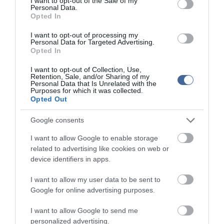
I want to opt-out of the Sale of my
Personal Data.
Opted In
I want to opt-out of processing my
Personal Data for Targeted Advertising.
Kapcsolódó írások:
Opted In
I want to opt-out of Collection, Use,
Carla Bruni: Első látásra Sarkozy-be habarodtam! - Szexi fotók a
Retention, Sale, and/or Sharing of my
modellről
Personal Data that Is Unrelated with the
Purposes for which it was collected.
Kérlelő sms-t akart írni Sarkozy exnejének az új esküvő előtt! -
Opted Out
Képek
Nicolas Sarkozy és Carla Bruni összeházasodtak
Google consents
Sarkozy menyasszonya bőrcsizmában, pucéran pózolt!
I want to allow Google to enable storage
related to advertising like cookies on web or
Bruni tagadja: nem házasodott össze Sarkozyvel
device identifiers in apps.
Biztosnak tűnik: Sarkozy újra megnősült!
I want to allow my user data to be sent to
Google for online advertising purposes.
Figyelem! A cikkhez hozzáfűzött hozzászólások nem a
ma.hu
network nézeteit
tükrözik. A szerkesztőség mindössze a hírek publikációjával foglalkozik, a
I want to allow Google to send me
kommenteket nem tudja befolyásolni - azok az olvasók személyes véleményét
personalized advertising.
tartalmazzák.