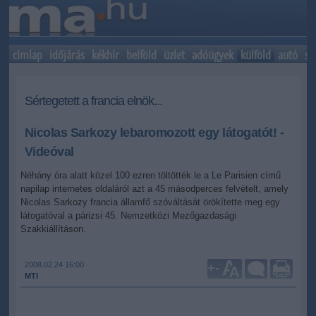
címlap
időjárás
kékhír
belföld
üzlet
adóügyek
külföld
autó
sp
Sértegetett a francia elnök...
Nicolas Sarkozy lebaromozott egy látogatót! -
Videóval
Néhány óra alatt közel 100 ezren töltötték le a Le Parisien című
napilap internetes oldaláról azt a 45 másodperces felvételt, amely
Nicolas Sarkozy francia államfő szóváltását örökítette meg egy
látogatóval a párizsi 45. Nemzetközi Mezőgazdasági
Szakkiállításon.
2008.02.24 16:00
+
-
MTI