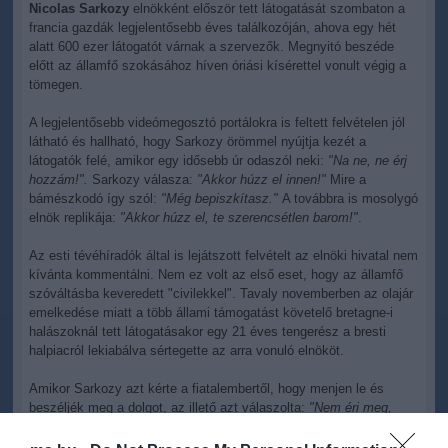
Nicolas Sarkozy
elnökként először tett látogatását szombaton a
francia gazdák legjelentősebb éves találkozóján, ahova egy hét
alatt 600 ezer látogatót várnak a szervezők. Megnyitó beszéde
előtt az államfő szokásához híven óriási kísérettel vonult végig a
tömegen.
A legjelentősebb videómegosztó portálokra is feltett felvételen jól
látható és hallható, hogy Sarkozy örömmel nyújtja kezét a
látogatók felé, amikor egy idősebb úr odaszól neki:
"Na ne, ne érj
hozzám!".
Sarkozy válasza:
"Akkor húzz el innen!"
Mire a
bámészkodó így szól:
"Még bepiszkítasz."
A továbbra is mosolygó
elnök replikája:
"Akkor húzz el, te szerencsétlen barom!"
.
Az esti tévéhíradók által is lejátszott felvételt az elnöki hivatal nem
kívánta kommentálni. Nem ez volt az első eset, hogy az államfő
szóváltásba keveredett "civilekkel". Tavaly novemberben az olajár
emelkedése miatt a több állami támogatást követelő bretagne-i
halászoknál tett látogatásakor egy 21 éves tengerész a bresti
halpiacról lekiabálva sértegette az arra vonuló elnököt.
Amikor Sarkozy azt kérte a fiatalembertől, hogy menjen le és
beszéljék meg a dolgot, az illető azt válaszolta:
"Nem éri meg,
mert ha lemegyek, lefejellek"
. Ezek után elindult lefelé, de a
biztonsági őrök feltartóztatták.
Julien Guillamet
azonban