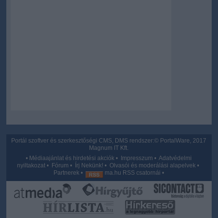
Portál szoftver és szerkesztőségi CMS, DMS rendszer:© PortalWare, 2017
Magnum IT Kft.
•
Médiaajánlat és hirdetési akciók
•
Impresszum
•
Adatvédelmi
nyiltakozat
•
Fórum
•
Írj Nekünk!
•
Olvasói és moderálási alapelvek
•
Partnerek
•
ma.hu RSS csatornái
•