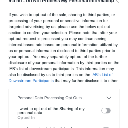
ma.hu -
Do Not Process My Personal Information
januárban a halászokat képviselő delegáció tagjaként meghívást
kapott az Elysée-palotába, ahol nyugodtabb körülmények között
If you wish to opt-out of the sale, sharing to third parties, or
rendezhette nézeteltéréseit az államfővel.
processing of your personal or sensitive information for
targeted advertising by us, please use the below opt-out
section to confirm your selection. Please note that after your
opt-out request is processed you may continue seeing
interest-based ads based on personal information utilized by
us or personal information disclosed to third parties prior to
your opt-out. You may separately opt-out of the further
disclosure of your personal information by third parties on the
IAB’s list of downstream participants. This information may
also be disclosed by us to third parties on the
IAB’s List of
Downstream Participants
that may further disclose it to other
third parties.
Please note that this website/app uses one or more Google
Personal Data Processing Opt Outs
services and may gather and store information including but
not limited to your visit or usage behaviour. You may click to
I want to opt-out of the Sharing of my
personal data.
grant or deny consent to Google and its third-party tags to
Opted In
use your data for below specified purposes in below Google
consent section.