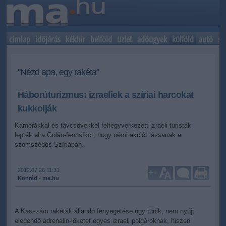
címlap
időjárás
kékhír
belföld
üzlet
adóügyek
külföld
autó
sp
"Nézd apa, egy rakéta"
Háborúturizmus: izraeliek a szíriai harcokat
kukkolják
Kamerákkal és távcsövekkel felfegyverkezett izraeli turisták
lepték el a Golán-fennsíkot, hogy némi akciót lássanak a
szomszédos Szíriában.
2012.07.26 11:31
+
-
Konrád - ma.hu
A Kasszám rakéták állandó fenyegetése úgy tűnik, nem nyújt
elegendő adrenalin-löketet egyes izraeli polgároknak, hiszen