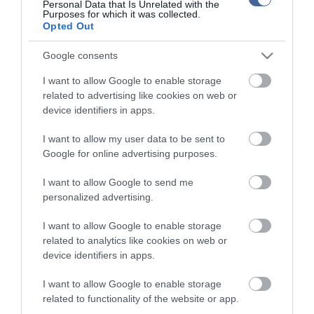
Personal Data that Is Unrelated with the
Purposes for which it was collected.
Kérjük, kulturáltan, mások személyiségi jogainak és jó hírnevének tiszteletben
tartásával kommenteljenek!
Opted Out
Google consents
I want to allow Google to enable storage
related to advertising like cookies on web or
device identifiers in apps.
ma.hu legfrissebb hírei:
I want to allow my user data to be sent to
Hulladékvadászat indul a Dunán: a rekordalacsony vízállás
12:20
miatt most láthatóvá váltak a mederben rejtőző roncsok
Google for online advertising purposes.
Vitézy Dávid: háromszor annyian utaznak a komlói
10:40
I want to allow Google to send me
vonalon, mint korábban a pótlóbuszokon
personalized advertising.
Vitézy Dávid: 2,3 milliárd forint került vissza az államhoz
8:04
egy útdíjrendszeres ügylet felülvizsgálata után
I want to allow Google to enable storage
Saját életét is kockára tette a magyar erdész, hogy
22:22
related to analytics like cookies on web or
megállítsa a tüzet
device identifiers in apps.
Második világháborús MG-42 géppuskát emeltek ki a
20:20
Dunából - a rendőrség lefoglalta
I want to allow Google to enable storage
related to functionality of the website or app.
A Miniszterelnökség felmondta a Lounge Eventtel kötött
18:19