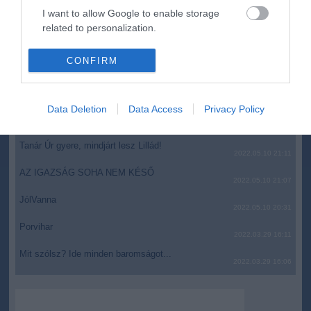
keretszerződését
I want to allow Google to enable storage
Megérkezett az eső a Duna vízgyűjtőjére
16:21
related to personalization.
I want to allow Google to enable storage
top cikkek:
CONFIRM
related to security, including authentication
Nem is olyan egészséges a népszerű banán?
functionality and fraud prevention, and other
user protection.
Data Deletion
Data Access
Privacy Policy
top fórum témák:
Tanár Úr gyere, mindjárt lesz Lillád!
2022.05.10 21:11
AZ IGAZSÁG SOHA NEM KÉSŐ
2022.05.10 21:07
JólVanna
2022.05.10 20:31
Porvihar
2022.03.29 16:11
Mit szólsz? Ide minden baromságot...
2022.03.29 16:06