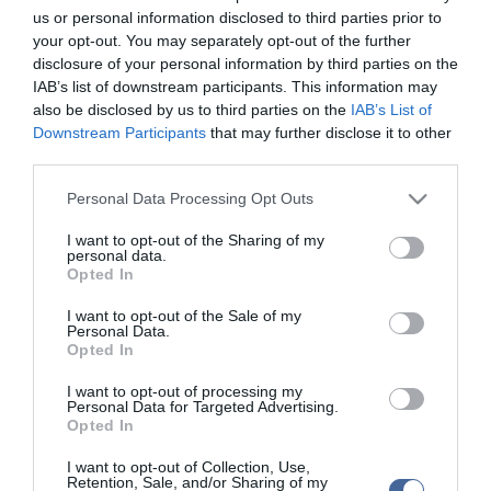
létesítményeitől.
us or personal information disclosed to third parties prior to
your opt-out. You may separately opt-out of the further
disclosure of your personal information by third parties on the
IAB’s list of downstream participants. This information may
also be disclosed by us to third parties on the
IAB’s List of
Downstream Participants
that may further disclose it to other
Kapcsolódó írások:
third parties.
Nyolc falut törölnek el az izraeliek a föld színéről
Please note that this website/app uses one or more Google
Personal Data Processing Opt Outs
services and may gather and store information including but
Izrael bejelentette a Casus belli-t
not limited to your visit or usage behaviour. You may click to
I want to opt-out of the Sharing of my
personal data.
Izrael iráni terrortámadástól tart olimpiai csapata ellen
grant or deny consent to Google and its third-party tags to
Opted In
use your data for below specified purposes in below Google
Deportálások kezdődnek a Szentföldön
consent section.
I want to opt-out of the Sale of my
Videóval: ketten egy 9 éves ellen
Personal Data.
Opted In
Szíria: "Azt hittük, izraeli gépet lövünk"
I want to opt-out of processing my
Personal Data for Targeted Advertising.
Opted In
Figyelem! A cikkhez hozzáfűzött hozzászólások nem a
ma.hu
network nézeteit
tükrözik. A szerkesztőség mindössze a hírek publikációjával foglalkozik, a
I want to opt-out of Collection, Use,
kommenteket nem tudja befolyásolni - azok az olvasók személyes véleményét
Retention, Sale, and/or Sharing of my
tartalmazzák.