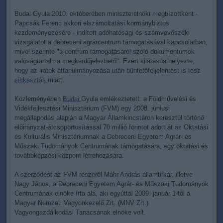
Budai Gyula 2010. októberében miniszterelnöki megbízottként -
Papcsák Ferenc akkori elszámoltatási kormánybiztos
kezdeményezésére - indított adóhatósági és számvevőszéki
vizsgálatot a debreceni agrárcentrum támogatásával kapcsolatban,
mivel szerinte "a centrum támogatásáról szóló dokumentumok
valóságtartalma megkérdőjelezhető". Ezért kilátásba helyezte,
hogy az iratok áttanulmányozása után büntetőfeljelentést is tesz
sikkasztás
miatt.
Közleményében
Budai
Gyula emlékeztetett: a Földművelési és
Vidékfejlesztési Minisztérium (FVM) egy 2008. júniusi
megállapodás alapján a Magyar Államkincstáron keresztül történő
előirányzat-átcsoportosítással 70 millió forintot adott át az Oktatási
és Kulturális Minisztériumnak a Debreceni Egyetem Agrár- és
Műszaki Tudományok Centrumának támogatására, egy oktatási és
továbbképzési központ létrehozására.
A szerződést az FVM részéről Máhr András államtitkár, illetve
Nagy János, a Debreceni Egyetem Agrár- és Műszaki Tudományok
Centrumának elnöke írta alá, aki egyúttal 2009. január 1-től a
Magyar Nemzeti Vagyonkezelő Zrt. (MNV Zrt.)
Vagyongazdálkodási Tanácsának elnöke volt.