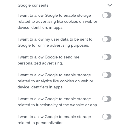
határon túli együttműködési programok megvalósításának -
Google consents
ismertette Nagy János.
I want to allow Google to enable storage
related to advertising like cookies on web or
device identifiers in apps.
I want to allow my user data to be sent to
Kapcsolódó írások:
Google for online advertising purposes.
Beismerő vallomást is tett Budai?
I want to allow Google to send me
personalized advertising.
Budai feljelentette Törököt
Budai Gyula: áron alul adták el a taszári repülőteret
I want to allow Google to enable storage
related to analytics like cookies on web or
Feljelentést tesz: Budai Gyula a ménesbirtokot sem kíméli
device identifiers in apps.
Feljelentést tett Budai Gyula az Informatikai Kockázati
Tőkealap-kezelő ügyében
I want to allow Google to enable storage
related to functionality of the website or app.
I want to allow Google to enable storage
Figyelem! A cikkhez hozzáfűzött hozzászólások nem a
ma.hu
network nézeteit
tükrözik. A szerkesztőség mindössze a hírek publikációjával foglalkozik, a
related to personalization.
kommenteket nem tudja befolyásolni - azok az olvasók személyes véleményét
tartalmazzák.