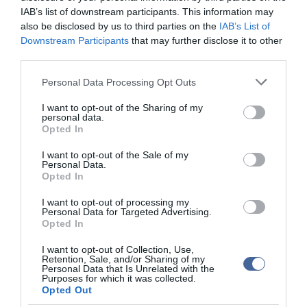
jogszabályoknak megfelelően került felhasználásra".
IAB’s list of downstream participants. This information may
Mindezek alapján "további kormánybiztosi intézkedések megtételét
also be disclosed by us to third parties on the
IAB’s List of
nem látom indokoltnak" - zárul Budai Gyula levele.
Downstream Participants
that may further disclose it to other
third parties.
"A Debreceni Egyetem Agrár- és Gazdálkodástudományok
Centruma örömmel fogadta Budai Gyula elszámoltatási
Please note that this website/app uses one or more Google
Personal Data Processing Opt Outs
kormánybiztos levelét, melyben tájékoztatta az
agrárcentrum
ot,
services and may gather and store information including but
hogy lezárta vizsgálatát" - reagált Nagy János, az időközben agrár-
not limited to your visit or usage behaviour. You may click to
I want to opt-out of the Sharing of my
és gazdaságtudományi centrum névre változott szervezet elnöke a
personal data.
grant or deny consent to Google and its third-party tags to
Opted In
vizsgálat lezárására.
use your data for below specified purposes in below Google
consent section.
I want to opt-out of the Sale of my
A centrumelnök kifejtette: az iratok, a beszámolók és a NAV
Personal Data.
vizsgálata alapján tisztázódott, hogy a centrum a rendelkezésére
Opted In
bocsátott 70 millió forintos támogatást a támogatási szerződés és
az irányadó jogszabályok szerint használta fel, amely
I want to opt-out of processing my
összhangban van és megerősíti a centrum által korábban kiadott
Personal Data for Targeted Advertising.
közleményben foglaltakat.
Opted In
Az agrárcentrum a Közép-Kelet-Európai térségben egyedülálló
I want to opt-out of Collection, Use,
Retention, Sale, and/or Sharing of my
szakemberképzés céljából indított regionális együttműködési
Personal Data that Is Unrelated with the
programot tovább folytatja, és bízik annak sikerében. A tervek
Purposes for which it was collected.
szerint ez év őszén ünnepélyes keretek között kerül átadásra az
Opted Out
Európai Uniós forrásból támogatott új központ, amely helyet ad a