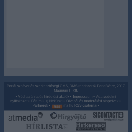
Portál szoftver és szerkesztőségi CMS, DMS rendszer:© PortalWare, 2017
Magnum IT Kft.
•
Médiaajánlat és hirdetési akciók
•
Impresszum
•
Adatvédelmi
nyiltakozat
•
Fórum
•
Írj Nekünk!
•
Olvasói és moderálási alapelvek
•
Partnerek
•
ma.hu RSS csatornái
•