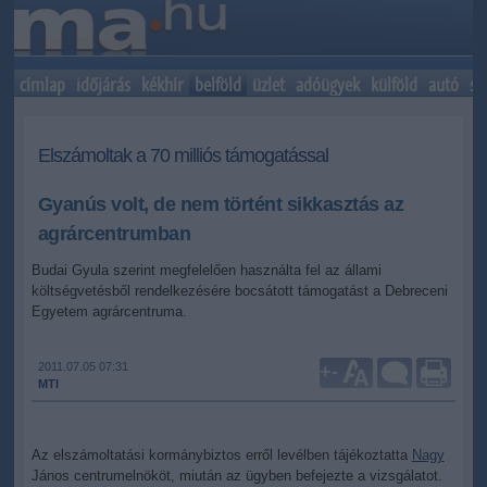
címlap
időjárás
kékhír
belföld
üzlet
adóügyek
külföld
autó
sp
Elszámoltak a 70 milliós támogatással
Gyanús volt, de nem történt sikkasztás az
agrárcentrumban
Budai Gyula szerint megfelelően használta fel az állami
költségvetésből rendelkezésére bocsátott támogatást a Debreceni
Egyetem agrárcentruma.
2011.07.05 07:31
+
-
MTI
Az elszámoltatási kormánybiztos erről levélben tájékoztatta
Nagy
János centrumelnököt, miután az ügyben befejezte a vizsgálatot.