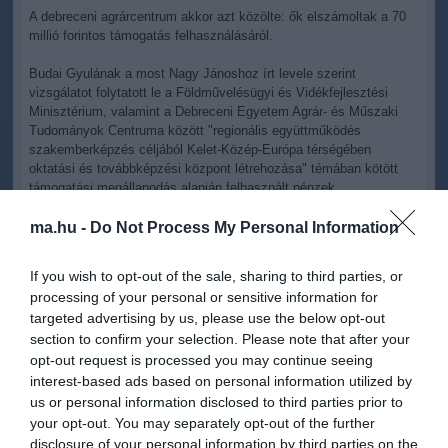
A debreceni agrárcentrum akkor azt közölte: ők elszámoltak a 70
millió forintos támogatás felhasználásáról.
Budai Gyulának a most Nagy Jánoshoz írt levele szerint
vizsgálatot folytatott le a Földművelésügyi és Vidékfejlesztési
Minisztérium, valamint a Debreceni Egyetem Agrár- és Műszaki
Tudományok Centruma között "regionális együttműködés
szakemberképzés céljából Kelet-Közép-Európa térségében
oktatási és továbbképzési központ létrehozása" témában kötött
támogatási megállapodás alapján felhasznált pénzek
vonatkozásában.
ma.hu -
Do Not Process My Personal Information
A vizsgálat során a kormánybiztos a támogatással kapcsolatos
iratokat kért és kapott a Nemzeti Erőforrás Minisztérium oktatásért
If you wish to opt-out of the sale, sharing to third parties, or
felelős államtitkárságától, s a vizsgálat lefolytatására felkérte a
processing of your personal or sensitive information for
Nemzeti Adó- és Vámhivatalt, valamint az Állami
targeted advertising by us, please use the below opt-out
Számvevőszéket.
section to confirm your selection. Please note that after your
Budai Gyula a rendelkezésére álló dokumentumok átvizsgálása
opt-out request is processed you may continue seeing
után megállapította, hogy "a vizsgálat alá vont Debreceni Egyetem
interest-based ads based on personal information utilized by
Agrár- és Műszaki Tudományok Centruma részére az állami
us or personal information disclosed to third parties prior to
költségvetésből rendelkezésre bocsátott támogatás a támogatási
your opt-out. You may separately opt-out of the further
szerződés rendelkezései szerint, valamint az irányadó
disclosure of your personal information by third parties on the