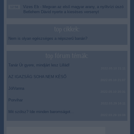
Vizes Eb - Megvan az első magyar arany, a nyíltvízi úszó
12:56
Betlehem Dávid nyerte a kieséses versenyt
top cikkek:
Nem is olyan egészséges a népszerű banán?
top fórum témák:
Tanár Úr gyere, mindjárt lesz Lillád!
2022.05.10 21:11
AZ IGAZSÁG SOHA NEM KÉSŐ
2022.05.10 21:07
JólVanna
2022.05.10 20:31
Porvihar
2022.03.29 16:11
Mit szólsz? Ide minden baromságot...
2022.03.29 16:06