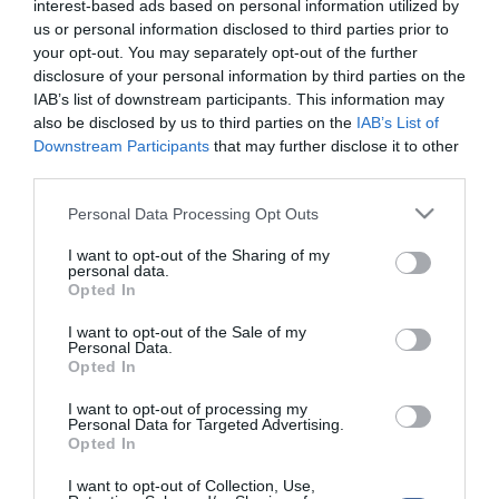
interest-based ads based on personal information utilized by
vagy valami más oka is van, hogy tőlük kevesebbet kap a
us or personal information disclosed to third parties prior to
nyuszilány?
your opt-out. You may separately opt-out of the further
Bővebben Szilviről? Kattints!
disclosure of your personal information by third parties on the
IAB’s list of downstream participants. This information may
also be disclosed by us to third parties on the
IAB’s List of
Downstream Participants
that may further disclose it to other
third parties.
Please note that this website/app uses one or more Google
Kapcsolódó írások:
Personal Data Processing Opt Outs
services and may gather and store information including but
not limited to your visit or usage behaviour. You may click to
I want to opt-out of the Sharing of my
Csak egy pöttyöt bírt - Virág lett Bódi Gusztiból
personal data.
grant or deny consent to Google and its third-party tags to
Opted In
Hatszázezerbe kerül 3 hétvége Bódi Sylvinél?
use your data for below specified purposes in below Google
consent section.
Bódi Sylvi barátnőjével meztelenkedett
I want to opt-out of the Sale of my
Personal Data.
Leszbikus képekkel nyomul Bódi Sylvi?
Opted In
Aki a kútból iszik, olyan szerelmes lesz, mint Bódi Gusztiék!
I want to opt-out of processing my
Personal Data for Targeted Advertising.
Opted In
Figyelem! A cikkhez hozzáfűzött hozzászólások nem a
ma.hu
network nézeteit
I want to opt-out of Collection, Use,
tükrözik. A szerkesztőség mindössze a hírek publikációjával foglalkozik, a