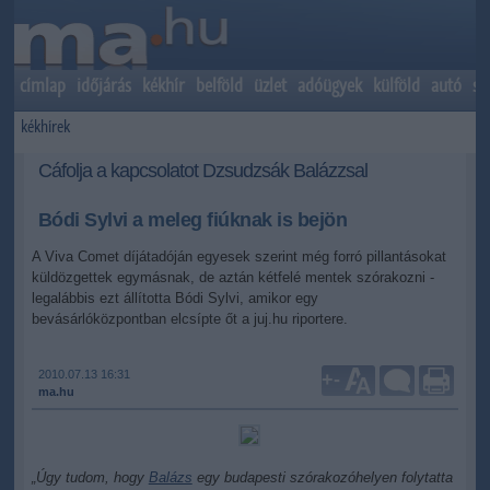
címlap
időjárás
kékhír
belföld
üzlet
adóügyek
külföld
autó
sp
kékhírek
Cáfolja a kapcsolatot Dzsudzsák Balázzsal
Bódi Sylvi a meleg fiúknak is bejön
A Viva Comet díjátadóján egyesek szerint még forró pillantásokat
küldözgettek egymásnak, de aztán kétfelé mentek szórakozni -
legalábbis ezt állította Bódi Sylvi, amikor egy
bevásárlóközpontban elcsípte őt a juj.hu riportere.
2010.07.13 16:31
+
-
ma.hu
„Úgy tudom, hogy
Balázs
egy budapesti szórakozóhelyen folytatta