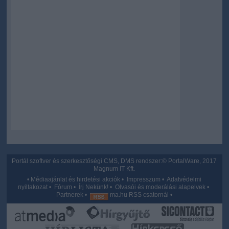
Portál szoftver és szerkesztőségi CMS, DMS rendszer:© PortalWare, 2017
Magnum IT Kft.
•
Médiaajánlat és hirdetési akciók
•
Impresszum
•
Adatvédelmi
nyiltakozat
•
Fórum
•
Írj Nekünk!
•
Olvasói és moderálási alapelvek
•
Partnerek
•
ma.hu RSS csatornái
•