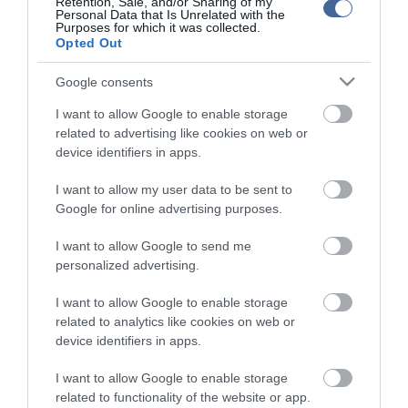
Retention, Sale, and/or Sharing of my
kommenteket nem tudja befolyásolni - azok az olvasók személyes véleményét
Personal Data that Is Unrelated with the
tartalmazzák.
Purposes for which it was collected.
Opted Out
Kérjük, kulturáltan, mások személyiségi jogainak és jó hírnevének tiszteletben
tartásával kommenteljenek!
Google consents
I want to allow Google to enable storage
related to advertising like cookies on web or
device identifiers in apps.
ma.hu legfrissebb hírei:
I want to allow my user data to be sent to
Nagy erőkkel keresik a szomjazó gólyát megmentő
Google for online advertising purposes.
12:16
Árpádot
I want to allow Google to send me
Magyar Péter: átfogó energiafejlesztési tervet fogadott el a
6:48
personalized advertising.
kormány
Kenyában bezzeg minden zöldebb
20:46
I want to allow Google to enable storage
Második világháborús német katonai motorkerékpár
related to analytics like cookies on web or
18:37
bukkant elő a Dunából
device identifiers in apps.
A Tisza-frakció kezdeményezte, hogy jövő kedden legyen
16:12
I want to allow Google to enable storage
az államfőválasztás
related to functionality of the website or app.
Szomjazó gólyának adott inni egy férfi Tiszakécskénél -
14:02