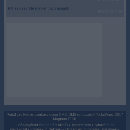
2022.03.29 16:11
functionality and fraud prevention, and other
user protection.
Mit szólsz? Ide minden baromságot...
2022.03.29 16:06
Portál szoftver és szerkesztőségi CMS, DMS rendszer:© PortalWare, 2017
Magnum IT Kft.
•
Médiaajánlat és hirdetési akciók
•
Impresszum
•
Adatvédelmi
nyiltakozat
•
Fórum
•
Írj Nekünk!
•
Olvasói és moderálási alapelvek
•