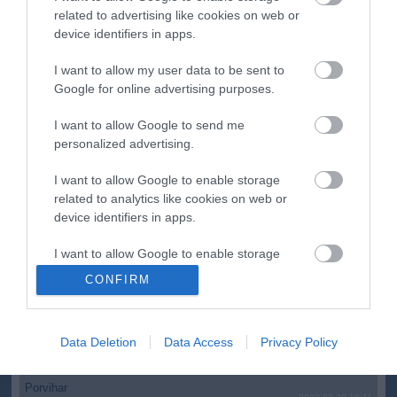
bukkant elő a Dunából
related to advertising like cookies on web or
A Tisza-frakció kezdeményezte, hogy jövő kedden legyen
16:12
device identifiers in apps.
az államfőválasztás
Szomjazó gólyának adott inni egy férfi Tiszakécskénél -
I want to allow my user data to be sent to
14:02
megható pillanatot rögzített a kamera
Google for online advertising purposes.
Megható felvétel: elpusztult borját vitte magával egy
12:56
I want to allow Google to send me
delfinanya
personalized advertising.
top cikkek:
I want to allow Google to enable storage
related to analytics like cookies on web or
Nem is olyan egészséges a népszerű banán?
device identifiers in apps.
top fórum témák:
I want to allow Google to enable storage
related to functionality of the website or app.
CONFIRM
Tanár Úr gyere, mindjárt lesz Lillád!
2022.05.10 21:11
I want to allow Google to enable storage
AZ IGAZSÁG SOHA NEM KÉSŐ
related to personalization.
2022.05.10 21:07
Data Deletion
Data Access
Privacy Policy
JólVanna
I want to allow Google to enable storage
2022.05.10 20:31
related to security, including authentication
Porvihar