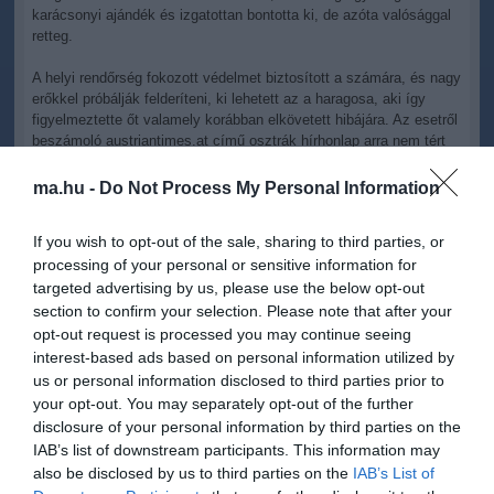
karácsonyi ajándék és izgatottan bontotta ki, de azóta valósággal
retteg.
A helyi rendőrség fokozott védelmet biztosított a számára, és nagy
erőkkel próbálják felderíteni, ki lehetett az a haragosa, aki így
figyelmeztette őt valamely korábban elkövetett hibájára. Az esetről
beszámoló austriantimes.at című osztrák hírhonlap arra nem tért
ki, hogy a vállalkozó milyen üzletágban utazik.
ma.hu -
Do Not Process My Personal Information
If you wish to opt-out of the sale, sharing to third parties, or
processing of your personal or sensitive information for
targeted advertising by us, please use the below opt-out
Kapcsolódó írások:
section to confirm your selection. Please note that after your
opt-out request is processed you may continue seeing
Kínos: egyszerre akart esketni és temetni a pap
interest-based ads based on personal information utilized by
Betiltották a fejfát: a focicsapat túl "hitetlen" volt
us or personal information disclosed to third parties prior to
your opt-out. You may separately opt-out of the further
Láncreakció: a koporsóvivő meghalt, a pap elájult a temetésen
disclosure of your personal information by third parties on the
Dolga volt a papnak: egy órával előbb lezavarta a temetést
IAB’s list of downstream participants. This information may
also be disclosed by us to third parties on the
IAB’s List of
Felrobbant a temető, mindenütt testrészek hevertek