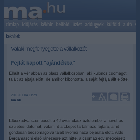
címlap
időjárás
kékhír
belföld
üzlet
adóügyek
külföld
autó
sp
kékhírek
Valaki megfenyegette a vállalkozót
Fejfát kapott "ajándékba"
Elhűlt a vér abban az olasz vállalkozóban, aki különös csomagot
talált az ajtaja előtt, de amikor kibontotta, a saját fejfája állt előtte.
2013.01.04 11:29
+
-
ma.hu
Elborzadva szembesült a 48 éves olasz üzletember a nevét és
születési dátumát, valamint arcképét tartalmazó fejfára, amit
gondosan becsomagolva talált livornói háza bejárata előtt. Aldo
Bergamaschi első ránézésre azt hitte, a csomag egy megkésett