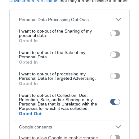
Downstream Participants
that may further disclose it to other
third parties.
Please note that this website/app uses one or more Google
Figyelem! A cikkhez hozzáfűzött hozzászólások nem a
ma.hu
network nézeteit
Personal Data Processing Opt Outs
tükrözik. A szerkesztőség mindössze a hírek publikációjával foglalkozik, a
services and may gather and store information including but
kommenteket nem tudja befolyásolni - azok az olvasók személyes véleményét
not limited to your visit or usage behaviour. You may click to
I want to opt-out of the Sharing of my
tartalmazzák.
personal data.
grant or deny consent to Google and its third-party tags to
Kérjük, kulturáltan, mások személyiségi jogainak és jó hírnevének tiszteletben
Opted In
use your data for below specified purposes in below Google
tartásával kommenteljenek!
consent section.
I want to opt-out of the Sale of my
Personal Data.
Opted In
I want to opt-out of processing my
Personal Data for Targeted Advertising.
Opted In
ma.hu legfrissebb hírei:
I want to opt-out of Collection, Use,
Nagy erőkkel keresik a szomjazó gólyát megmentő
12:16
Retention, Sale, and/or Sharing of my
Árpádot
Personal Data that Is Unrelated with the
Purposes for which it was collected.
Magyar Péter: átfogó energiafejlesztési tervet fogadott el a
6:48
Opted Out
kormány
Kenyában bezzeg minden zöldebb
20:46
Google consents
Második világháborús német katonai motorkerékpár
18:37
I want to allow Google to enable storage