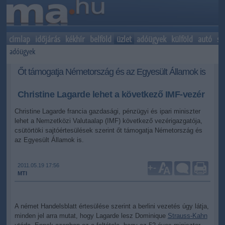
címlap
időjárás
kékhír
belföld
üzlet
adóügyek
külföld
autó
sp
adóügyek
Őt támogatja Németország és az Egyesült Államok is
Christine Lagarde lehet a következő IMF-vezér
Christine Lagarde francia gazdasági, pénzügyi és ipari miniszter
lehet a Nemzetközi Valutaalap (IMF) következő vezérigazgatója,
csütörtöki sajtóértesülések szerint őt támogatja Németország és
az Egyesült Államok is.
2011.05.19 17:56
+
-
MTI
A német Handelsblatt értesülése szerint a berlini vezetés úgy látja,
minden jel arra mutat, hogy Lagarde lesz Dominique
Strauss-Kahn