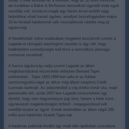
utóda. Ennek azonban az a feltétele, hogy az 52 éves miniszter,
aki korábban a Baker & McKenzie nemzetközi ügyvédi iroda egyik
vezetője volt, tisztázza magát egy három évvel ezelőtt nagy
belpolitikai vihart kavart ügyben, amellyel összefüggésben május
10-én hivatali hatalommal való visszaéléssel vádolta meg az
ügyészség.
A Handelsblatt online kiadásában megjelent beszámoló szerint a
Lagarde-ot támogató washingtoni vezetés is úgy véli, hogy
feddhetetlen személyiségre kell bízni a nemzetközi pénzügyi
szervezet vezetését.
A francia ügyászság vádja szerint Lagarde az állam
megkárosításával részesítette előnyben Bernard Tapie
üzletembert. Tapie 1993-1994-ben adta el az Adidas
sportszergyártó-céget az akkor még állami tulajdonú Crédit
Lyonnais banknak. Az adásvételből a cég értéke körüli vita, majd
pereskedés lett, aztán 2007-ben Lagarde miniszterként úgy
döntött, hogy nem hagyományos jogi úton, hanem a felek közti -
úgynevezett magánbíróságon történő - megegyezéssel kell
mielőbb lezárni az ügyet. Ennek értelmében az állam végül 285
millió euró kártérítés fizetett Tapie-nak.
A hatalmas polémiát kiváltó ügy miatt idén áprilisban szocialista