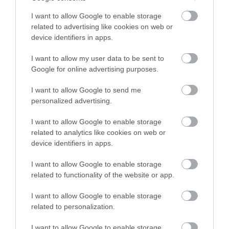
I want to allow Google to enable storage
related to advertising like cookies on web or
device identifiers in apps.
I want to allow my user data to be sent to
Kapcsolódó írások:
Google for online advertising purposes.
Európai IMF-vezetőt akar az Unió
I want to allow Google to send me
personalized advertising.
Ártatlanságát bizonygatja Strauss-Kahn - de azért lemond
DSK - Egy felmérés szerint a franciák többsége összeesküvésre
I want to allow Google to enable storage
gyanakszik
related to analytics like cookies on web or
AIDS-es is lehet a Strauss-Kahn által inzultált szobalány
device identifiers in apps.
Strauss-Kahn szexbotrányán viccelődött egy osztrák honatya
I want to allow Google to enable storage
related to functionality of the website or app.
Figyelem! A cikkhez hozzáfűzött hozzászólások nem a
ma.hu
network nézeteit
I want to allow Google to enable storage
tükrözik. A szerkesztőség mindössze a hírek publikációjával foglalkozik, a
related to personalization.
kommenteket nem tudja befolyásolni - azok az olvasók személyes véleményét
tartalmazzák.
I want to allow Google to enable storage
Kérjük, kulturáltan, mások személyiségi jogainak és jó hírnevének tiszteletben