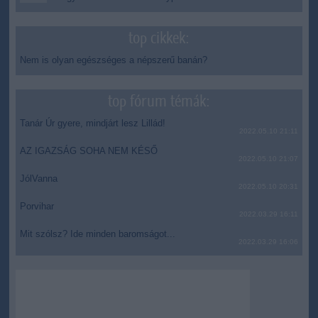
top cikkek:
Nem is olyan egészséges a népszerű banán?
top fórum témák:
Tanár Úr gyere, mindjárt lesz Lillád!
2022.05.10 21:11
AZ IGAZSÁG SOHA NEM KÉSŐ
2022.05.10 21:07
JólVanna
2022.05.10 20:31
Porvihar
2022.03.29 16:11
Mit szólsz? Ide minden baromságot...
2022.03.29 16:06