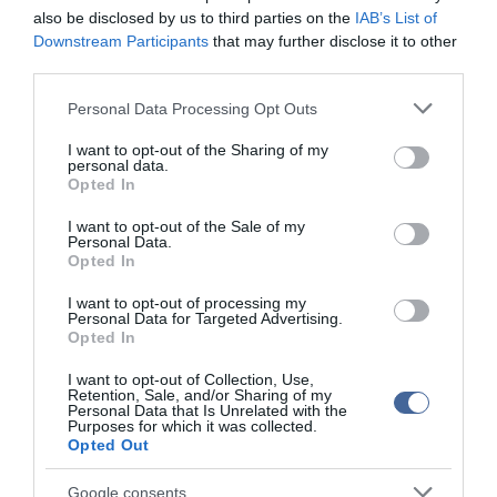
hagyományos felosztás megváltoztatását.
also be disclosed by us to third parties on the
IAB’s List of
Downstream Participants
that may further disclose it to other
Az IMF-en belüli erőviszonyok a következő vezérigazgató kiléte
third parties.
körüli vitáktól függetlenül is változóban vannak. A washingtoni
székhelyű szervezet igazgatótanácsa tavaly novemberben hagyta
Please note that this website/app uses one or more Google
Personal Data Processing Opt Outs
jóvá a finanszírozási és szavazati arányok újraosztását, ami a
services and may gather and store information including but
nagy feltörekvő gazdaságok javára rendezte át a viszonyokat. A
not limited to your visit or usage behaviour. You may click to
I want to opt-out of the Sharing of my
finanszírozási kvótaarányok módosítása révén az Egyesült
personal data.
grant or deny consent to Google and its third-party tags to
Államok és Japán után Kínáé lett a harmadik legtöbb szavazat az
Opted In
use your data for below specified purposes in below Google
IMF kormányzótanácsában. Kína mögé sorolt Németország,
consent section.
Franciaország és Nagy-Britannia is, és az első tízbe került India és
I want to opt-out of the Sale of my
Personal Data.
Brazília, Oroszország pedig a tizedikről a kilencedik helyre lépett
Opted In
előre.
I want to opt-out of processing my
Ugyanakkor a Dominique Strauss-Kahn utódlása körüli vitában a
Personal Data for Targeted Advertising.
hangadó európai országok - az élen Németországgal - és az
Opted In
Európai Bizottság is európai - vagyis a 27 uniós tagállam
valamelyikéből származó - vezető jelölését szorgalmazták,
I want to opt-out of Collection, Use,
egyebek között arra hivatkozva, hogy az euróövezeti
Retention, Sale, and/or Sharing of my
Personal Data that Is Unrelated with the
adósságválság kezeléséhez az uniós ügyekben jártas szakértőre
Purposes for which it was collected.
van szükség.
Opted Out
Az IMF vezérigazgatóját a szervezet 24 tagú igazgatótanácsa
Google consents
választja meg.