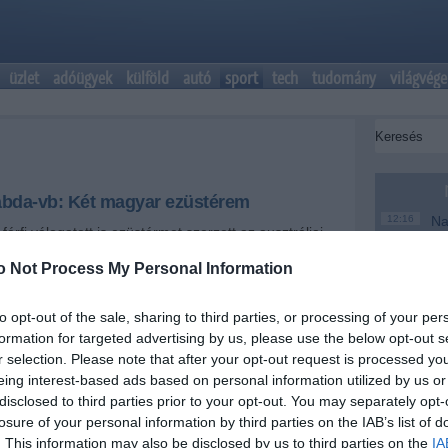
üzlet
adóügyek
külföld
autó
sport
tech
tudomány
világvége
ilabda-vb: Két magyar ezüstérem
12:16
Na
férfi válogatott is ezüstérmet szerzett az ausztráliai
me
ifjúsági vízilabda-világbajokságon.
o Not Process My Personal Information
6:48
Ma
te
+
-
to opt-out of the sale, sharing to third parties, or processing of your per
20:46
Ke
formation for targeted advertising by us, please use the below opt-out s
övetség honlapja alapján a női együttes - amely a
18:37
Má
r selection. Please note that after your opt-out request is processed y
a házigazdákat, az elődöntőben pedig az oroszokat
mo
eing interest-based ads based on personal information utilized by us or
san - a vasárnapi fináléban a görögökkel csapott
disclosed to third parties prior to your opt-out. You may separately opt-
l nem volt esélye a győzelemre, 9-5-re alulmaradt.
16:12
A 
ke
losure of your personal information by third parties on the IAB’s list of
c között szintén az ausztrálok felett diadalmaskodtak,
. This information may also be disclosed by us to third parties on the
IA