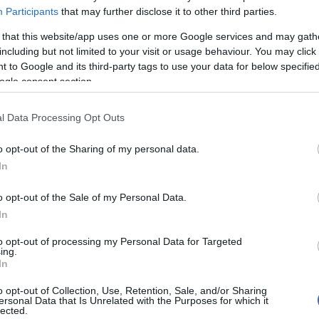
14:02
Sz
llen is győztek egy góllal, s bár a döntőben is
Participants
that may further disclose it to other third parties.
Ti
szokkal szemben, végül 10-8-ra kikaptak.
rö
 that this website/app uses one or more Google services and may gath
aluli korosztály képviselői vettek részt.
including but not limited to your visit or usage behaviour. You may click 
12:56
Me
ma
 to Google and its third-party tags to use your data for below specifi
ogle consent section.
l Data Processing Opt Outs
Nem is ol
írások:
o opt-out of the Sharing of my personal data.
ert a Honvéd
In
r még Rióban is játszhat
Tanár Úr gy
o opt-out of the Sale of my Personal Data.
közé jutott a Debrecen a Vízilabda Eurokupán
In
AZ IGAZ
to opt-out of processing my Personal Data for Targeted
ing.
JólVanna
khez hozzáfűzött hozzászólások nem a
ma.hu
network
In
k. A szerkesztőség mindössze a hírek publikációjával
kommenteket nem tudja befolyásolni - azok az olvasók
Porvihar
o opt-out of Collection, Use, Retention, Sale, and/or Sharing
ényét tartalmazzák.
ersonal Data that Is Unrelated with the Purposes for which it
lected.
Mit szólsz
tan, mások személyiségi jogainak és jó hírnevének