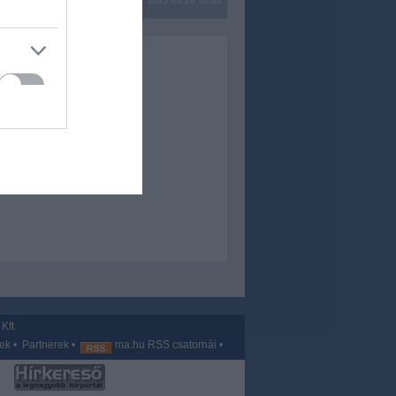
2022.03.29 16:06
Kft.
vek
•
Partnerek
•
ma.hu RSS csatornái
•