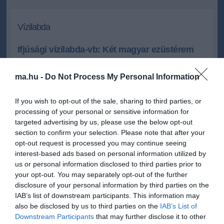
Vízilabda
Ifjúsági vízilabda-vb: Két magyar ezüstérem
A magyar női és férfi válogatott is ezüstérmet szerzett az
ausztráliai Perth-ben zajló ifjúsági vízilabda-világbajokságon.
ma.hu -
Do Not Process My Personal Information
If you wish to opt-out of the sale, sharing to third parties, or
2012.12.09 11:24
+
-
MTI
processing of your personal or sensitive information for
targeted advertising by us, please use the below opt-out
section to confirm your selection. Please note that after your
A nemzetközi szövetség honlapja alapján a női együttes - amely a
opt-out request is processed you may continue seeing
negyeddöntőben a házigazdákat, az elődöntőben pedig az
interest-based ads based on personal information utilized by
oroszokat verte magabiztosan - a vasárnapi fináléban a görögökkel
us or personal information disclosed to third parties prior to
csapott össze, de ezúttal nem volt esélye a győzelemre, 9-5-re
your opt-out. You may separately opt-out of the further
alulmaradt.
disclosure of your personal information by third parties on the
IAB’s list of downstream participants. This information may
A férfiak a nyolc között szintén az ausztrálok felett
also be disclosed by us to third parties on the
IAB’s List of
diadalmaskodtak, majd a szerbek ellen is győztek egy góllal, s bár
Downstream Participants
that may further disclose it to other
a döntőben is vezettek az olaszokkal szemben, végül 10-8-ra