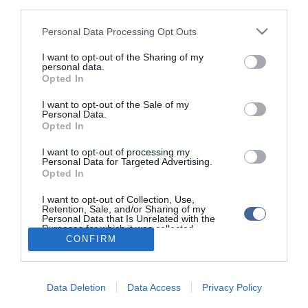
third parties.
kikaptak.
Please note that this website/app uses one or more Google
A vb-n a 18 éven aluli korosztály képviselői vettek részt.
Personal Data Processing Opt Outs
services and may gather and store information including but
not limited to your visit or usage behaviour. You may click to
I want to opt-out of the Sharing of my
personal data.
grant or deny consent to Google and its third-party tags to
Opted In
use your data for below specified purposes in below Google
consent section.
I want to opt-out of the Sale of my
Personal Data.
Kapcsolódó írások:
Opted In
Debrecenben nyert a Honvéd
I want to opt-out of processing my
Personal Data for Targeted Advertising.
Biros Péter akár még Rióban is játszhat
Opted In
A legjobb négy közé jutott a Debrecen a Vízilabda Eurokupán
I want to opt-out of Collection, Use,
Retention, Sale, and/or Sharing of my
Personal Data that Is Unrelated with the
Purposes for which it was collected.
CONFIRM
Opted Out
Google consents
Portál szoftver és szerkesztőségi CMS, DMS rendszer:© PortalWare, 2017
Data Deletion
Data Access
Privacy Policy
Magnum IT Kft.
I want to allow Google to enable storage
•
Médiaajánlat és hirdetési akciók
•
Impresszum
•
Adatvédelmi