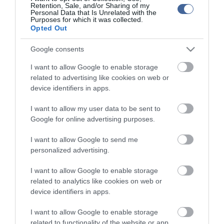
Retention, Sale, and/or Sharing of my
publikációjával foglalkozik, a kommenteket nem tudja befolyásolni
Personal Data that Is Unrelated with the
- azok az olvasók személyes véleményét tartalmazzák.
Purposes for which it was collected.
Opted Out
Kérjük, kulturáltan, mások személyiségi jogainak és jó hírnevének
tiszteletben tartásával kommenteljenek!
Google consents
I want to allow Google to enable storage
related to advertising like cookies on web or
device identifiers in apps.
ma.hu legfrissebb hírei:
I want to allow my user data to be sent to
Google for online advertising purposes.
8:04
Vitézy Dávid: 2,3 milliárd forint került vissza az államhoz
egy útdíjrendszeres ügylet felülvizsgálata után
I want to allow Google to send me
personalized advertising.
22:22
Saját életét is kockára tette a magyar erdész, hogy
megállítsa a tüzet
I want to allow Google to enable storage
20:20
Második világháborús MG-42 géppuskát emeltek ki a
related to analytics like cookies on web or
Dunából - a rendőrség lefoglalta
device identifiers in apps.
18:19
A Miniszterelnökség felmondta a Lounge Eventtel kötött
keretszerződését
I want to allow Google to enable storage
16:21
Megérkezett az eső a Duna vízgyűjtőjére
related to functionality of the website or app.