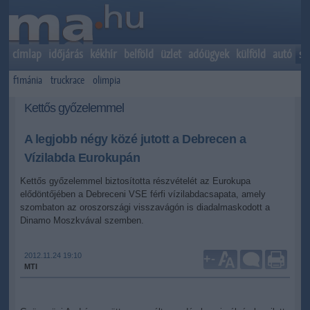
címlap
időjárás
kékhír
belföld
üzlet
adóügyek
külföld
autó
sp
f1mánia
truckrace
olimpia
Kettős győzelemmel
A legjobb négy közé jutott a Debrecen a
Vízilabda Eurokupán
Kettős győzelemmel biztosította részvételét az Eurokupa
elődöntőjében a Debreceni VSE férfi vízilabdacsapata, amely
szombaton az oroszországi visszavágón is diadalmaskodott a
Dinamo Moszkvával szemben.
2012.11.24 19:10
+
-
MTI