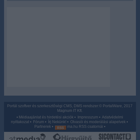
Portál szoftver és szerkesztőségi CMS, DMS rendszer:© PortalWare, 2017
Magnum IT Kft.
•
Médiaajánlat és hirdetési akciók
•
Impresszum
•
Adatvédelmi
nyiltakozat
•
Fórum
•
Írj Nekünk!
•
Olvasói és moderálási alapelvek
•
Partnerek
•
ma.hu RSS csatornái
•