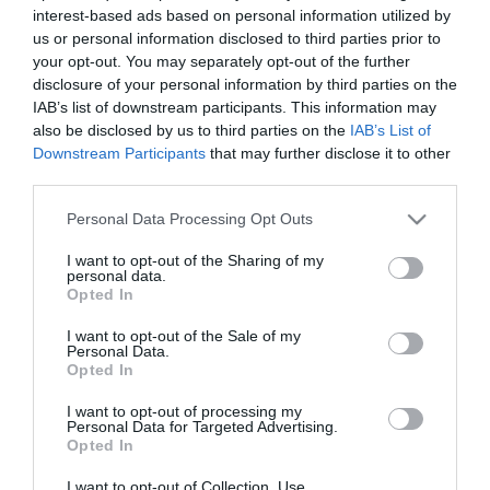
alkalommal indult el nemzetközi kupában és rögtön a legjobb négy
interest-based ads based on personal information utilized by
közé jutott. Köszönettel tartozok a városnak, a vezetőségnek és
us or personal information disclosed to third parties prior to
természetesen a játékosaimnak. Büszkék vagyunk, hogy a
your opt-out. You may separately opt-out of the further
cívisvárosnak és az országnak egyre nagyobb hírnevet szerzünk,
disclosure of your personal information by third parties on the
immár nemzetközileg is."
IAB’s list of downstream participants. This information may
also be disclosed by us to third parties on the
IAB’s List of
Downstream Participants
that may further disclose it to other
third parties.
Please note that this website/app uses one or more Google
Personal Data Processing Opt Outs
Kapcsolódó írások:
services and may gather and store information including but
not limited to your visit or usage behaviour. You may click to
I want to opt-out of the Sharing of my
personal data.
Újrajátsszák a Szentes-FTC férfi vízilabdabajnoki meccset
grant or deny consent to Google and its third-party tags to
Opted In
use your data for below specified purposes in below Google
Vízilabda Magyar Kupa : a Szeged a győztes
consent section.
I want to opt-out of the Sale of my
Legyőzte az olaszokat a férfi vízilabda-válogatott, Kemény
Personal Data.
elbúcsúzott
Opted In
Megvannak a a férfi vízilabda elődöntős-döntős időpontok
I want to opt-out of processing my
Personal Data for Targeted Advertising.
Opted In
Figyelem! A cikkhez hozzáfűzött hozzászólások nem a
ma.hu
network nézeteit tükrözik. A szerkesztőség mindössze a hírek
I want to opt-out of Collection, Use,