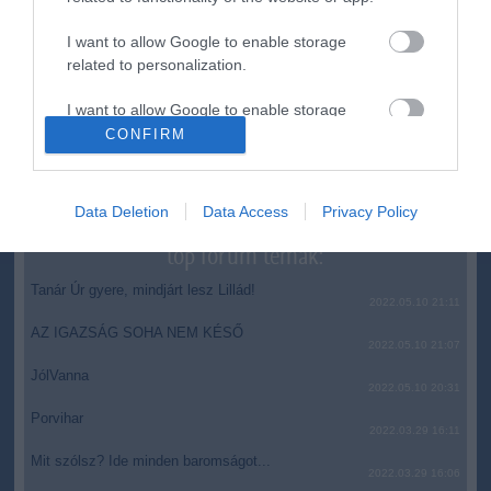
14:26
Újabb két gyanúsítottat fogtak el a 600 milliós
I want to allow Google to enable storage
ingatlanmaffia ügyében
related to personalization.
12:56
Vizes Eb - Megvan az első magyar arany, a nyíltvízi úszó
Betlehem Dávid nyerte a kieséses versenyt
I want to allow Google to enable storage
related to security, including authentication
CONFIRM
top cikkek:
functionality and fraud prevention, and other
user protection.
Nem is olyan egészséges a népszerű banán?
Data Deletion
Data Access
Privacy Policy
top fórum témák:
Tanár Úr gyere, mindjárt lesz Lillád!
2022.05.10 21:11
AZ IGAZSÁG SOHA NEM KÉSŐ
2022.05.10 21:07
JólVanna
2022.05.10 20:31
Porvihar
2022.03.29 16:11
Mit szólsz? Ide minden baromságot...
2022.03.29 16:06