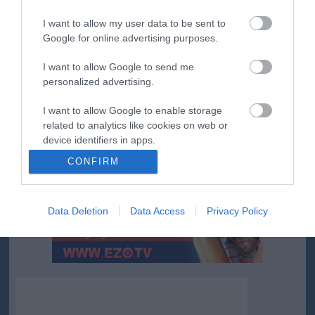
Porvihar
I want to allow my user data to be sent to
2022.03.29 16:11
Google for online advertising purposes.
Mit szólsz? Ide minden baromságot...
2022.03.29 16:06
I want to allow Google to send me
personalized advertising.
hirdetés
I want to allow Google to enable storage
related to analytics like cookies on web or
device identifiers in apps.
CONFIRM
I want to allow Google to enable storage
related to functionality of the website or app.
Data Deletion
Data Access
Privacy Policy
I want to allow Google to enable storage
related to personalization.
I want to allow Google to enable storage
related to security, including authentication
functionality and fraud prevention, and other
user protection.