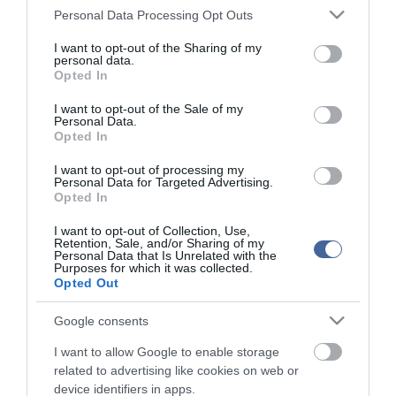
A Miniszterelnökség felmondta a Lounge Eventtel kötött
18:19
Please note that this website/app uses one or more Google
Personal Data Processing Opt Outs
keretszerződését
services and may gather and store information including but
Megérkezett az eső a Duna vízgyűjtőjére
not limited to your visit or usage behaviour. You may click to
I want to opt-out of the Sharing of my
16:21
personal data.
grant or deny consent to Google and its third-party tags to
Újabb két gyanúsítottat fogtak el a 600 milliós
14:26
Opted In
use your data for below specified purposes in below Google
ingatlanmaffia ügyében
consent section.
I want to opt-out of the Sale of my
Vizes Eb - Megvan az első magyar arany, a nyíltvízi úszó
12:56
Personal Data.
Betlehem Dávid nyerte a kieséses versenyt
Opted In
Magyar Péter: Tízéves mélypontra csökkent az infláció
11:15
I want to opt-out of processing my
Personal Data for Targeted Advertising.
Opted In
top cikkek:
I want to opt-out of Collection, Use,
Nem is olyan egészséges a népszerű banán?
Retention, Sale, and/or Sharing of my
Personal Data that Is Unrelated with the
Purposes for which it was collected.
top fórum témák:
Opted Out
Tanár Úr gyere, mindjárt lesz Lillád!
Google consents
2022.05.10 21:11
AZ IGAZSÁG SOHA NEM KÉSŐ
I want to allow Google to enable storage
2022.05.10 21:07
related to advertising like cookies on web or
JólVanna
device identifiers in apps.
2022.05.10 20:31