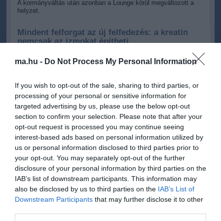
A kormányváltás után azonban a Lounge körül megváltozott a
helyzet.
Mindent felforgat az új felfedezés: a kreatin
nemcsak az izmokat építheti
Egy új kutatás szerint a népszerű étrend-kiegészítő váratlan
szerepet játszhat az immunrendszer működésének
ma.hu -
Do Not Process My Personal Information
támogatásában.
If you wish to opt-out of the sale, sharing to third parties, or
processing of your personal or sensitive information for
olimpia összes híre »
targeted advertising by us, please use the below opt-out
section to confirm your selection. Please note that after your
opt-out request is processed you may continue seeing
interest-based ads based on personal information utilized by
us or personal information disclosed to third parties prior to
your opt-out. You may separately opt-out of the further
ma.hu legfrissebb hírei:
disclosure of your personal information by third parties on the
Saját életét is kockára tette a magyar erdész, hogy
22:22
IAB’s list of downstream participants. This information may
megállítsa a tüzet
also be disclosed by us to third parties on the
IAB’s List of
Downstream Participants
that may further disclose it to other
Második világháborús MG-42 géppuskát emeltek ki a
20:20
Dunából - a rendőrség lefoglalta
third parties.