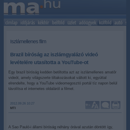
címlap
időjárás
kékhír
belföld
üzlet
adóügyek
külföld
autó
sp
Iszlámellenes film
Brazil bíróság az iszlámgyalázó videó
levételére utasította a YouTube-ot
Egy brazil bíróság kedden betiltotta azt az iszlámellenes amatőr
videót, amely világszerte tiltakozásokat váltott ki, egyúttal
elrendelte, hogy a YouTube videomegosztó portál tíz napon belül
távolítsa el internetes oldaláról a filmet.
2012.09.26 10:27
+
-
MTI
A Sao Pauló-i állami bíróság néhány órával azután döntött így,