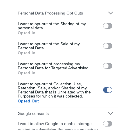
third parties.
Figyelem! A cikkhez hozzáfűzött hozzászólások nem a
ma.hu
network nézeteit
tükrözik. A szerkesztőség mindössze a hírek publikációjával foglalkozik, a
kommenteket nem tudja befolyásolni - azok az olvasók személyes véleményét
Please note that this website/app uses one or more Google
Personal Data Processing Opt Outs
tartalmazzák.
services and may gather and store information including but
Kérjük, kulturáltan, mások személyiségi jogainak és jó hírnevének tiszteletben
not limited to your visit or usage behaviour. You may click to
I want to opt-out of the Sharing of my
tartásával kommenteljenek!
personal data.
grant or deny consent to Google and its third-party tags to
Opted In
use your data for below specified purposes in below Google
consent section.
I want to opt-out of the Sale of my
Personal Data.
Opted In
ma.hu legfrissebb hírei:
I want to opt-out of processing my
Personal Data for Targeted Advertising.
Opted In
Nagy erőkkel keresik a szomjazó gólyát megmentő
12:16
Árpádot
I want to opt-out of Collection, Use,
Retention, Sale, and/or Sharing of my
Magyar Péter: átfogó energiafejlesztési tervet fogadott el a
6:48
Personal Data that Is Unrelated with the
kormány
Purposes for which it was collected.
Opted Out
Kenyában bezzeg minden zöldebb
20:46
Második világháborús német katonai motorkerékpár
18:37
Google consents
bukkant elő a Dunából
I want to allow Google to enable storage
A Tisza-frakció kezdeményezte, hogy jövő kedden legyen
16:12
az államfőválasztás
related to advertising like cookies on web or