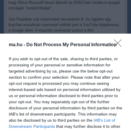
hogy Dilma Rousseff brazil államfő az ENSZ-ben bírálta a nyugati
országok "iszlámfóbiáját".
Sao Paulóban sok közel-keleti bevándorló él. Az ügyben egy
brazíliai muzulmán szervezet indított pert a YouTube tulajdonosa,
a Google ellen. A muszlim szervezet szerint a film
megbotránkoztató, és sérti a vallásgyakorlás szabadságának
alkotmányban rögzített jogát.
ma.hu -
Do Not Process My Personal Information
If you wish to opt-out of the sale, sharing to third parties, or
processing of your personal or sensitive information for
targeted advertising by us, please use the below opt-out
section to confirm your selection. Please note that after your
Kapcsolódó írások:
opt-out request is processed you may continue seeing
interest-based ads based on personal information utilized by
Egyiptomban bíróság elé állítják azt az iszlamistát, aki
összetépett egy Bibliát
us or personal information disclosed to third parties prior to
your opt-out. You may separately opt-out of the further
Irán bojkottálhatja az Oscar-díjat
disclosure of your personal information by third parties on the
Az iráni elnök elítélte a videót és az erőszakot is
IAB’s list of downstream participants. This information may
also be disclosed by us to third parties on the
IAB’s List of
Downstream Participants
that may further disclose it to other