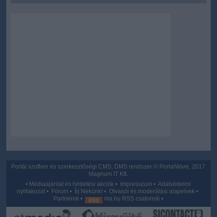
user protection.
Portál szoftver és szerkesztőségi CMS, DMS rendszer:© PortalWare, 2017
Magnum IT Kft.
•
Médiaajánlat és hirdetési akciók
•
Impresszum
•
Adatvédelmi
nyiltakozat
•
Fórum
•
Írj Nekünk!
•
Olvasói és moderálási alapelvek
•
Partnerek
•
ma.hu RSS csatornái
•