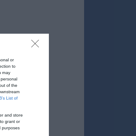
sonal or
ection to
ou may
 personal
out of the
 downstream
B’s List of
er and store
to grant or
ed purposes