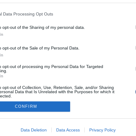
l Data Processing Opt Outs
o opt-out of the Sharing of my personal data.
In
írások:
o opt-out of the Sale of my Personal Data.
ság elé állítják azt az iszlamistát, aki összetépett
In
tja az Oscar-díjat
to opt-out of processing my Personal Data for Targeted
ing.
ítélte a videót és az erőszakot is
In
o opt-out of Collection, Use, Retention, Sale, and/or Sharing
ersonal Data that Is Unrelated with the Purposes for which it
lected.
Out
CONFIRM
consents
tál szoftver és szerkesztőségi CMS, DMS rendszer:© PortalWare, 2017 Magnum IT 
um
•
Adatvédelmi nyiltakozat
•
Fórum
•
Írj Nekünk!
•
Olvasói és moderálási alapel
o allow Google to enable storage related to advertising like cookies on
Data Deletion
Data Access
Privacy Policy
evice identifiers in apps.