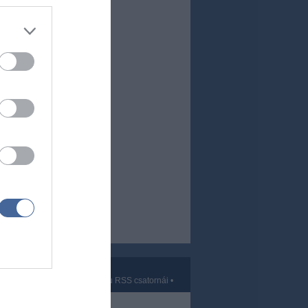
Kft.
vek
•
Partnerek
•
ma.hu RSS csatornái
•