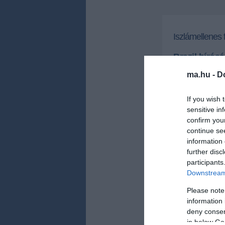
Iszlámellenes 
Brazil bírós
utasította a
ma.hu -
D
Egy brazil bírós
videót, amely vil
If you wish 
hogy a YouTube v
internetes oldalá
sensitive in
confirm you
continue se
2012.09.26 10:27
information 
MTI
further disc
A Sao Pauló-i ál
participants
Dilma Rousseff b
Downstream 
országok "iszlám
Please note
Sao Paulóban sok
information 
muzulmán szerve
deny consent
ellen. A muszlim
vallásgyakorlás
in below Go