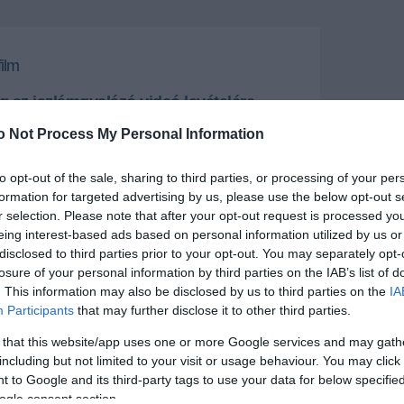
film
ág az iszlámgyalázó videó levételére
 YouTube-ot
o Not Process My Personal Information
ág kedden betiltotta azt az iszlámellenes amatőr
ágszerte tiltakozásokat váltott ki, egyúttal elrendelte,
to opt-out of the sale, sharing to third parties, or processing of your per
ideomegosztó portál tíz napon belül távolítsa el
ról a filmet.
formation for targeted advertising by us, please use the below opt-out s
r selection. Please note that after your opt-out request is processed y
eing interest-based ads based on personal information utilized by us or
+
-
disclosed to third parties prior to your opt-out. You may separately opt-
losure of your personal information by third parties on the IAB’s list of
lami bíróság néhány órával azután döntött így, hogy
. This information may also be disclosed by us to third parties on the
IA
razil államfő az ENSZ-ben bírálta a nyugati
Participants
that may further disclose it to other third parties.
fóbiáját".
 that this website/app uses one or more Google services and may gath
 közel-keleti bevándorló él. Az ügyben egy brazíliai
including but not limited to your visit or usage behaviour. You may click 
zet indított pert a YouTube tulajdonosa, a Google
 to Google and its third-party tags to use your data for below specifi
 szervezet szerint a film megbotránkoztató, és sérti a
 szabadságának alkotmányban rögzített jogát.
ogle consent section.