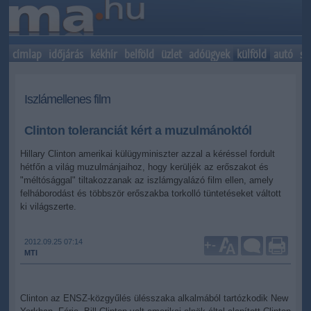
címlap
időjárás
kékhír
belföld
üzlet
adóügyek
külföld
autó
sp
Iszlámellenes film
Clinton toleranciát kért a muzulmánoktól
Hillary Clinton amerikai külügyminiszter azzal a kéréssel fordult
hétfőn a világ muzulmánjaihoz, hogy kerüljék az erőszakot és
"méltósággal" tiltakozzanak az iszlámgyalázó film ellen, amely
felháborodást és többször erőszakba torkolló tüntetéseket váltott
ki világszerte.
2012.09.25 07:14
+
-
MTI
Clinton az ENSZ-közgyűlés ülésszaka alkalmából tartózkodik New