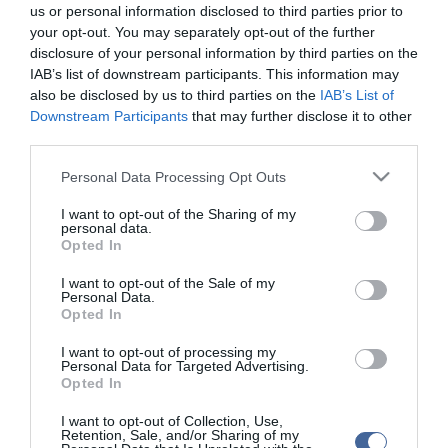
meghalt Chris Stevens amerikai nagykövet és további három
us or personal information disclosed to third parties prior to
diplomata.
your opt-out. You may separately opt-out of the further
disclosure of your personal information by third parties on the
"Ami ezekkel az amerikai állampolgárokkal szeptember 11-én
IAB’s list of downstream participants. This information may
történt, teljesen távol áll attól, amit a líbiai emberek éreznek az
also be disclosed by us to third parties on the
IAB’s List of
amerikaiak iránt" - mondta Magarif.
Downstream Participants
that may further disclose it to other
third parties.
Please note that this website/app uses one or more Google
Personal Data Processing Opt Outs
services and may gather and store information including but
not limited to your visit or usage behaviour. You may click to
I want to opt-out of the Sharing of my
personal data.
Kapcsolódó írások:
grant or deny consent to Google and its third-party tags to
Opted In
use your data for below specified purposes in below Google
Irán bojkottálhatja az Oscar-díjat
consent section.
I want to opt-out of the Sale of my
Personal Data.
Az iráni elnök elítélte a videót és az erőszakot is
Opted In
A pakisztáni kormány elhatárolódott vérszomjas miniszterétől
I want to opt-out of processing my
Personal Data for Targeted Advertising.
Opted In
Figyelem! A cikkhez hozzáfűzött hozzászólások nem a
ma.hu
network nézeteit
tükrözik. A szerkesztőség mindössze a hírek publikációjával foglalkozik, a
I want to opt-out of Collection, Use,
kommenteket nem tudja befolyásolni - azok az olvasók személyes véleményét
Retention, Sale, and/or Sharing of my
tartalmazzák.