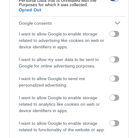
Personal Data that Is Unrelated with the
Purposes for which it was collected.
Kérjük, kulturáltan, mások személyiségi jogainak és jó hírnevének tiszteletben
Opted Out
tartásával kommenteljenek!
Google consents
I want to allow Google to enable storage
related to advertising like cookies on web or
device identifiers in apps.
ma.hu legfrissebb hírei:
I want to allow my user data to be sent to
Izrael nem vonul ki Gázából
20:31
Google for online advertising purposes.
Három érmet szereztek a magyarok a világ egyik
18:29
legnagyobb hosszútávú kajak-kenu versenyén, a Sellán
I want to allow Google to send me
personalized advertising.
Latorcai Csaba: a KDNP pályázati úton választja ki
16:28
delegáltját a Médiatanácsba
I want to allow Google to enable storage
Egész héten meleg, napos idő várható
14:27
related to analytics like cookies on web or
Tanács Zoltán: kormány-előterjesztés készül a
device identifiers in apps.
12:26
Planetárium jövőjéről
I want to allow Google to enable storage
Vegyszeradagolási probléma miatt kórházba került az Igali
10:25
Gyógyfürdő több vendége
related to functionality of the website or app.