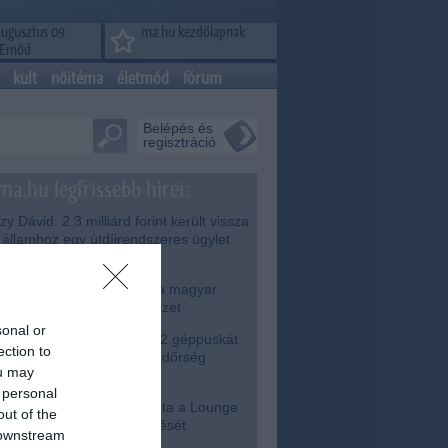
augusztus 09.
ma.hu kezdőlapnak
Emőd
kult
nőitéma
életmód
fórum
Belépés és
regisztráció
ma.hu legfrissebb hírei:
zy Dávid: 2,3 milliárd forint került vissza
 államhoz egy útdíjrendszeres ügylet
lülvizsgálata után
át életét is kockára tette a magyar
dész, hogy megállítsa a tüzet
sonal or
odik világháborús MG-42 géppuskát
ection to
eltek ki a Dunából - a rendőrség
ou may
foglalta
 personal
iniszterelnökség felmondta a Lounge
out of the
enttel kötött keretszerződését
 downstream