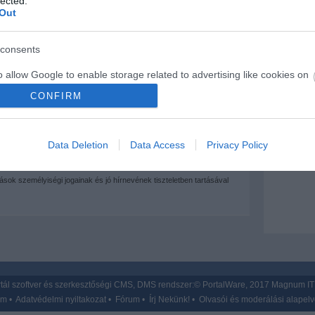
lected.
 készültséget rendeltek el Párizsban a tüntetések
Out
Mit szólsz
csolja a mobilokat, hogy ne robbanthassanak velük
consents
ervez iszlám témájú karikatúrát leközölni
o allow Google to enable storage related to advertising like cookies on
evice identifiers in apps.
: hosszú az út a demokráciáig az arab világban
CONFIRM
o allow my user data to be sent to Google for online advertising
s.
 hozzáfűzött hozzászólások nem a
ma.hu
network nézeteit tükrözik. A
Data Deletion
Data Access
Privacy Policy
sze a hírek publikációjával foglalkozik, a kommenteket nem tudja
to allow Google to send me personalized advertising.
az olvasók személyes véleményét tartalmazzák.
mások személyiségi jogainak és jó hírnevének tiszteletben tartásával
o allow Google to enable storage related to analytics like cookies on
evice identifiers in apps.
o allow Google to enable storage related to functionality of the website
o allow Google to enable storage related to personalization.
tál szoftver és szerkesztőségi CMS, DMS rendszer:© PortalWare, 2017 Magnum IT 
um
•
Adatvédelmi nyiltakozat
•
Fórum
•
Írj Nekünk!
•
Olvasói és moderálási alapel
o allow Google to enable storage related to security, including