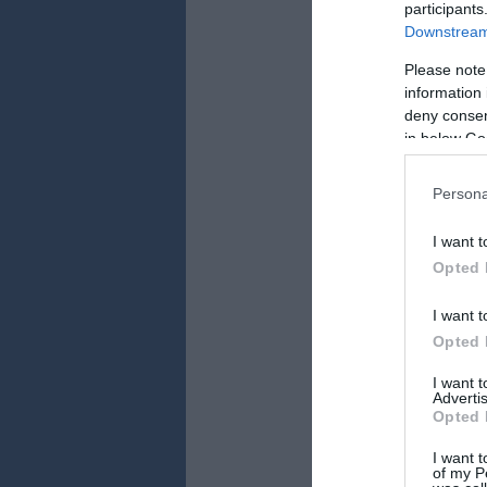
participants
Downstream 
"Ez nem a kormán
jelentette ki Rá
Please note
Az amerikai külü
information 
az elhatárolódás
deny consent
in below Go
Pakisztánban sz
tüntessenek az i
rendbontás nélk
Persona
Pesavarban leza
amelyekben 23 e
I want t
Ez a két inciden
muszlimok ártat
Opted 
gyalázó amatőr a
I want t
Opted 
I want 
Advertis
Opted 
Kapcsolódó 
I want t
Iszlámellenes fi
of my P