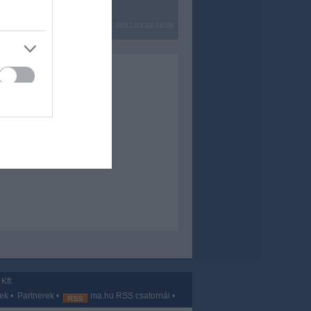
? Ide minden baromságot...
2022.03.29 16:06
Kft.
vek
•
Partnerek
•
ma.hu RSS csatornái
•