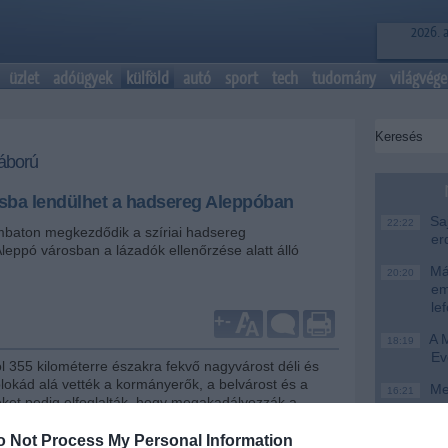
2026. 
üzlet
adóügyek
külföld
autó
sport
tech
tudomány
világvége
háború
sba lendülhet a hadsereg Aleppóban
Saj
22:22
baton megkezdődik a szíriai hadsereg
er
leppó városban a lázadók ellenőrzése alatt álló
Más
20:20
em
le
+
-
A M
18:19
Ev
 355 kilométerre északra fekvő nagyvárost déli és
blokád alá vették a kormányerők, a belvárost és a
Meg
16:21
ket pedig elfoglalták, hogy megakadályozzák a
ók beszivárgását. A tüzérség és helikopterek
Úja
14:26
ek a főleg katonaszökevényekből álló Szíriai Szabad
mi
o Not Process My Personal Information