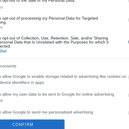
o opt-out of the Sale of my Personal Data.
Mit szólsz
 Szíriát és Aleppót visszacsatolná az "oszmán
In
to opt-out of processing my Personal Data for Targeted
mok attól tart, hogy a szíriai kormányerők újabb
ing.
nek el. Victoria Nuland külügyi szóvivő csütörtökön
In
gy megbízható jelentések szerint harckocsioszlopok
óhoz, ami a légicsapásokkal együtt azt jelenti, hogy
o opt-out of Collection, Use, Retention, Sale, and/or Sharing
ormány fokozta a fegyveres lázadók eltiprását célzó
ersonal Data that Is Unrelated with the Purposes for which it
lected.
Out
gyminiszter közlése szerint szíriai katonák megöltek
n egy hároméves kisfiút a határon, amikor tüzet
i menekülőre. Két szíriai átjutott a két országot
consents
sen, de körülbelül tízen visszafutottak szíriai területre
zepette. Jordániában eddig már több mint 140 ezer
o allow Google to enable storage related to advertising like cookies on
nedéket.
evice identifiers in apps.
o allow my user data to be sent to Google for online advertising
s.
to allow Google to send me personalized advertising.
írások:
CONFIRM
o allow Google to enable storage related to analytics like cookies on
át követelők csak elmérgesítik a szíriai helyzetet?