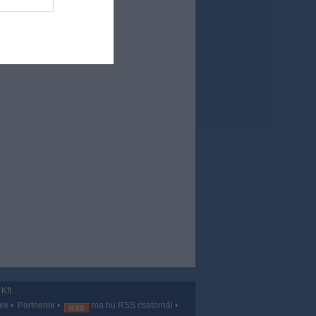
Kft.
vek
•
Partnerek
•
ma.hu RSS csatornái
•