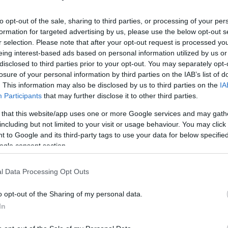
) állásaira Aleppó környékén, elvágva a lehetséges
Viz
rosba igyekvő erősítés elől.
12:56
to opt-out of the sale, sharing to third parties, or processing of your per
a 
ki
formation for targeted advertising by us, please use the below opt-out s
al-Okejdi, az SZSZH parancsnoka közölte, hogy
ntegy 1500 felkelő bejutott Aleppóba, s a déli és a
r selection. Please note that after your opt-out request is processed y
Mag
11:15
 védelmére készül fel a már ott tartózkodó mintegy
eing interest-based ads based on personal information utilized by us or
cs
 együtt. A fegyveres lázadók ellenőrzés alatt tartják a
disclosed to third parties prior to your opt-out. You may separately opt-
őtérhez vezető főútvonalat is.
losure of your personal information by third parties on the IAB’s list of
. This information may also be disclosed by us to third parties on the
IA
molók szerint a hadsereg csütörtök este a lázadók
Participants
that may further disclose it to other third parties.
Szalaheddin negyedet támadta. Helikopterek köröztek a
Nem is ol
gépfegyverekkel lőtték a földi célpontokat. A lakosok -
 that this website/app uses one or more Google services and may gath
yok és gyermekek - tömegesen menekültek, a
is furgonokkal. Az ellentámadásra készülő,
including but not limited to your visit or usage behaviour. You may click 
l, géppuskákkal, rakétákkal és házi készítésű
 to Google and its third-party tags to use your data for below specifi
elszerelkezett lázadók kisebb támadásokat indítottak
ogle consent section.
Tanár Úr gy
írszerzési állások ellen.
AZ IGAZ
ű független napilap döntő ütközetnek nevezte a
l Data Processing Opt Outs
lentámadást, amelynek kimenetele meghatározza a
gyveres ellenzék közötti összecsapás sorsát az
JólVanna
o opt-out of the Sharing of my personal data.
szén. Az al-Vatan értesülései szerint török tisztek
ezer zsoldos tartózkodik Aleppóban. A többségük
In
Porvihar
iából és Egyiptomból érkezett Törökországon
ság azzal vádolta a török kormányt, hogy darabokra