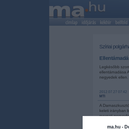
címlap
időjárás
kékhír
belföld
Szíriai polgár
Ellentámadá
Legkésőbb szom
ellentámadása A
negyedek ellen.
2012.07.27 07:42
MTI
A Damaszkusztól
keleti irányban 
nyugati negyede
fegyveres lázad
csapásokat mérn
ma.hu -
D