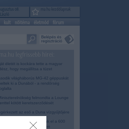
augusztus 08.
ma.hu kezdőlapnak
László
kult
nőitéma
életmód
fórum
Belépés és
regisztráció
ma.hu legfrissebb hírei:
át életét is kockára tette a magyar
dész, hogy megállítsa a tüzet
odik világháborús MG-42 géppuskát
eltek ki a Dunából - a rendőrség
foglalta
iniszterelnökség felmondta a Lounge
enttel kötött keretszerződését
érkezett az eső a Duna vízgyűjtőjére
bb két gyanúsítottat fogtak el a 600
lliós ingatlanmaffia ügyében