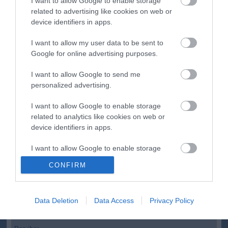
I want to allow Google to enable storage
A Miniszterelnökség felmondta a Lounge Eventtel kötött
18:19
related to advertising like cookies on web or
keretszerződését
device identifiers in apps.
Megérkezett az eső a Duna vízgyűjtőjére
16:21
I want to allow my user data to be sent to
Újabb két gyanúsítottat fogtak el a 600 milliós
14:26
Google for online advertising purposes.
ingatlanmaffia ügyében
Vizes Eb - Megvan az első magyar arany, a nyíltvízi úszó
12:56
I want to allow Google to send me
Betlehem Dávid nyerte a kieséses versenyt
personalized advertising.
top cikkek:
I want to allow Google to enable storage
related to analytics like cookies on web or
Nem is olyan egészséges a népszerű banán?
device identifiers in apps.
I want to allow Google to enable storage
top fórum témák:
related to functionality of the website or app.
CONFIRM
Tanár Úr gyere, mindjárt lesz Lillád!
2022.05.10 21:11
I want to allow Google to enable storage
AZ IGAZSÁG SOHA NEM KÉSŐ
related to personalization.
2022.05.10 21:07
Data Deletion
Data Access
Privacy Policy
JólVanna
I want to allow Google to enable storage
2022.05.10 20:31
related to security, including authentication