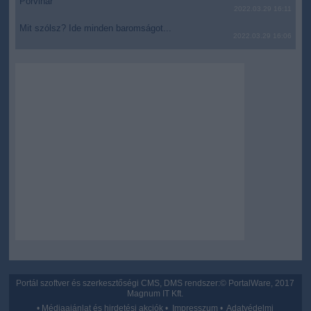
Porvihar
functionality and fraud prevention, and other
2022.03.29 16:11
user protection.
Mit szólsz? Ide minden baromságot...
2022.03.29 16:06
Portál szoftver és szerkesztőségi CMS, DMS rendszer:© PortalWare, 2017
Magnum IT Kft.
•
Médiaajánlat és hirdetési akciók
•
Impresszum
•
Adatvédelmi