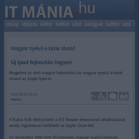
címlap
időjárás
kékhír
belföld
üzlet
adóügyek
külföld
autó
sp
Magyar nyelvű e-book olvasó
Új Ipad fejlesztés ingyen
Megjelent az első magyar fejlesztésű és magyar nyelvű e-book
olvasó az Apple Ipad-re.
2010.06.25 10:15
+
-
ma.hu
A Kulcs-Soft elkészítette a KS Reader elnevezésű alkalmazását,
amely ingyenesen letölthető az Apple Store-ból.
Az olvasóhoz több mint 40 ingyenes magyar nyelvű könyvet,