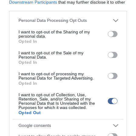
Downstream Participants
that may further disclose it to other
third parties.
Figyelem! A cikkhez hozzáfűzött hozzászólások nem a
ma.hu
network nézeteit tükrözik. A szerkesztőség mindössze a hírek
Please note that this website/app uses one or more Google
Personal Data Processing Opt Outs
publikációjával foglalkozik, a kommenteket nem tudja befolyásolni
services and may gather and store information including but
- azok az olvasók személyes véleményét tartalmazzák.
not limited to your visit or usage behaviour. You may click to
I want to opt-out of the Sharing of my
personal data.
grant or deny consent to Google and its third-party tags to
Kérjük, kulturáltan, mások személyiségi jogainak és jó hírnevének
Opted In
use your data for below specified purposes in below Google
tiszteletben tartásával kommenteljenek!
consent section.
I want to opt-out of the Sale of my
Personal Data.
Opted In
I want to opt-out of processing my
Personal Data for Targeted Advertising.
Opted In
ma.hu legfrissebb hírei:
I want to opt-out of Collection, Use,
Vitézy Dávid: 2,3 milliárd forint került vissza az államhoz
8:04
Retention, Sale, and/or Sharing of my
egy útdíjrendszeres ügylet felülvizsgálata után
Personal Data that Is Unrelated with the
Purposes for which it was collected.
Saját életét is kockára tette a magyar erdész, hogy
Opted Out
22:22
megállítsa a tüzet
Google consents
Második világháborús MG-42 géppuskát emeltek ki a
20:20
Dunából - a rendőrség lefoglalta