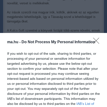
novellát, verset is mellékelnek.
Az írások szerzői mai magyar írók, költők, akiknek ez az egyetlen
megjelenési lehetőségük, így a Tásaság ezzel a lehetőséggel is
támogatja őket.
A Kulcs-Soft szeretné a könyvek listáját több ezerre növelni, ennek
érdekében több kiadóval is tárgyal.
ma.hu -
Do Not Process My Personal Information
A Társaság tervei szerint őszre elkészül az első digitális tankönyv
prototípusa is.
If you wish to opt-out of the sale, sharing to third parties, or
processing of your personal or sensitive information for
targeted advertising by us, please use the below opt-out
section to confirm your selection. Please note that after your
opt-out request is processed you may continue seeing
Kapcsolódó írások:
interest-based ads based on personal information utilized by
us or personal information disclosed to third parties prior to
E-book-árháborúba kezdett az Amazon
your opt-out. You may separately opt-out of the further
disclosure of your personal information by third parties on the
Android operációs rendszerre fejleszt olvasót az Amazon
IAB’s list of downstream participants. This information may
Amazon E-Book iPhone-ra
also be disclosed by us to third parties on the
IAB’s List of