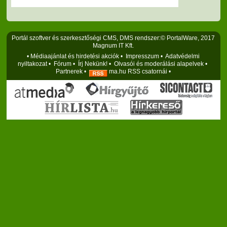
Portál szoftver és szerkesztőségi CMS, DMS rendszer:© PortalWare, 2017
Magnum IT Kft.
•
Médiaajánlat és hirdetési akciók
•
Impresszum
•
Adatvédelmi
nyiltakozat
•
Fórum
•
Írj Nekünk!
•
Olvasói és moderálási alapelvek
•
Partnerek
•
ma.hu RSS csatornái
•