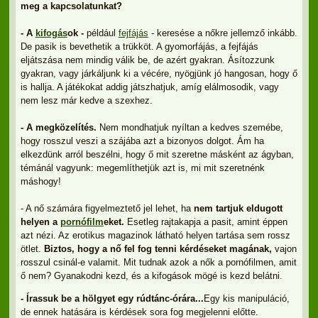
meg a kapcsolatunkat?
- A
kifogás
ok -
például
fejfájás
- keresése a nőkre jellemző inkább.
De pasik is bevethetik a trükköt. A gyomorfájás, a fejfájás
eljátszása nem mindig válik be, de azért gyakran. Ásítozzunk
gyakran, vagy járkáljunk ki a vécére, nyögjünk jó hangosan, hogy ő
is hallja. A játékokat addig játszhatjuk, amíg elálmosodik, vagy
nem lesz már kedve a szexhez.
- A megközelítés.
Nem mondhatjuk nyíltan a kedves szemébe,
hogy rosszul veszi a szájába azt a bizonyos dolgot. Ám ha
elkezdünk arról beszélni, hogy ő mit szeretne másként az ágyban,
témánál vagyunk: megemlíthetjük azt is, mi mit szeretnénk
máshogy!
- A nő számára figyelmeztető jel lehet, ha
nem tartjuk eldugott
helyen a
pornófilm
eket.
Esetleg rajtakapja a pasit, amint éppen
azt nézi. Az erotikus magazinok látható helyen tartása sem rossz
ötlet.
Biztos, hogy a nő fel fog tenni kérdéseket magának,
vajon
rosszul csinál-e valamit. Mit tudnak azok a nők a pornófilmen, amit
ő nem? Gyanakodni kezd, és a kifogások mögé is kezd belátni.
- Írassuk be a hölgyet egy rúdtánc-órára...
Egy kis manipuláció,
de ennek hatására is kérdések sora fog megjelenni előtte.