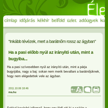
címlap
időjárás
kékhír
belföld
üzlet
adóügyek
külf
"Inkább tévézek, mert a barátnőm rossz az ágyban"
Ha a pasi előbb nyúl az irányító után, mint a
bugyiba...
Ha a pasi szívesebben nyúl az irányító után, mint a párja
bugyijába, nagy a baj: sokan nem merik bevallani a barátnőjüknek,
hogy nem elégedettek vele az ágyban.
2011.10.06 18:46
+
-
ma.hu
Sokkal kevésbé jellemző, hogy egy férfi ejti ki a száján a