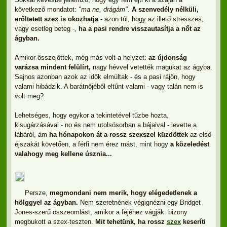
következő mondatot:
"ma ne, drágám"
.
A szenvedély nélküli,
erőltetett szex is okozhatja -
azon túl, hogy az illető stresszes,
vagy esetleg beteg -,
ha a pasi rendre visszautasítja a nőt az
ágyban.
Amikor összejöttek, még más volt a helyzet:
az újdonság
varázsa mindent felülírt,
nagy hévvel vetették magukat az ágyba.
Sajnos azonban azok az idők elmúltak - és a pasi rájön, hogy
valami hibádzik. A barátnőjéből eltűnt valami - vagy talán nem is
volt meg?
Lehetséges, hogy egykor a tekintetével tűzbe hozta,
kisugárzásával - no és nem utolsósorban a bájaival - levette a
lábáról, ám
ha hónapokon át a rossz szexszel küzdöttek
az első
éjszakát követően, a férfi nem érez mást, mint hogy
a közeledést
valahogy meg kellene úsznia...
Persze,
megmondani nem merik, hogy elégedetlenek a
hölggyel az ágyban.
Nem szeretnének végignézni egy Bridget
Jones-szerű összeomlást, amikor a fejéhez vágják: bizony
megbukott a szex-teszten.
Mit tehetünk, ha rossz
szex
keseríti