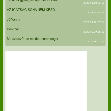
Tanár Úr gyere, mindjárt lesz Lillád!
2022.05.10 21:11
AZ IGAZSÁG SOHA NEM KÉSŐ
2022.05.10 21:07
JólVanna
2022.05.10 20:31
Porvihar
2022.03.29 16:11
Mit szólsz? Ide minden baromságot...
2022.03.29 16:06