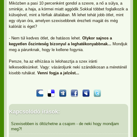
Miközben a pasi 10 percenként gondol a szexre, a nő a súlya, a
sminkje, a haja, a körmei miatt aggódik.Sokkal többet foglalkozik a
külsejével, mint a férfiak általában. Mi lehet tehát jobb ötlet, mint
egy olyan óra, amelyen szexisebbnek érezheti magát és még
kalóriát is éget?
- Nem túl kedves ötlet, de hatásos lehet.
Olykor sajnos a
kegyetlen őszinteség bizonyul a leghatékonyabbnak...
Mondjuk
meg a párunknak, hogy le kellene fogynia.
Persze, ha az elhízása is lelohasztja a szex iránti
lelkesedésünket. Vagy: vásároljunk neki szándékosan a méreténél
kisebb ruhákat.
Venni fogja a jelzést...
Kapcsolódó írások:
Szexisebben is öltözhetne a csajom - de neki hogy mondjam
meg?!