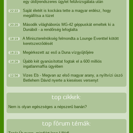
egy útdíjrendszeres ügylet felülvizsgálata után
Saját életét is kockára tette a magyar erdész, hogy
22:22
megállítsa a tüzet
Második világháborús MG-42 géppuskát emeltek ki a
20:20
Dunából - a rendőrség lefoglalta
A Miniszterelnökség felmondta a Lounge Eventtel kötött
18:19
keretszerződését
Megérkezett az eső a Duna vízgyűjtőjére
16:21
Újabb két gyanúsítottat fogtak el a 600 milliós
14:26
ingatlanmaffia ügyében
Vizes Eb - Megvan az első magyar arany, a nyíltvízi úszó
12:56
Betlehem Dávid nyerte a kieséses versenyt
top cikkek:
Nem is olyan egészséges a népszerű banán?
top fórum témák: