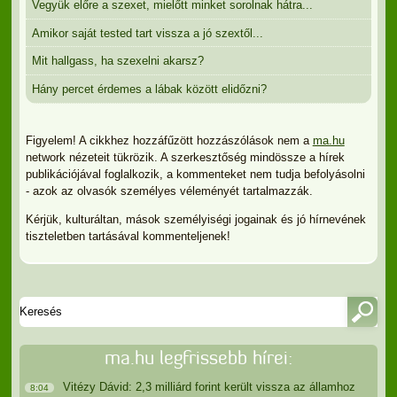
Vegyük előre a szexet, mielőtt minket sorolnak hátra...
Amikor saját tested tart vissza a jó szextől...
Mit hallgass, ha szexelni akarsz?
Hány percet érdemes a lábak között elidőzni?
Figyelem! A cikkhez hozzáfűzött hozzászólások nem a
ma.hu
network nézeteit tükrözik. A szerkesztőség mindössze a hírek
publikációjával foglalkozik, a kommenteket nem tudja befolyásolni
- azok az olvasók személyes véleményét tartalmazzák.
Kérjük, kulturáltan, mások személyiségi jogainak és jó hírnevének
tiszteletben tartásával kommenteljenek!
ma.hu legfrissebb hírei:
Vitézy Dávid: 2,3 milliárd forint került vissza az államhoz
8:04