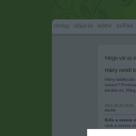
címlap
időjárás
kékhír
belföld
Mégis vár az 
Hány randi k
Hány találkozás 
szexre? Pontosa
kérdés ez, főleg
2011.08.29 19:00
ma.hu
Erős a szexre
ránk a szexre ut
nehéz elhinni, 