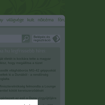
ny
világvége
kult
nőitéma
fórum
Belépés és
regisztráció
a.hu legfrissebb hírei:
át életét is kockára tette a magyar
dész, hogy megállítsa a tüzet
odik világháborús MG-42 géppuskát
eltek ki a Dunából - a rendőrség
foglalta
iniszterelnökség felmondta a Lounge
enttel kötött keretszerződését
érkezett az eső a Duna vízgyűjtőjére