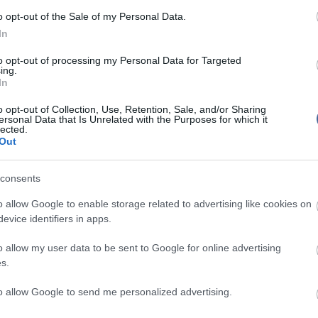
ásik iránt, hogy megtegye azt a bizonyos lépést. Majd
o opt-out of the Sale of my Personal Data.
tapasztalat, hiszen
még az sem biztos, szexuálisan
Mit szólsz
ak-e.
In
s, ha két ember tetszik egymásnak, szükséges,
to opt-out of processing my Personal Data for Targeted
ing.
 is illeszkedjenek, különben aligha ér a dolog
In
jó beszélgetéseken, erős barátságon nem
kapcsolat,
szenvedély
nek is kell lennie!
o opt-out of Collection, Use, Retention, Sale, and/or Sharing
ersonal Data that Is Unrelated with the Purposes for which it
gesnek érezzük kivárni bizonyos számú randit a
lected.
hallgassunk érzéseinkre. Ne később bánjuk meg, hogy
Out
elején eleget.
consents
o allow Google to enable storage related to advertising like cookies on
evice identifiers in apps.
írások:
o allow my user data to be sent to Google for online advertising
s.
z a vibrátor? - Plusz 7 dolog, amit a nők
ek
to allow Google to send me personalized advertising.
cs ilyen írás!