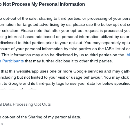
xről van szó.
Úja
14:26
o Not Process My Personal Information
mi
ett tanulmány szerint, melyet a
Love-Sessions
Viz
z emberek jó része a mai világ "nyomása" ellenére is
12:56
to opt-out of the sale, sharing to third parties, or processing of your per
a 
szex
olyasmi, amit nem kell elsietni.
Legtöbben úgy
formation for targeted advertising by us, please use the below opt-out s
ki
l három
találka
után lehet megtenni a lépést, amellyel
r selection. Please note that after your opt-out request is processed y
 felé, hogy szívesen lefeküdnénk vele.
Mag
11:15
eing interest-based ads based on personal information utilized by us or
cs
szerű feladat a
kivárás
,
ha a vonzalom igen erős a
disclosed to third parties prior to your opt-out. You may separately opt-
 és nő között. A kémia komolyan próbára teheti az
losure of your personal information by third parties on the IAB’s list of
 sokszor nehéz tagadni és ignorálni.
. This information may also be disclosed by us to third parties on the
IA
Participants
that may further disclose it to other third parties.
Nem is ol
 that this website/app uses one or more Google services and may gath
 sokan várnak az első
szexuális együttlét
tel, az:
including but not limited to your visit or usage behaviour. You may click 
óban jobban megismerni azt az embert, akivel
 to Google and its third-party tags to use your data for below specifi
 ágyukat,
pontosabban, akivel egy ilyen intim dologba
ogle consent section.
Tanár Úr gy
mes is a szex maga, a legtöbb ember szeret egy
l Data Processing Opt Outs
AZ IGAZ
i,
őszinte kapcsolatot kialakítani azzal, akivel
 nagyobb szerepet játszik a döntésében, mint az,
JólVanna
 a fantáziáját a közelgő szeretkezés.
o opt-out of the Sharing of my personal data.
In
ú
után már érezheti mindkét fél azt a fokú nyitottságot
Porvihar