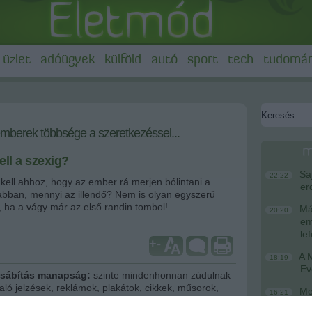
üzlet
adóügyek
külföld
autó
sport
tech
tudomá
emberek többsége a szeretkezéssel...
m
ell a szexig?
Saj
22:22
kell ahhoz, hogy az ember rá merjen bólintani a
er
bban, mennyi az illendő? Nem is olyan egyszerű
, ha a vágy már az első randin tombol!
Más
20:20
em
le
+
-
A M
18:19
Ev
 csábítás manapság:
szinte mindenhonnan zúdulnak
aló jelzések, reklámok, plakátok, cikkek, műsorok,
Meg
16:21
hogy
egyre több és több ember mégis kivár.