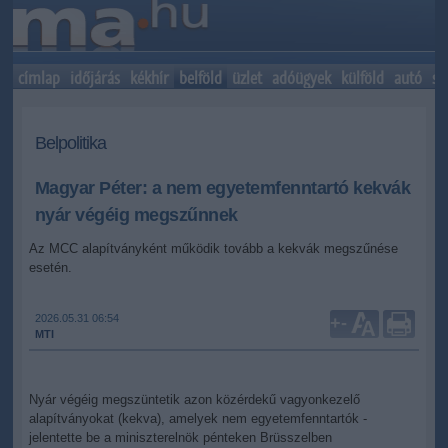
címlap
időjárás
kékhír
belföld
üzlet
adóügyek
külföld
autó
sp
Belpolitika
Magyar Péter: a nem egyetemfenntartó kekvák
nyár végéig megszűnnek
Az MCC alapítványként működik tovább a kekvák megszűnése
esetén.
2026.05.31 06:54
+
-
MTI
Nyár végéig megszüntetik azon közérdekű vagyonkezelő
alapítványokat (kekva), amelyek nem egyetemfenntartók -
jelentette be a miniszterelnök pénteken Brüsszelben