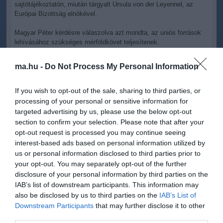
sajtótájékoztatón, miután tárgyalt Ursula von der Leyennel, az
Európai Bizottság elnökével.
Magyar Péter kérdésre válaszolva azt mondta, az uniós források
lehívásához szükséges mérföldkövet teljesítenek.
Elmondta, a kekvák kapcsán az a megállapodásuk, hogy lesz egy
ma.hu -
Do Not Process My Personal Information
átmeneti időszak 2027. augusztus 31-ig az egyetemeket felügyelő
alapítványok kapcsán. Vannak olyan kekvák, amelyekhez
kórházak tartoznak, de az egyetem önmagában is egy olyan
If you wish to opt-out of the sale, sharing to third parties, or
intézmény, amelynél kell idő arra, hogy a tulajdonosi, működési
processing of your personal or sensitive information for
struktúra átalakuljon - magyarázta.
targeted advertising by us, please use the below opt-out
section to confirm your selection. Please note that after your
A kormányfő közölte, azon kekvákat, amelyekhez nem tartoznak
opt-out request is processed you may continue seeing
egyetemek, augusztus 31-ig megszüntetik, köztük az MCC-t is.
interest-based ads based on personal information utilized by
Ezen kekvák közfeladatait át fogja venni az állam, vagy az új
us or personal information disclosed to third parties prior to
tulajdonos - tette hozzá.
your opt-out. You may separately opt-out of the further
disclosure of your personal information by third parties on the
IAB’s list of downstream participants. This information may
also be disclosed by us to third parties on the
IAB’s List of
Downstream Participants
that may further disclose it to other
Figyelem! A cikkhez hozzáfűzött hozzászólások nem a
ma.hu
network nézeteit
tükrözik. A szerkesztőség mindössze a hírek publikációjával foglalkozik, a
third parties.
kommenteket nem tudja befolyásolni - azok az olvasók személyes véleményét