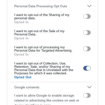
tartalmazzák.
Please note that this website/app uses one or more Google
Personal Data Processing Opt Outs
Kérjük, kulturáltan, mások személyiségi jogainak és jó hírnevének tiszteletben
services and may gather and store information including but
tartásával kommenteljenek!
not limited to your visit or usage behaviour. You may click to
I want to opt-out of the Sharing of my
personal data.
grant or deny consent to Google and its third-party tags to
Opted In
use your data for below specified purposes in below Google
consent section.
I want to opt-out of the Sale of my
Personal Data.
Opted In
ma.hu legfrissebb hírei:
I want to opt-out of processing my
Personal Data for Targeted Advertising.
Szomjazó gólyának adott inni egy férfi Tiszakécskénél -
14:02
Opted In
megható pillanatot rögzített a kamera
Megható felvétel: elpusztult borját vitte magával egy
12:56
I want to opt-out of Collection, Use,
delfinanya
Retention, Sale, and/or Sharing of my
Personal Data that Is Unrelated with the
Purposes for which it was collected.
Halálos fenyegetés miatt lemondta erdélyi koncertjét Majka
10:53
Opted Out
Pórázra kötve hagytak egy kutyát egy híd alatt Miskolcon
8:46
Google consents
Védelmi Munkacsoport: hosszabb hőségriasztás, stabil
6:40
energiaellátás
I want to allow Google to enable storage
Vizet vinnének a szomjazó vadaknak: önkéntes
6:22
related to advertising like cookies on web or
összefogást szerveznek a túrázók