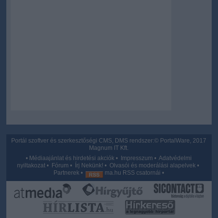
Portál szoftver és szerkesztőségi CMS, DMS rendszer:© PortalWare, 2017
Magnum IT Kft.
•
Médiaajánlat és hirdetési akciók
•
Impresszum
•
Adatvédelmi
nyiltakozat
•
Fórum
•
Írj Nekünk!
•
Olvasói és moderálási alapelvek
•
Partnerek
•
ma.hu RSS csatornái
•