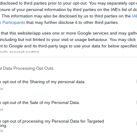
Szo
14:02
disclosed to third parties prior to your opt-out. You may separately opt-
gnak", ha úgy tetszik a költségvetés meghamisítása.
Ti
yzetet, sajnos" - jegyezte meg.
losure of your personal information by third parties on the IAB’s list of
rö
. This information may also be disclosed by us to third parties on the
IA
y 20 évvel később pontosan azt csinálta, amit a
Participants
that may further disclose it to other third parties.
Meg
12:56
ny csinált 2006-ban, amit az őszödi beszéd révén
ma
gyar nyilvánosság, hogy azért, hogy a hiány
 that this website/app uses one or more Google services and may gath
n és a választási kampányban az ebből eredő politikai
including but not limited to your visit or usage behaviour. You may click 
rüljék, ezért egyszerűen olyan tételeket, amik
 to Google and its third-party tags to use your data for below specifi
étan leigazolt teljesítésigazolás és számla van,
ogle consent section.
etikáztak a költségvetésből - mondta.
Nem is ol
iváncsai akkumulátorgyárnál, Mészáros Lőrincék
l Data Processing Opt Outs
ánál a teljesítésigazolást már év elején aláírták, a
ok óta lejárt, "és most is le van járva, már
veleket kapunk a vállalkozótól, hogy a számla milyen
o opt-out of the Sharing of my personal data.
Tanár Úr gy
izetve, és még sincs benne az állami költségvetésben,
In
gy ez egy befejezés előtt álló beruházás volt".
AZ IGAZ
o opt-out of the Sale of my Personal Data.
ugyanez a helyzet a Budapest-Belgrád idei számláinál
i a "legdurvább, az az autópálya-koncesszió kérdése".
JólVanna
In
utópálya-koncesszor havi rendelkezésre állási díjat
anszírozva az autópályák működtetése és fejlesztése.
to opt-out of processing my Personal Data for Targeted
Porvihar
35 évre szól.
ing.
In
Mit szólsz
k vizsgálni, de addig, ameddig nincs módosítva, vagy