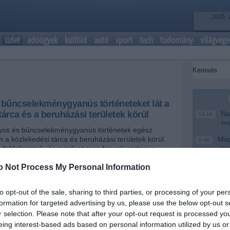
2026. 
üzlet
adóügyek
külföld
autó
sport
tech
tudomány
világvége
 bűncselekménygyanús történeteket lát a
tárca és a beruházási területek körül
Nag
12:16
me
yos és bűncselekménygyanús történetek egész
 a közlekedési tárca és beruházási területek körül.
Magy
6:48
n feldolgozzuk, és mindent meg fogunk osztani a
te
.
Ke
o Not Process My Personal Information
20:46
Más
18:37
+
-
mo
to opt-out of the sale, sharing to third parties, or processing of your per
formation for targeted advertising by us, please use the below opt-out s
A T
 beruházási miniszter, Vitézy Dávid arról is beszélt,
16:12
r selection. Please note that after your opt-out request is processed y
ke
 Állami Számvevőszék minden tételben
eing interest-based ads based on personal information utilized by us or
hogy itt egy szándékos "költségvetési elmaszkolása