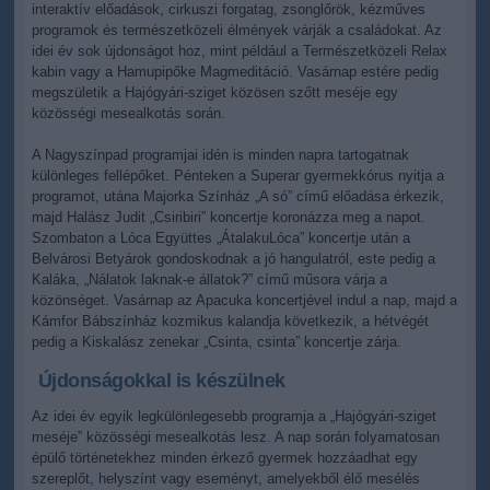
interaktív előadások, cirkuszi forgatag, zsonglőrök, kézműves
programok és természetközeli élmények várják a családokat. Az
idei év sok újdonságot hoz, mint például a Természetközeli Relax
kabin vagy a Hamupipőke Magmeditáció. Vasárnap estére pedig
megszületik a Hajógyári-sziget közösen szőtt meséje egy
közösségi mesealkotás során.
A Nagyszínpad programjai idén is minden napra tartogatnak
különleges fellépőket. Pénteken a Superar gyermekkórus nyitja a
programot, utána Majorka Színház „A só” című előadása érkezik,
majd Halász Judit „Csiribiri” koncertje koronázza meg a napot.
Szombaton a Lóca Együttes „ÁtalakuLóca” koncertje után a
Belvárosi Betyárok gondoskodnak a jó hangulatról, este pedig a
Kaláka, „Nálatok laknak-e állatok?” című műsora várja a
közönséget. Vasárnap az Apacuka koncertjével indul a nap, majd a
Kámfor Bábszínház kozmikus kalandja következik, a hétvégét
pedig a Kiskalász zenekar „Csinta, csinta” koncertje zárja.
Újdonságokkal is készülnek
Az idei év egyik legkülönlegesebb programja a „Hajógyári-sziget
meséje” közösségi mesealkotás lesz. A nap során folyamatosan
épülő történetekhez minden érkező gyermek hozzáadhat egy
szereplőt, helyszínt vagy eseményt, amelyekből élő mesélés