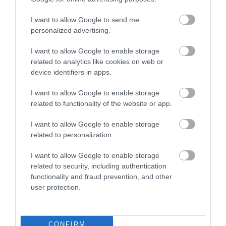
I want to allow Google to send me
personalized advertising.
Figyelem! A cikkhez hozzáfűzött hozzászólások nem a
ma.hu
network nézeteit
I want to allow Google to enable storage
tükrözik. A szerkesztőség mindössze a hírek publikációjával foglalkozik, a
kommenteket nem tudja befolyásolni - azok az olvasók személyes véleményét
related to analytics like cookies on web or
tartalmazzák.
device identifiers in apps.
Kérjük, kulturáltan, mások személyiségi jogainak és jó hírnevének tiszteletben
tartásával kommenteljenek!
I want to allow Google to enable storage
related to functionality of the website or app.
I want to allow Google to enable storage
related to personalization.
ma.hu legfrissebb hírei:
I want to allow Google to enable storage
related to security, including authentication
Nagy erőkkel keresik a szomjazó gólyát megmentő
12:16
functionality and fraud prevention, and other
Árpádot
user protection.
Magyar Péter: átfogó energiafejlesztési tervet fogadott el a
6:48
kormány
Kenyában bezzeg minden zöldebb
20:46
CONFIRM