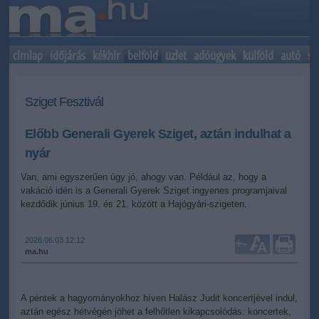
címlap
időjárás
kékhír
belföld
üzlet
adóügyek
külföld
autó
sp
Sziget Fesztivál
Előbb Generali Gyerek Sziget, aztán indulhat a
nyár
Van, ami egyszerűen úgy jó, ahogy van. Például az, hogy a
vakáció idén is a Generali Gyerek Sziget ingyenes programjaival
kezdődik június 19. és 21. között a Hajógyári-szigeten.
2026.06.03 12:12
+
-
ma.hu
A péntek a hagyományokhoz híven Halász Judit koncertjével indul,
aztán egész hétvégén jöhet a felhőtlen kikapcsolódás: koncertek,