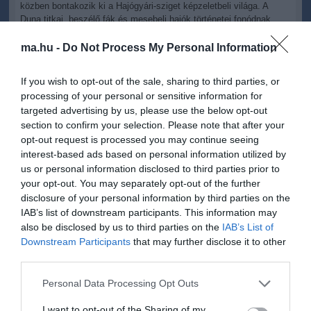
közben bontakozik ki a Hajógyári-sziget képzeletbeli világa. A
Duna titkai, beszélő fák és mesebeli hajók történetei fonódnak
össze a gyerekek fantáziájából megszülető közös mesében.
ma.hu -
Do Not Process My Personal Information
Új élményekkel vár a Gyerek Paradicsom is, ahol idén az élő
környezet és a természet kerül a középpontba. A Természetközeli
If you wish to opt-out of the sale, sharing to third parties, or
Relax Kabin minden érzékszervre ható élményt kínál hangokkal,
processing of your personal or sensitive information for
illatokkal, érintésekkel és színekkel, míg a Titkos Kert workshopon
targeted advertising by us, please use the below opt-out
saját kis növénykert készülhet palántázással és ültetéssel.
section to confirm your selection. Please note that after your
A Néprajzi Múzeum helyszíne az idei évben még nagyobb területen
opt-out request is processed you may continue seeing
várja az érdeklődőket, a Babajátszó környékén pedig új
interest-based ads based on personal information utilized by
fejlesztéssel foglalkozó szervezetek és alapítványok mutatkoznak
us or personal information disclosed to third parties prior to
be. A Platán Babaszínpadon mondókák, mesék és hordozós
your opt-out. You may separately opt-out of the further
táncprogramok várják a legkisebbeket és szüleiket.
disclosure of your personal information by third parties on the
IAB’s list of downstream participants. This information may
Karamella Cirkuszvilág és Kukutyin is
also be disclosed by us to third parties on the
IAB’s List of
visszatér
Downstream Participants
that may further disclose it to other
third parties.
A Karamella Cirkuszvilág sátraiban idén is egyszerre lehet aktívan
bekapcsolódni és csak ámulva figyelni a cirkusz varázsát. A
Please note that this website/app uses one or more Google
Personal Data Processing Opt Outs
zsonglőrködés, artista játékok és bohóctréfák mellett sok gyerek itt
services and may gather and store information including but
találkozik először a cirkusz világával, és talán innen indul majd a
not limited to your visit or usage behaviour. You may click to
I want to opt-out of the Sharing of my
jövő artistáinak története is.