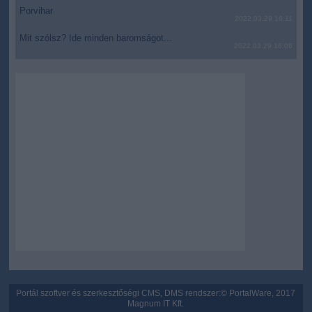
Porvihar
2022.03.29 16:11
Mit szólsz? Ide minden baromságot...
2022.03.29 16:06
Portál szoftver és szerkesztőségi CMS, DMS rendszer:© PortalWare, 2017
Magnum IT Kft.