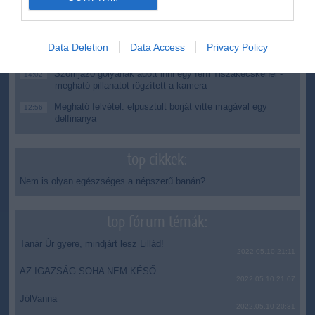
Második világháborús német katonai motorkerékpár
18:37
bukkant elő a Dunából
A Tisza-frakció kezdeményezte, hogy jövő kedden legyen
16:12
Data Deletion
Data Access
Privacy Policy
az államfőválasztás
Szomjazó gólyának adott inni egy férfi Tiszakécskénél -
14:02
megható pillanatot rögzített a kamera
Megható felvétel: elpusztult borját vitte magával egy
12:56
delfinanya
top cikkek:
Nem is olyan egészséges a népszerű banán?
top fórum témák:
Tanár Úr gyere, mindjárt lesz Lillád!
2022.05.10 21:11
AZ IGAZSÁG SOHA NEM KÉSŐ
2022.05.10 21:07
JólVanna
2022.05.10 20:31