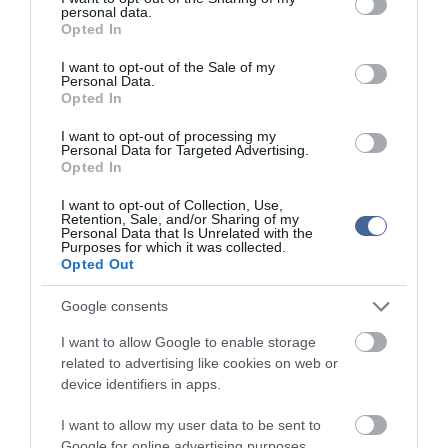
personal data.
grant or deny consent to Google and its third-party tags to
Opted In
A Karzat Színház utazó játékfaluja, a Kukutyin ismét életre kelti a
use your data for below specified purposes in below Google
régi mesterségeket. A gyerekek és a családok közösen
consent section.
I want to opt-out of the Sale of my
segíthetnek rendet rakni a cégtáblák és cégérek között, miközben
Personal Data.
a hátsó udvarokban veteményesek, gyümölcsfák és ügyességi
Opted In
feladatok várják őket.
I want to opt-out of processing my
Personal Data for Targeted Advertising.
A népszerű programok természetesen idén sem maradnak el: lesz
Opted In
állatsimogató, Kerek Perec Gasztronómiai Játszótér, óriás
ugrálóvár, Bagjump, rekeszmászás, társasjáték helyszín,
I want to opt-out of Collection, Use,
Cserkésztábor, Trillamanók, Kezes-lábas Játszóház, valamint
Retention, Sale, and/or Sharing of my
Generali Akadálypálya és szűrőbusz is.
Personal Data that Is Unrelated with the
Purposes for which it was collected.
Kézművesség egész hétvégén
Opted Out
A Kézműves Palotában egész hétvégén kreatív foglalkozások
Google consents
várják az alkotni vágyókat. Készülnek majd állatos, hercegnős és
szuperhősös álarcok, virágkoszorúk, papírkoronák, szuperhős
I want to allow Google to enable storage
figurák, repkedő lepkék, saját rajzos legyezők és gyöngyfák is.
related to advertising like cookies on web or
device identifiers in apps.
Három nap játék, mese, alkotás és közös élmények a Hajógyári-
szigeten, ahol idén is az ingyenes Gyerek Szigettel kezdődik a
I want to allow my user data to be sent to
nyár:
www.gyereksziget.hu
Google for online advertising purposes.