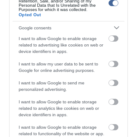
Retention, Sale, and/or Sharing of my
kommenteket nem tudja befolyásolni - azok az olvasók személyes véleményét
Personal Data that Is Unrelated with the
tartalmazzák.
Purposes for which it was collected.
Opted Out
Kérjük, kulturáltan, mások személyiségi jogainak és jó hírnevének tiszteletben
tartásával kommenteljenek!
Google consents
I want to allow Google to enable storage
related to advertising like cookies on web or
device identifiers in apps.
ma.hu legfrissebb hírei:
I want to allow my user data to be sent to
Google for online advertising purposes.
Nagy erőkkel keresik a szomjazó gólyát megmentő
12:16
Árpádot
I want to allow Google to send me
Magyar Péter: átfogó energiafejlesztési tervet fogadott el a
6:48
personalized advertising.
kormány
Kenyában bezzeg minden zöldebb
20:46
I want to allow Google to enable storage
related to analytics like cookies on web or
Második világháborús német katonai motorkerékpár
18:37
bukkant elő a Dunából
device identifiers in apps.
A Tisza-frakció kezdeményezte, hogy jövő kedden legyen
16:12
I want to allow Google to enable storage
az államfőválasztás
related to functionality of the website or app.