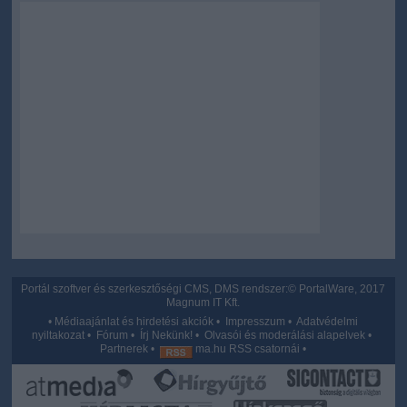
Portál szoftver és szerkesztőségi CMS, DMS rendszer:© PortalWare, 2017
Magnum IT Kft.
•
Médiaajánlat és hirdetési akciók
•
Impresszum
•
Adatvédelmi
nyiltakozat
•
Fórum
•
Írj Nekünk!
•
Olvasói és moderálási alapelvek
•
Partnerek
•
ma.hu RSS csatornái
•