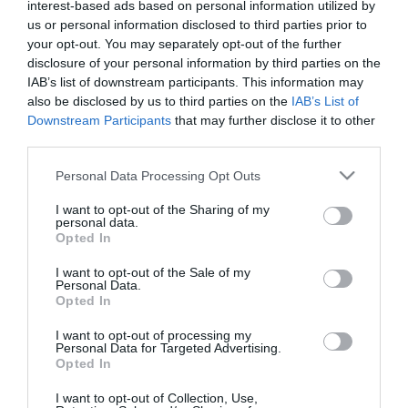
interest-based ads based on personal information utilized by
vonatkozó közterület-használati engedély.
us or personal information disclosed to third parties prior to
A szervezők eddigi bejelentése szerint az idei Sziget fesztiválon
your opt-out. You may separately opt-out of the further
koncertet ad mások mellett a Blur, a Die Ärzte, a Seeed, Azealia
disclosure of your personal information by third parties on the
Banks, Nicky Romero, a Parov Stelar Band és a Hadouken is.
IAB’s list of downstream participants. This information may
also be disclosed by us to third parties on the
IAB’s List of
Downstream Participants
that may further disclose it to other
third parties.
Please note that this website/app uses one or more Google
Personal Data Processing Opt Outs
services and may gather and store information including but
Kapcsolódó írások:
not limited to your visit or usage behaviour. You may click to
I want to opt-out of the Sharing of my
personal data.
Elfogadták a költségvetés főszámait
grant or deny consent to Google and its third-party tags to
Opted In
use your data for below specified purposes in below Google
A költségvetésről döntenek a képviselők
consent section.
I want to opt-out of the Sale of my
Personal Data.
Vizsgálja a főváros a Veres Pálné Gimnázium ingatlanjának
Opted In
helyzetét
Tarlós megállapodhat az adósság konszolidációjáról
I want to opt-out of processing my
Personal Data for Targeted Advertising.
Opted In
Figyelem! A cikkhez hozzáfűzött hozzászólások nem a
ma.hu
network nézeteit
I want to opt-out of Collection, Use,
tükrözik. A szerkesztőség mindössze a hírek publikációjával foglalkozik, a