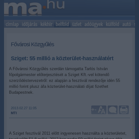
címlap
időjárás
kékhír
belföld
üzlet
adóügyek
külföld
autó
sp
Fővárosi Közgyűlés
Sziget: 55 millió a közterület-használatért
A Fővárosi Közgyűlés szerdán támogatta Tarlós István
főpolgármester előterjesztését a Sziget Kft.-vel kötendő
szerződéstervezetről: ez alapján a fesztivál rendezője idén 55
millió forint plusz áfa közterület-használati díjat fizethet
Budapestnek.
2013.02.27 11:05
+
-
MTI
A Sziget fesztivál 2011 előtt ingyenesen használta a közterületet,