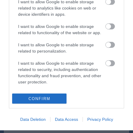
I want to allow Google to enable storage
related to analytics like cookies on web or
device identifiers in apps.
I want to allow Google to enable storage
ma.hu legfrissebb hírei:
related to functionality of the website or app.
Vitézy Dávid: 2,3 milliárd forint került vissza az államhoz
8:04
egy útdíjrendszeres ügylet felülvizsgálata után
I want to allow Google to enable storage
related to personalization.
Saját életét is kockára tette a magyar erdész, hogy
22:22
megállítsa a tüzet
I want to allow Google to enable storage
Második világháborús MG-42 géppuskát emeltek ki a
20:20
related to security, including authentication
Dunából - a rendőrség lefoglalta
functionality and fraud prevention, and other
A Miniszterelnökség felmondta a Lounge Eventtel kötött
18:19
user protection.
keretszerződését
Megérkezett az eső a Duna vízgyűjtőjére
16:21
CONFIRM
Újabb két gyanúsítottat fogtak el a 600 milliós
14:26
ingatlanmaffia ügyében
Vizes Eb - Megvan az első magyar arany, a nyíltvízi úszó
12:56
Data Deletion
Data Access
Privacy Policy
Betlehem Dávid nyerte a kieséses versenyt