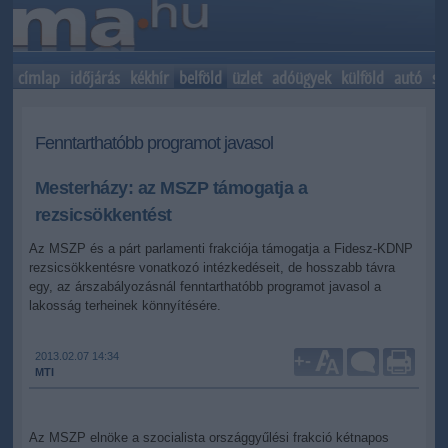
címlap
időjárás
kékhír
belföld
üzlet
adóügyek
külföld
autó
sp
Fenntarthatóbb programot javasol
Mesterházy: az MSZP támogatja a
rezsicsökkentést
Az MSZP és a párt parlamenti frakciója támogatja a Fidesz-KDNP
rezsicsökkentésre vonatkozó intézkedéseit, de hosszabb távra
egy, az árszabályozásnál fenntarthatóbb programot javasol a
lakosság terheinek könnyítésére.
2013.02.07 14:34
+
-
MTI
Az MSZP elnöke a szocialista országgyűlési frakció kétnapos