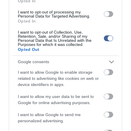
Opted In
I want to opt-out of processing my
Personal Data for Targeted Advertising.
Opted In
Kapcsolódó írások:
I want to opt-out of Collection, Use,
Rogán: júliusban lesz újabb rezsicsökkentés
Retention, Sale, and/or Sharing of my
Personal Data that Is Unrelated with the
Kósa: a rezsicsökkentés mikéntjéről zajlik éles vita
Purposes for which it was collected.
Opted Out
Kompenzációt kérnek a rezsicsökkentés miatt
A rezsicsökkentés az évszázad átverése?
Google consents
Több mint 1400 hívás érkezett a rezsicsökkentéssel
I want to allow Google to enable storage
kapcsolatban
related to advertising like cookies on web or
device identifiers in apps.
Figyelem! A cikkhez hozzáfűzött hozzászólások nem a
ma.hu
network nézeteit
I want to allow my user data to be sent to
tükrözik. A szerkesztőség mindössze a hírek publikációjával foglalkozik, a
Google for online advertising purposes.
kommenteket nem tudja befolyásolni - azok az olvasók személyes véleményét
tartalmazzák.
I want to allow Google to send me
Kérjük, kulturáltan, mások személyiségi jogainak és jó hírnevének tiszteletben
personalized advertising.
tartásával kommenteljenek!