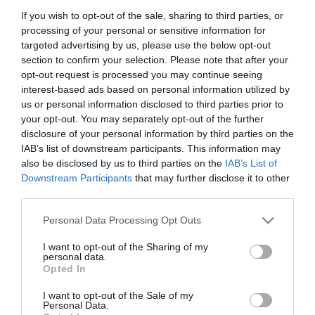
Mesterházy Attila elmondta, hogy az MSZP egy hónapon belül
If you wish to opt-out of the sale, sharing to third parties, or
előterjeszti a fogyasztói és a szolgáltatói szektort is érintő
processing of your personal or sensitive information for
rezsicsökkentésre vonatkozó javaslatait. A fogyasztói területen
targeted advertising by us, please use the below opt-out
szorgalmazni fogják az épületek hőszigetelését, a nyílászárók
section to confirm your selection. Please note that after your
cseréjét, az egyedi fűtésmérők beszerelését, a hőtermelő
opt-out request is processed you may continue seeing
berendezések korszerűsítését, a hagyományos izzók
interest-based ads based on personal information utilized by
energiatakarékossá cserélését. A szolgáltatók tekintetében több
us or personal information disclosed to third parties prior to
megújuló energiát hasznosító erőművet és a meglévő rendszerek,
hálózatok fejlesztését kívánják.
your opt-out. You may separately opt-out of the further
disclosure of your personal information by third parties on the
Számításaik szerint ezzel hosszú távon akár 40-60 százalékos
IAB’s list of downstream participants. This information may
költségmegtakarítást is el lehetne elérni, a kivitelezések pedig az
also be disclosed by us to third parties on the
IAB’s List of
alapanyaggyártóknak, a hazai kis- és középvállalkozásoknak
Downstream Participants
that may further disclose it to other
adnának munkát, növelnék a termelést, javítanák a foglalkoztatást.
third parties.
"A program célcsoportja mindenki, a költségeket a szén-dioxid-
Please note that this website/app uses one or more Google
Personal Data Processing Opt Outs
kvóták értékesítéséből befolyt pénzből, európai uniós forrásokból
services and may gather and store information including but
és kedvezményes hitelkonstrukciókból lehetne fedezni. A program
not limited to your visit or usage behaviour. You may click to
I want to opt-out of the Sharing of my
az állam és a fogyasztó partnerségén alapulna, az
personal data.
grant or deny consent to Google and its third-party tags to
önkormányzatoknak nem kellene forrással beszállniuk" - mondta
Opted In
use your data for below specified purposes in below Google
Mesterházy Attila.
consent section.
I want to opt-out of the Sale of my
Personal Data.