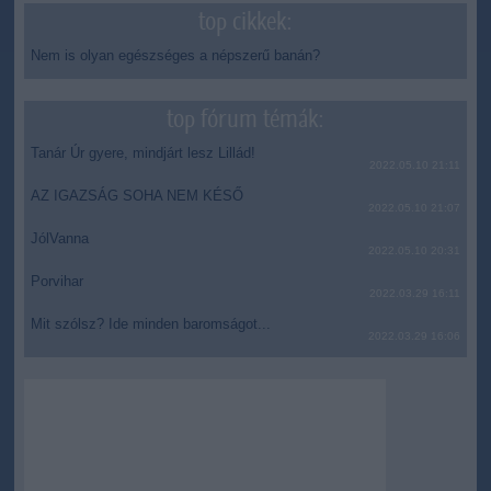
top cikkek:
Nem is olyan egészséges a népszerű banán?
top fórum témák:
Tanár Úr gyere, mindjárt lesz Lillád!
2022.05.10 21:11
AZ IGAZSÁG SOHA NEM KÉSŐ
2022.05.10 21:07
JólVanna
2022.05.10 20:31
Porvihar
2022.03.29 16:11
Mit szólsz? Ide minden baromságot...
2022.03.29 16:06