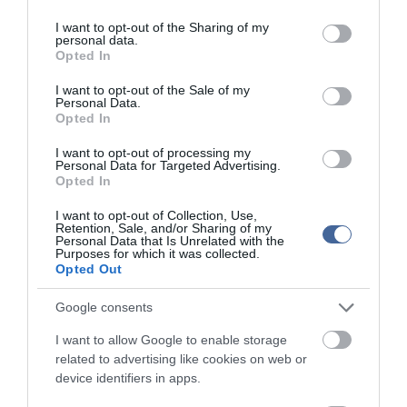
services and may gather and store information including but
A romák elleni támadások ügyében Kiss Árpádot és a testvérét,
not limited to your visit or usage behaviour. You may click to
I want to opt-out of the Sharing of my
Kiss Istvánt, valamint Pető Zsoltot és Csontos Istvánt előre
personal data.
grant or deny consent to Google and its third-party tags to
kitervelten, aljas indokból, több emberen, részben sok ember életét
Opted In
use your data for below specified purposes in below Google
veszélyeztetve, részben 14. életévét betöltött személy ellen
consent section.
elkövetett emberölés bűntettével és más bűncselekményekkel
I want to opt-out of the Sale of my
Personal Data.
vádolják.
Opted In
A per tárgyalása jövő szerdán újabb tanúk meghallgatásával
I want to opt-out of processing my
folytatódik.
Personal Data for Targeted Advertising.
Opted In
I want to opt-out of Collection, Use,
Retention, Sale, and/or Sharing of my
Personal Data that Is Unrelated with the
Purposes for which it was collected.
Kapcsolódó írások:
Opted Out
Romagyilkosságok - Tanúkat hallgattak meg a fegyverek
Google consents
megtalálásáról
I want to allow Google to enable storage
Csak a szél: a romagyilkosságok Berlinbe mentek
related to advertising like cookies on web or
device identifiers in apps.
Romagyilkosságok - Rosszul lett az elsőrendű vádlott