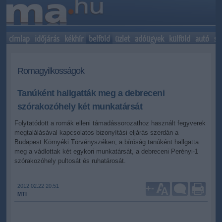
címlap
időjárás
kékhír
belföld
üzlet
adóügyek
külföld
autó
sp
Romagyilkosságok
Tanúként hallgatták meg a debreceni
szórakozóhely két munkatársát
Folytatódott a romák elleni támadássorozathoz használt fegyverek
megtalálásával kapcsolatos bizonyítási eljárás szerdán a
Budapest Környéki Törvényszéken; a bíróság tanúként hallgatta
meg a vádlottak két egykori munkatársát, a debreceni Perényi-1
szórakozóhely pultosát és ruhatárosát.
2012.02.22 20:51
+
-
MTI