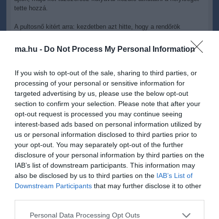
tette hozzá.
A pultosnő kitért arra: kezdetben azt hitte, hogy a rendőrök
kábítószert kerestek, mert nem kapott felvilágosítást az
intézkedésről. Később egy újabb civil ruhás rendőr tájékoztatta
ma.hu -
Do Not Process My Personal Information
arról, hogy fegyvereket keresnek, őt pedig hatósági tanúként arra
kérték, írja alá a lefoglalt ruhadarabok, ragasztószalag, spirálfüzet,
If you wish to opt-out of the sale, sharing to third parties, or
dugóhúzó és egyéb tárgyak lefoglalásáról szóló jegyzőkönyvet.
(Ezeket a tárgyakat a vádhatóság az egyes cselekményekhez,
processing of your personal or sensitive information for
valamint a besenyszögi vadász kirablásához, illetve a vádlottak
targeted advertising by us, please use the below opt-out
alibijéhez bizonyítékként nyújtotta be a bíróságon.)
section to confirm your selection. Please note that after your
opt-out request is processed you may continue seeing
A tanú vallomásában azt mondta, hogy nyitva tartáskor, minden
interest-based ads based on personal information utilized by
nap ott volt a munkahelyén, de csak akkor látta a fegyvereket,
us or personal information disclosed to third parties prior to
amikor a rendőrök bepakolták azokat a járműveikbe. Akkor is csak
azért - tette hozzá -, mert kérte a rendőröket, hadd nézze meg
your opt-out. You may separately opt-out of the further
azokat, mert nem hitte el, hogy a bárban ilyen tárgyak lettek volna
disclosure of your personal information by third parties on the
elrejtve.
IAB’s list of downstream participants. This information may
also be disclosed by us to third parties on the
IAB’s List of
Férje, aki ruhatárosként dolgozott, a vádlottakkal való személyes
Downstream Participants
that may further disclose it to other
kapcsolatukról beszélt, illetve arról, hogy hogyan vélekedtek
third parties.
munkatársai a romákról. A bíróság a tanú meghallgatását nem
tudta befejezni, ezért azt elnapolta.
Please note that this website/app uses one or more Google
Personal Data Processing Opt Outs