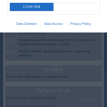
kormány
CONFIRM
Kenyában bezzeg minden zöldebb
20:46
Második világháborús német katonai motorkerékpár
18:37
bukkant elő a Dunából
Data Deletion
Data Access
Privacy Policy
A Tisza-frakció kezdeményezte, hogy jövő kedden legyen
16:12
az államfőválasztás
Szomjazó gólyának adott inni egy férfi Tiszakécskénél -
14:02
megható pillanatot rögzített a kamera
Megható felvétel: elpusztult borját vitte magával egy
12:56
delfinanya
top cikkek:
Nem is olyan egészséges a népszerű banán?
top fórum témák:
Tanár Úr gyere, mindjárt lesz Lillád!
2022.05.10 21:11