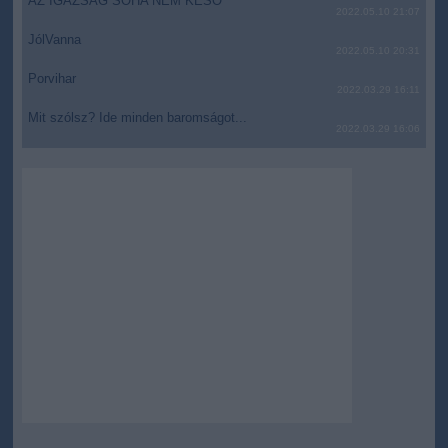
AZ IGAZSÁG SOHA NEM KÉSŐ
2022.05.10 21:07
JólVanna
2022.05.10 20:31
Porvihar
2022.03.29 16:11
Mit szólsz? Ide minden baromságot...
2022.03.29 16:06