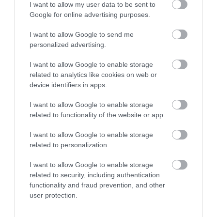
Szerdán megint a bíróságra viszik a romagyilkosságokat
I want to allow my user data to be sent to
Google for online advertising purposes.
A romagyilkosságok inspirálták - Fliegauf rámegy az Arany
Medvére
I want to allow Google to send me
Romagyilkosságok - Februárig csend lesz a bíróságon
personalized advertising.
I want to allow Google to enable storage
Figyelem! A cikkhez hozzáfűzött hozzászólások nem a
ma.hu
network nézeteit
related to analytics like cookies on web or
tükrözik. A szerkesztőség mindössze a hírek publikációjával foglalkozik, a
device identifiers in apps.
kommenteket nem tudja befolyásolni - azok az olvasók személyes véleményét
tartalmazzák.
I want to allow Google to enable storage
Kérjük, kulturáltan, mások személyiségi jogainak és jó hírnevének tiszteletben
tartásával kommenteljenek!
related to functionality of the website or app.
I want to allow Google to enable storage
related to personalization.
I want to allow Google to enable storage
ma.hu legfrissebb hírei:
related to security, including authentication
functionality and fraud prevention, and other
Nagy erőkkel keresik a szomjazó gólyát megmentő
12:16
user protection.
Árpádot
Magyar Péter: átfogó energiafejlesztési tervet fogadott el a
6:48