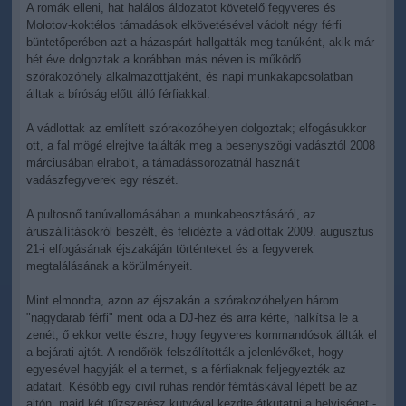
A romák elleni, hat halálos áldozatot követelő fegyveres és
Molotov-koktélos támadások elkövetésével vádolt négy férfi
büntetőperében azt a házaspárt hallgatták meg tanúként, akik már
hét éve dolgoztak a korábban más néven is működő
szórakozóhely alkalmazottjaként, és napi munkakapcsolatban
álltak a bíróság előtt álló férfiakkal.
A vádlottak az említett szórakozóhelyen dolgoztak; elfogásukkor
ott, a fal mögé elrejtve találták meg a besenyszögi vadásztól 2008
márciusában elrabolt, a támadássorozatnál használt
vadászfegyverek egy részét.
A pultosnő tanúvallomásában a munkabeosztásáról, az
áruszállításokról beszélt, és felidézte a vádlottak 2009. augusztus
21-i elfogásának éjszakáján történteket és a fegyverek
megtalálásának a körülményeit.
Mint elmondta, azon az éjszakán a szórakozóhelyen három
"nagydarab férfi" ment oda a DJ-hez és arra kérte, halkítsa le a
zenét; ő ekkor vette észre, hogy fegyveres kommandósok állták el
a bejárati ajtót. A rendőrök felszólították a jelenlévőket, hogy
egyesével hagyják el a termet, s a férfiaknak feljegyezték az
adatait. Később egy civil ruhás rendőr fémtáskával lépett be az
ajtón, majd két tűzszerész kutyával kezdte átkutatni a helyiséget -