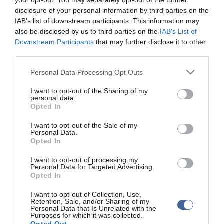
your opt-out. You may separately opt-out of the further
disclosure of your personal information by third parties on the
IAB’s list of downstream participants. This information may
Kapcsolódó írások:
also be disclosed by us to third parties on the
IAB’s List of
Downstream Participants
that may further disclose it to other
Havas Szófia: a Fidesz beismerte, hogy tönkretette az
third parties.
egészségügyet
Please note that this website/app uses one or more Google
Personal Data Processing Opt Outs
Esztergom forrong - hiába húzták hajnalig a költségvetési vitát
services and may gather and store information including but
Fidesz: távoznia kell tisztségéből a szoci polgármesternek
not limited to your visit or usage behaviour. You may click to
I want to opt-out of the Sharing of my
personal data.
grant or deny consent to Google and its third-party tags to
Gyöngyöspata: a Fidesz nem akar újabb bizottságot
Opted In
use your data for below specified purposes in below Google
Megszelídíti az ATV-t a Fidesz?
consent section.
I want to opt-out of the Sale of my
Personal Data.
Opted In
Figyelem! A cikkhez hozzáfűzött hozzászólások nem a
ma.hu
network nézeteit
I want to opt-out of processing my
tükrözik. A szerkesztőség mindössze a hírek publikációjával foglalkozik, a
Personal Data for Targeted Advertising.
kommenteket nem tudja befolyásolni - azok az olvasók személyes véleményét
Opted In
tartalmazzák.
Kérjük, kulturáltan, mások személyiségi jogainak és jó hírnevének tiszteletben
I want to opt-out of Collection, Use,
tartásával kommenteljenek!
Retention, Sale, and/or Sharing of my
Personal Data that Is Unrelated with the
Purposes for which it was collected.