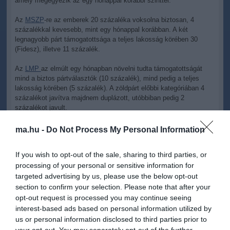
amely megegyezik az egy hónappal korábbi szinttel.
Az
MSZP
-re az emberek 20 százaléka voksolna biztosan, 4
százalékkal kevesebb, mint egy hónappal korábban. A két
legnagyobb párt támogatottsága a teljes lakosság körében 30
(Fidesz), illetve 11 százalék.
Az
LMP
az elmúlt egy hónapban növelni tudta támogatottságát
mind a biztos pártválasztók (10 százalék), mind pedig a teljes
lakosság körében (5 százalék). A zöldpárt előbbi kategóriában 4
százalékot javítva majdnem duplázott, utóbbiban pedig 2
százalékot javult.
Nem változott jelentős mértékben a Tárki szerint a
Jobbik
ma.hu -
Do Not Process My Personal Information
támogatottsága az elmúlt egy hónapban, a teljes lakosság körében
1 százalékot javítva 9 százalékon, a biztos pártválasztók között
If you wish to opt-out of the sale, sharing to third parties, or
pedig 1 százalékot rontva 15 százalékra módosult.
processing of your personal or sensitive information for
A Tárki a kutatást ezer fő megkérdezésével végezte el, amely a 18
targeted advertising by us, please use the below opt-out
éves és idősebb lakosságot életkor, nem, iskolai végzettség és
section to confirm your selection. Please note that after your
lakóhely szerint reprezentálja.
opt-out request is processed you may continue seeing
interest-based ads based on personal information utilized by
us or personal information disclosed to third parties prior to