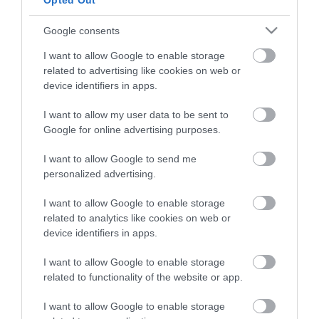
Opted Out
Google consents
ma.hu legfrissebb hírei:
I want to allow Google to enable storage
related to advertising like cookies on web or
Saját életét is kockára tette a magyar erdész, hogy
22:22
device identifiers in apps.
megállítsa a tüzet
Második világháborús MG-42 géppuskát emeltek ki a
I want to allow my user data to be sent to
20:20
Dunából - a rendőrség lefoglalta
Google for online advertising purposes.
A Miniszterelnökség felmondta a Lounge Eventtel kötött
18:19
keretszerződését
I want to allow Google to send me
personalized advertising.
Megérkezett az eső a Duna vízgyűjtőjére
16:21
Újabb két gyanúsítottat fogtak el a 600 milliós
I want to allow Google to enable storage
14:26
ingatlanmaffia ügyében
related to analytics like cookies on web or
device identifiers in apps.
Vizes Eb - Megvan az első magyar arany, a nyíltvízi úszó
12:56
Betlehem Dávid nyerte a kieséses versenyt
I want to allow Google to enable storage
Magyar Péter: Tízéves mélypontra csökkent az infláció
11:15
related to functionality of the website or app.
top cikkek:
I want to allow Google to enable storage