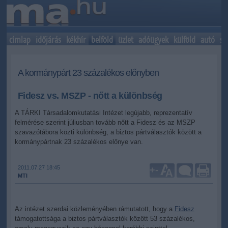
címlap
időjárás
kékhír
belföld
üzlet
adóügyek
külföld
autó
sp
A kormánypárt 23 százalékos előnyben
Fidesz vs. MSZP - nőtt a különbség
A TÁRKI Társadalomkutatási Intézet legújabb, reprezentatív
felmérése szerint júliusban tovább nőtt a Fidesz és az MSZP
szavazótábora közti különbség, a biztos pártválasztók között a
kormánypártnak 23 százalékos előnye van.
2011.07.27 18:45
+
-
MTI
Az intézet szerdai közleményében rámutatott, hogy a
Fidesz
támogatottsága a biztos pártválasztók között 53 százalékos,