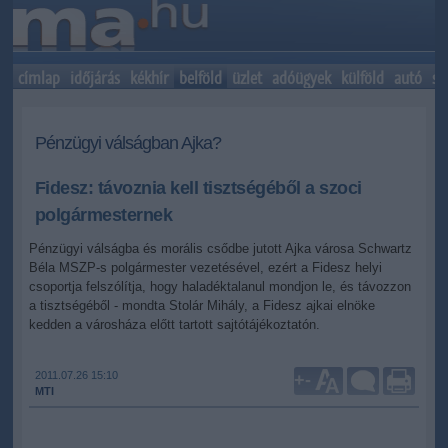
címlap
időjárás
kékhír
belföld
üzlet
adóügyek
külföld
autó
sp
Pénzügyi válságban Ajka?
Fidesz: távoznia kell tisztségéből a szoci
polgármesternek
Pénzügyi válságba és morális csődbe jutott Ajka városa Schwartz
Béla MSZP-s polgármester vezetésével, ezért a Fidesz helyi
csoportja felszólítja, hogy haladéktalanul mondjon le, és távozzon
a tisztségéből - mondta Stolár Mihály, a Fidesz ajkai elnöke
kedden a városháza előtt tartott sajtótájékoztatón.
2011.07.26 15:10
+
-
MTI