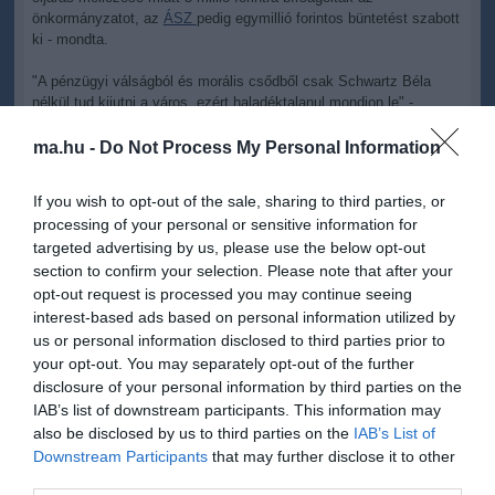
önkormányzatot, az
ÁSZ
pedig egymillió forintos büntetést szabott
ki - mondta.
"A pénzügyi válságból és morális csődből csak Schwartz Béla
nélkül tud kijutni a város, ezért haladéktalanul mondjon le" -
jelentette ki a Fidesz helyi elnöke.
ma.hu -
Do Not Process My Personal Information
Azt hangsúlyozta a sajtótájékoztatón Reitter István, a KDNP
városi elnöke is, hogy a szocialista polgármester "morálisan
If you wish to opt-out of the sale, sharing to third parties, or
megbukott, és nincs más választása, mint hogy veszi a kalapját",
processing of your personal or sensitive information for
és elmegy Ajkáról haza Veszprémbe.
targeted advertising by us, please use the below opt-out
Elmondta: neki felkínálta az MSZP-frakció, hogy évi 720 ezer
section to confirm your selection. Please note that after your
forintért - megbízási szerződés alapján - foglalkozzon
opt-out request is processed you may continue seeing
egyházügyekkel. Horváth József, Ajka MSZP-s alpolgármestere
interest-based ads based on personal information utilized by
elmondta: a város adósságállománya nem 7 milliárd forint, hanem
us or personal information disclosed to third parties prior to
3 milliárd alatt van. Ismertetése szerint már az Orbán-kormány
your opt-out. You may separately opt-out of the further
alatt nyert a város 1,6 milliárd forintos uniós támogatást, nemrég
disclosure of your personal information by third parties on the
pedig 600 millió forintos fejlesztési hitelhez jutottak hozzá. Úgy
IAB’s list of downstream participants. This information may
fogalmazott, hogy
Ajka
gazdálkodása "elfogadható".
also be disclosed by us to third parties on the
IAB’s List of
Downstream Participants
that may further disclose it to other
Az alpolgármester hangsúlyozta azt is, hogy az Ékes József által
third parties.
titokban készített magnófelvétel nem Schwartz Bélával folytatott