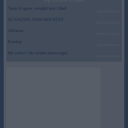
Tanár Úr gyere, mindjárt lesz Lillád!
2022.05.10 21:11
AZ IGAZSÁG SOHA NEM KÉSŐ
2022.05.10 21:07
JólVanna
2022.05.10 20:31
Porvihar
2022.03.29 16:11
Mit szólsz? Ide minden baromságot...
2022.03.29 16:06