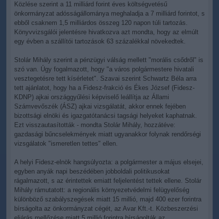
Közlése szerint a 11 milliárd forint éves költségvetésű
önkormányzat adósságállománya meghaladja a 7 milliárd forintot, s
ebből csaknem 1,5 milliárdos összeg 120 napon túli tartozás.
Könyvvizsgálói jelentésre hivatkozva azt mondta, hogy az elmúlt
egy évben a szállítói tartozások 63 százalékkal növekedtek.
Stolár Mihály szerint a pénzügyi válság mellett "morális csődről" is
szó van. Úgy fogalmazott, hogy "a város polgármestere hivatali
vesztegetésre tett kísérletet". Szavai szerint Schwartz Béla arra
tett ajánlatot, hogy ha a Fidesz-frakció és Ékes József (Fidesz-
KDNP) ajkai országgyűlési képviselő leállítja az Állami
Számvevőszék (ÁSZ) ajkai vizsgálatát, akkor ennek fejében
bizottsági elnöki és igazgatótanácsi tagsági helyeket kaphatnak.
Ezt visszautasították - mondta Stolár Mihály, hozzátéve:
gazdasági bűncselekmények miatt ugyanakkor folynak rendőrségi
vizsgálatok "ismeretlen tettes" ellen.
A helyi Fidesz-elnök hangsúlyozta: a polgármester a május elsejei,
egyben anyák napi beszédében jobboldali politikusokat
rágalmazott, s az érintettek emiatt feljelentést tettek ellene. Stolár
Mihály rámutatott: a regionális környezetvédelmi felügyelőség
különböző szabályszegések miatt 15 millió, majd 400 ezer forintra
bírságolta az önkormányzat cégét, az Avar Kft.-t. Közbeszerzési
eljárás mellőzése miatt 5 millió forintra bírságolták az