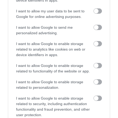
device identifiers in apps.
I want to allow my user data to be sent to
Google for online advertising purposes.
Kapcsolódó írások:
I want to allow Google to send me
A BP vezetője a legjobban fizetett európai csúcsvezető
personalized advertising.
Dajkaanyaság és adózás: ötletek a gyerekvállalásra
I want to allow Google to enable storage
related to analytics like cookies on web or
device identifiers in apps.
Figyelem! A cikkhez hozzáfűzött hozzászólások nem a
ma.hu
network nézeteit
tükrözik. A szerkesztőség mindössze a hírek publikációjával foglalkozik, a
kommenteket nem tudja befolyásolni - azok az olvasók személyes véleményét
I want to allow Google to enable storage
tartalmazzák.
related to functionality of the website or app.
Kérjük, kulturáltan, mások személyiségi jogainak és jó hírnevének tiszteletben
tartásával kommenteljenek!
I want to allow Google to enable storage
related to personalization.
I want to allow Google to enable storage
related to security, including authentication
functionality and fraud prevention, and other
ma.hu legfrissebb hírei:
user protection.