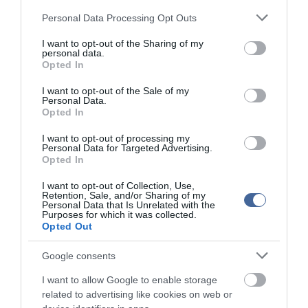
négyszemközti beszélgetés alapján készült, hanem a szocialista
Please note that this website/app uses one or more Google
és a fideszes frakció harmadik egyeztetésén, az októberi
Personal Data Processing Opt Outs
services and may gather and store information including but
választások után.
not limited to your visit or usage behaviour. You may click to
I want to opt-out of the Sharing of my
Szó nem volt arról, hogy a polgármester négyszemközt kérte volna
personal data.
grant or deny consent to Google and its third-party tags to
Opted In
az ÁSZ-vizsgálat leállítására Ékes Józsefet, és ennek fejében
use your data for below specified purposes in below Google
bizonyos tisztségeket ajánlott volna fel - fogalmazott Horváth
consent section.
I want to opt-out of the Sale of my
József.
Personal Data.
Opted In
Rámutatott: a két frakció megbeszélésén - amelyet Ékes József
eszerint titkokban felvett - "ők jöttek konkrét igényekkel bizottsági
I want to opt-out of processing my
tagsági és tanácsnoki tisztségeket illetően". Reitter István például
Personal Data for Targeted Advertising.
egyházügyi tanácsnoki helyet kért havi 148 ezer 800 forintos
Opted In
tiszteletdíjért.
I want to opt-out of Collection, Use,
Retention, Sale, and/or Sharing of my
Horváth József emlékeztetett arra, hogy valóban felvetette
Personal Data that Is Unrelated with the
Schwartz Béla a két frakció megállapodását követően - még
Purposes for which it was collected.
mindenki jelen volt -, hogy zajlik egy ÁSZ-vizsgálat a városnál
Opted Out
(feljelentés alapján), s a továbbiakban ne tegyenek már
feljelentéseket, hiszen úgyis jön még egy soros ÁSZ-vizsgálat is.
Google consents
Ékes József akkor egyáltalán nem zárkózott el ettől a kéréstől -
jegyezte meg az alpolgármester.
I want to allow Google to enable storage
related to advertising like cookies on web or