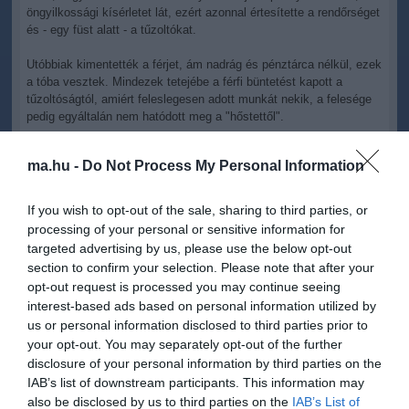
öngyilkossági kísérletet lát, ezért azonnal értesítette a rendőrséget
és - egy füst alatt - a tűzoltókat.
Utóbbiak kimentették a férjet, ám nadrág és pénztárca nélkül, ezek
a tóba vesztek. Mindezek tetejébe a férfi büntetést kapott a
tűzoltóságtól, amiért feleslegesen adott munkát nekik, a felesége
pedig egyáltalán nem hatódott meg a "hőstettől".
ma.hu -
Do Not Process My Personal Information
If you wish to opt-out of the sale, sharing to third parties, or
processing of your personal or sensitive information for
Kapcsolódó írások:
targeted advertising by us, please use the below opt-out
section to confirm your selection. Please note that after your
Már a braziloknál is "törvényes" a homoszexualitás
opt-out request is processed you may continue seeing
Képek - Megszületett Mariah Carey kislánya és kisfia!
interest-based ads based on personal information utilized by
us or personal information disclosed to third parties prior to
"Kezdettől tudtam: nem ő az" - hogy kezdődnek a rossz
házasságok?
your opt-out. You may separately opt-out of the further
disclosure of your personal information by third parties on the
Lehet zöld egy lánykérés?
IAB’s list of downstream participants. This information may
Hoppá: Shirley MacLaine naponta háromszor is félrelépett!
also be disclosed by us to third parties on the
IAB’s List of