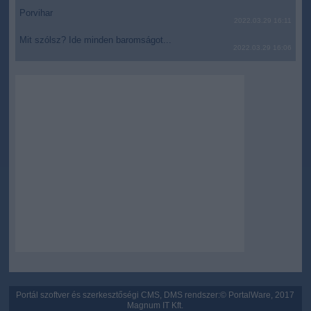
functionality and fraud prevention, and other
Porvihar
2022.03.29 16:11
user protection.
Mit szólsz? Ide minden baromságot...
2022.03.29 16:06
Portál szoftver és szerkesztőségi CMS, DMS rendszer:© PortalWare, 2017
Magnum IT Kft.