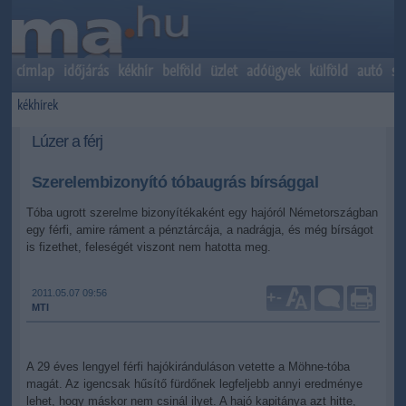
címlap
időjárás
kékhír
belföld
üzlet
adóügyek
külföld
autó
sp
kékhírek
Lúzer a férj
Szerelembizonyító tóbaugrás bírsággal
Tóba ugrott szerelme bizonyítékaként egy hajóról Németországban
egy férfi, amire ráment a pénztárcája, a nadrágja, és még bírságot
is fizethet, feleségét viszont nem hatotta meg.
2011.05.07 09:56
+
-
MTI
A 29 éves lengyel férfi hajókiránduláson vetette a Möhne-tóba
magát. Az igencsak hűsítő fürdőnek legfeljebb annyi eredménye
lehet, hogy máskor nem csinál ilyet. A hajó kapitánya azt hitte,