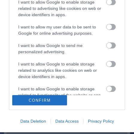
I want to allow Google to enable storage
Második világháborús német katonai motorkerékpár
18:37
related to advertising like cookies on web or
bukkant elő a Dunából
device identifiers in apps.
A Tisza-frakció kezdeményezte, hogy jövő kedden legyen
16:12
az államfőválasztás
I want to allow my user data to be sent to
Szomjazó gólyának adott inni egy férfi Tiszakécskénél -
Google for online advertising purposes.
14:02
megható pillanatot rögzített a kamera
I want to allow Google to send me
Megható felvétel: elpusztult borját vitte magával egy
12:56
delfinanya
personalized advertising.
I want to allow Google to enable storage
top cikkek:
related to analytics like cookies on web or
device identifiers in apps.
Nem is olyan egészséges a népszerű banán?
I want to allow Google to enable storage
top fórum témák:
related to functionality of the website or app.
CONFIRM
Tanár Úr gyere, mindjárt lesz Lillád!
I want to allow Google to enable storage
2022.05.10 21:11
related to personalization.
AZ IGAZSÁG SOHA NEM KÉSŐ
2022.05.10 21:07
Data Deletion
Data Access
Privacy Policy
I want to allow Google to enable storage
JólVanna
2022.05.10 20:31
related to security, including authentication