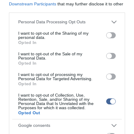
Downstream Participants
that may further disclose it to other
Ötből egy házasságot a Facebook tesz tönkre?
third parties.
Please note that this website/app uses one or more Google
Personal Data Processing Opt Outs
services and may gather and store information including but
Figyelem! A cikkhez hozzáfűzött hozzászólások nem a
ma.hu
network nézeteit
tükrözik. A szerkesztőség mindössze a hírek publikációjával foglalkozik, a
not limited to your visit or usage behaviour. You may click to
I want to opt-out of the Sharing of my
kommenteket nem tudja befolyásolni - azok az olvasók személyes véleményét
personal data.
grant or deny consent to Google and its third-party tags to
tartalmazzák.
Opted In
use your data for below specified purposes in below Google
Kérjük, kulturáltan, mások személyiségi jogainak és jó hírnevének tiszteletben
consent section.
tartásával kommenteljenek!
I want to opt-out of the Sale of my
Personal Data.
Opted In
I want to opt-out of processing my
Personal Data for Targeted Advertising.
Opted In
ma.hu legfrissebb hírei:
I want to opt-out of Collection, Use,
Retention, Sale, and/or Sharing of my
Nagy erőkkel keresik a szomjazó gólyát megmentő
12:16
Personal Data that Is Unrelated with the
Árpádot
Purposes for which it was collected.
Opted Out
Magyar Péter: átfogó energiafejlesztési tervet fogadott el a
6:48
kormány
Google consents
Kenyában bezzeg minden zöldebb
20:46