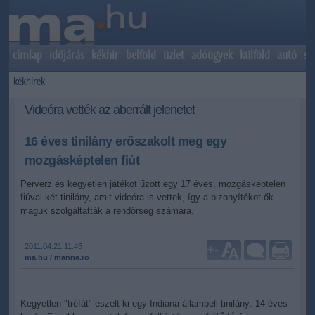
címlap
időjárás
kékhír
belföld
üzlet
adóügyek
külföld
autó
sp
kékhírek
Videóra vették az aberrált jelenetet
16 éves tinilány erőszakolt meg egy
mozgásképtelen fiút
Perverz és kegyetlen játékot űzött egy 17 éves, mozgásképtelen
fiúval két tinilány, amit videóra is vettek, így a bizonyítékot ők
maguk szolgáltatták a rendőrség számára.
2011.04.21 11:45
+
-
ma.hu / manna.ro
Kegyetlen "tréfát" eszelt ki egy Indiana állambeli tinilány: 14 éves