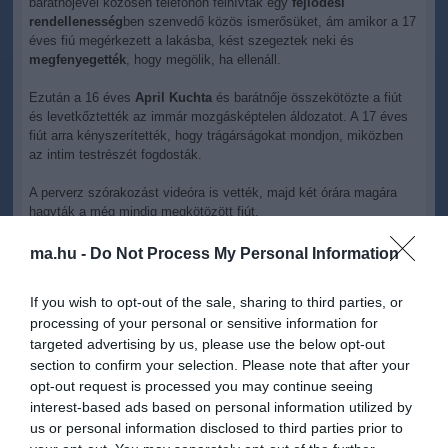
barátnőjével közösen telefonon felhívták egy
fejlődési
rendellenesség
ben szenvedő közös ismerősüket, ám amikor a 17
éves fiú megérkezett a lakásba, kést szegeztek neki és
megfenyegették
, hogy megölik, ha ellenáll.
Ezután a 16 éves
April Kuchta
és barátnője összekötözte a fiút
és levetkőztették az immár mozgásképtelen áldozatot. A 17 éves
fiút arra kényszerítették, hogy trágárságokat mondjon, miközben
az intim testrészét fogdosták.
A perverz szórakozást videóra is vették, majd két órára magára
hagyták a még mindig megkötözött fiút.
Visszatérve meg akarták ismételni a "játékot", akkor már
ma.hu -
Do Not Process My Personal Information
többedmagukkal tértek vissza és fel akartak vágni ismerőseik előtt
is, ám végül az egyik barát megszabadította a fiút.
If you wish to opt-out of the sale, sharing to third parties, or
processing of your personal or sensitive information for
A tinilány a bizonyítékok alapján akár 50 évnyi büntetésre is
targeted advertising by us, please use the below opt-out
számíthat erőszak, szexuális agresszió, megfélemlítés, valamint
deviáns szexuális magatartás vádjával, 14 éves "segítőjéről" nincs
section to confirm your selection. Please note that after your
hír, hogy rá mekkora büntetés várhat.
opt-out request is processed you may continue seeing
interest-based ads based on personal information utilized by
us or personal information disclosed to third parties prior to