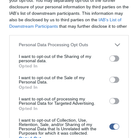
your opt-out. You may separately opt-out of the further
disclosure of your personal information by third parties on the
IAB’s list of downstream participants. This information may
Kapcsolódó írások:
also be disclosed by us to third parties on the
IAB’s List of
Downstream Participants
that may further disclose it to other
Nemi szervére kötött pórázon sétáltatta szeretőjét
third parties.
Fura ízlés: Megerőszakolt egy hamburgert!
Please note that this website/app uses one or more Google
Personal Data Processing Opt Outs
services and may gather and store information including but
Brutális szex maradandó sebekkel - Perverzió vagy betegség?
not limited to your visit or usage behaviour. You may click to
I want to opt-out of the Sharing of my
Döbbenet: 3 éven át erőszakolta a fiatalembert anya és lánya!
personal data.
grant or deny consent to Google and its third-party tags to
Opted In
use your data for below specified purposes in below Google
Négy hónapos csecsemőnek maszturbált a perverz férfi!
consent section.
I want to opt-out of the Sale of my
Personal Data.
Opted In
Figyelem! A cikkhez hozzáfűzött hozzászólások nem a
ma.hu
network nézeteit
tükrözik. A szerkesztőség mindössze a hírek publikációjával foglalkozik, a
I want to opt-out of processing my
kommenteket nem tudja befolyásolni - azok az olvasók személyes véleményét
Personal Data for Targeted Advertising.
tartalmazzák.
Opted In
Kérjük, kulturáltan, mások személyiségi jogainak és jó hírnevének tiszteletben
tartásával kommenteljenek!
I want to opt-out of Collection, Use,
Retention, Sale, and/or Sharing of my
Personal Data that Is Unrelated with the
Purposes for which it was collected.