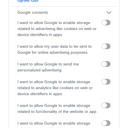
Opted Out
Google consents
ma.hu legfrissebb hírei:
I want to allow Google to enable storage
Nagy erőkkel keresik a szomjazó gólyát megmentő
12:16
related to advertising like cookies on web or
Árpádot
device identifiers in apps.
Magyar Péter: átfogó energiafejlesztési tervet fogadott el a
6:48
kormány
I want to allow my user data to be sent to
Google for online advertising purposes.
Kenyában bezzeg minden zöldebb
20:46
Második világháborús német katonai motorkerékpár
18:37
I want to allow Google to send me
bukkant elő a Dunából
personalized advertising.
A Tisza-frakció kezdeményezte, hogy jövő kedden legyen
16:12
az államfőválasztás
I want to allow Google to enable storage
related to analytics like cookies on web or
Szomjazó gólyának adott inni egy férfi Tiszakécskénél -
14:02
device identifiers in apps.
megható pillanatot rögzített a kamera
Megható felvétel: elpusztult borját vitte magával egy
12:56
I want to allow Google to enable storage
delfinanya
related to functionality of the website or app.
top cikkek:
I want to allow Google to enable storage