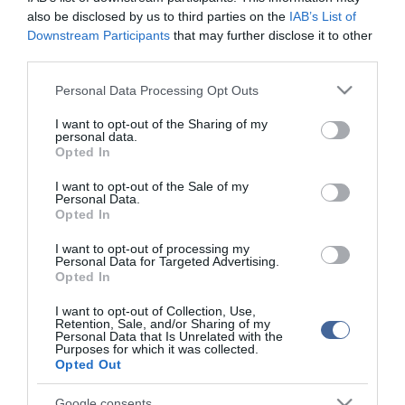
also be disclosed by us to third parties on the
IAB’s List of
Debreczeni Zita főiskolára jelentkezett!
Downstream Participants
that may further disclose it to other
Debreczeni Zita öt karambol után is kockáztat
third parties.
Debreczeni Zita vesztét a röviditalok okozzák
Please note that this website/app uses one or more Google
Personal Data Processing Opt Outs
Debreczeni Zita: Rutinos autótörő vagyok
services and may gather and store information including but
not limited to your visit or usage behaviour. You may click to
I want to opt-out of the Sharing of my
personal data.
grant or deny consent to Google and its third-party tags to
Opted In
use your data for below specified purposes in below Google
Figyelem! A cikkhez hozzáfűzött hozzászólások nem a
ma.hu
network nézeteit
tükrözik. A szerkesztőség mindössze a hírek publikációjával foglalkozik, a
consent section.
I want to opt-out of the Sale of my
kommenteket nem tudja befolyásolni - azok az olvasók személyes véleményét
Personal Data.
tartalmazzák.
Opted In
Kérjük, kulturáltan, mások személyiségi jogainak és jó hírnevének tiszteletben
tartásával kommenteljenek!
I want to opt-out of processing my
Personal Data for Targeted Advertising.
Opted In
I want to opt-out of Collection, Use,
Retention, Sale, and/or Sharing of my
Personal Data that Is Unrelated with the
Purposes for which it was collected.
ma.hu legfrissebb hírei:
Opted Out
Izrael nem vonul ki Gázából
20:31
Google consents