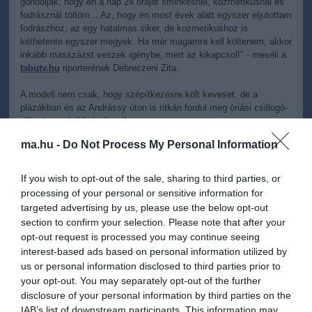
gondolják, hogy én a nap 24 óráját sminkesnél, kozmetikusnál és
fodrásznál töltöm... Az, hogy én most évek alatt egyszer eljutottam
fodrászhoz, az egy hatalmas siker, de kozmetikushoz is
kéthetente egyszer megyek. Ha már magamra kell költenem, akkor
inkább masszázst veszek igénybe, mert az kikapcsol!" - meséli a
tabutv.hu
riporterének Debreczeni Zita.
A modell nem csak, hogy szépítkezésre költ keveset, de a
plázákban és az Andrássy úton is ritkán fordul meg óriási csillogó-
villogó zacskókkal a kezében.
ma.hu -
Do Not Process My Personal Information
"Annyira cipő, táska, öv, meg ilyesmi szenvedélyeim sincsenek...
Nem vagyok egy holdkóros, akinek folyamatosan vásárolnia kell,
de nagyon szeretem az ékszereket és a kiegészítőket." - mondta
If you wish to opt-out of the sale, sharing to third parties, or
el a
Tabu Tv
internetes videójában Debreczeni Zita.
processing of your personal or sensitive information for
targeted advertising by us, please use the below opt-out
Olvasson még többet a sztárról a Hírgyűjtőn!
section to confirm your selection. Please note that after your
opt-out request is processed you may continue seeing
interest-based ads based on personal information utilized by
us or personal information disclosed to third parties prior to
your opt-out. You may separately opt-out of the further
disclosure of your personal information by third parties on the
Kapcsolódó írások:
IAB’s list of downstream participants. This information may