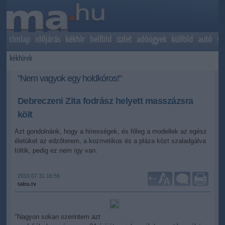
címlap
időjárás
kékhír
belföld
üzlet
adóügyek
külföld
autó
sp
kékhírek
"Nem vagyok egy holdkóros!"
Debreczeni Zita fodrász helyett masszázsra
költ
Azt gondolnánk, hogy a hírességek, és főleg a modellek az egész
életüket az edzőterem, a kozmetikus és a pláza közt szaladgálva
töltik, pedig ez nem így van.
2010.07.31 16:56
+
-
tabu.tv
"Nagyon sokan szerintem azt