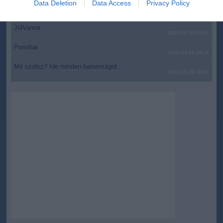
Data Deletion
Data Access
Privacy Policy
AZ IGAZSÁG SOHA NEM KÉSŐ
related to security, including authentication
2022.05.10 21:07
functionality and fraud prevention, and other
JólVanna
user protection.
2022.05.10 20:31
Porvihar
2022.03.29 16:11
Mit szólsz? Ide minden baromságot...
2022.03.29 16:06