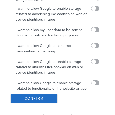
Három érmet szereztek a magyarok a világ egyik
18:29
legnagyobb hosszútávú kajak-kenu versenyén, a Sellán
I want to allow Google to enable storage
related to advertising like cookies on web or
Latorcai Csaba: a KDNP pályázati úton választja ki
16:28
device identifiers in apps.
delegáltját a Médiatanácsba
Egész héten meleg, napos idő várható
14:27
I want to allow my user data to be sent to
Tanács Zoltán: kormány-előterjesztés készül a
Google for online advertising purposes.
12:26
Planetárium jövőjéről
I want to allow Google to send me
Vegyszeradagolási probléma miatt kórházba került az Igali
10:25
personalized advertising.
Gyógyfürdő több vendége
Kormány: életveszélyes gyalog átkelni a Dunán a Sziget
8:24
I want to allow Google to enable storage
Fesztiválra
related to analytics like cookies on web or
device identifiers in apps.
top cikkek:
I want to allow Google to enable storage
Nem is olyan egészséges a népszerű banán?
related to functionality of the website or app.
CONFIRM
I want to allow Google to enable storage
top fórum témák:
related to personalization.
Tanár Úr gyere, mindjárt lesz Lillád!
2022.05.10 21:11
I want to allow Google to enable storage