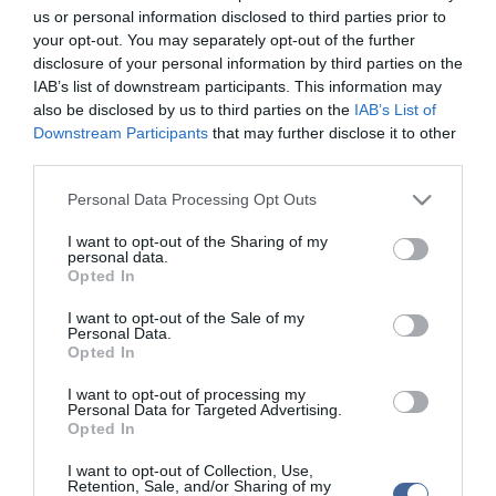
Debreczeni Zita gyerekkora óta kártyázik!
us or personal information disclosed to third parties prior to
your opt-out. You may separately opt-out of the further
disclosure of your personal information by third parties on the
IAB’s list of downstream participants. This information may
also be disclosed by us to third parties on the
IAB’s List of
Downstream Participants
that may further disclose it to other
Kapcsolódó írások:
third parties.
Debreczeni Zita: Rutinos autótörő vagyok
Please note that this website/app uses one or more Google
Personal Data Processing Opt Outs
services and may gather and store information including but
Debreczeni Zita füle kajla, de nem vágat bele
not limited to your visit or usage behaviour. You may click to
I want to opt-out of the Sharing of my
personal data.
Videóval - Debreczeni Zitát naponta méregették, hízott-e!
grant or deny consent to Google and its third-party tags to
Opted In
use your data for below specified purposes in below Google
Dukai Regina és Debreczeni Zita is arcok lehetnek!
consent section.
I want to opt-out of the Sale of my
Debreczeni Zita meglepő dolgai a női vécében...
Personal Data.
Opted In
Debreczeni Zitát megerőszakolták, eladták és megölték
I want to opt-out of processing my
Personal Data for Targeted Advertising.
Opted In
Figyelem! A cikkhez hozzáfűzött hozzászólások nem a
ma.hu
network nézeteit
tükrözik. A szerkesztőség mindössze a hírek publikációjával foglalkozik, a
I want to opt-out of Collection, Use,
kommenteket nem tudja befolyásolni - azok az olvasók személyes véleményét
Retention, Sale, and/or Sharing of my
tartalmazzák.