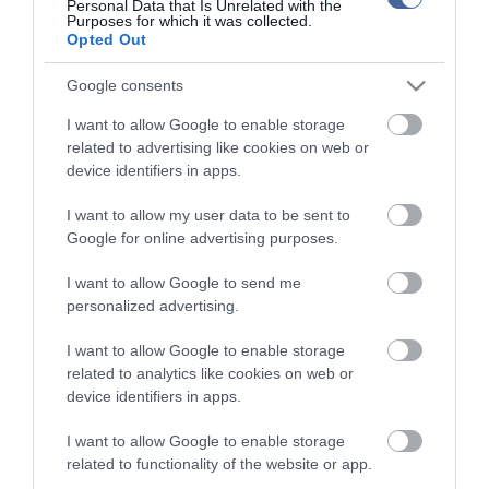
Personal Data that Is Unrelated with the
Kérjük, kulturáltan, mások személyiségi jogainak és jó hírnevének tiszteletben
Purposes for which it was collected.
tartásával kommenteljenek!
Opted Out
Google consents
I want to allow Google to enable storage
related to advertising like cookies on web or
device identifiers in apps.
ma.hu legfrissebb hírei:
Vitézy Dávid: 2,3 milliárd forint került vissza az államhoz
I want to allow my user data to be sent to
8:04
egy útdíjrendszeres ügylet felülvizsgálata után
Google for online advertising purposes.
Saját életét is kockára tette a magyar erdész, hogy
22:22
I want to allow Google to send me
megállítsa a tüzet
personalized advertising.
Második világháborús MG-42 géppuskát emeltek ki a
20:20
Dunából - a rendőrség lefoglalta
I want to allow Google to enable storage
A Miniszterelnökség felmondta a Lounge Eventtel kötött
18:19
related to analytics like cookies on web or
keretszerződését
device identifiers in apps.
Megérkezett az eső a Duna vízgyűjtőjére
16:21
I want to allow Google to enable storage
Újabb két gyanúsítottat fogtak el a 600 milliós
14:26
related to functionality of the website or app.
ingatlanmaffia ügyében