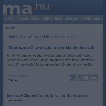
címlap
időjárás
kékhír
belföld
üzlet
adóügyek
külföld
autó
sp
kékhírek
Barátnőkkel részegedett le először a sztár
Debreczeni Zita vesztét a röviditalok okozzák
A gyönyörű modell ezúttal alkoholmámoros élményeiről vallott -
Debreczeni Zita elárulta, hogy általában a rövid italok okozzák a
"vesztét", de legelső lerészegedésének történetét is elmesélte.
2010.04.13 06:30
+
-
Tabu tv
Debreczeni Zita
pálinkás üvegek közt mesélt emlékezetes
ivászatairól.