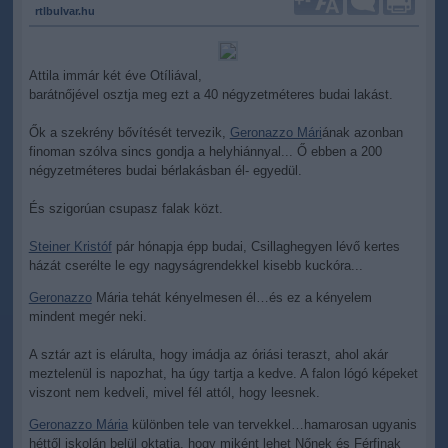
rtlbulvar.hu
Attila immár két éve Otíliával,
barátnőjével osztja meg ezt a 40 négyzetméteres budai lakást.
Ők a szekrény bővítését tervezik,
Geronazzo Mári
ának azonban
finoman szólva sincs gondja a helyhiánnyal... Ő ebben a 200
négyzetméteres budai bérlakásban él- egyedül.
És szigorúan csupasz falak közt.
Steiner Kristóf
pár hónapja épp budai, Csillaghegyen lévő kertes
házát cserélte le egy nagyságrendekkel kisebb kuckóra...
Geronazzo
Mária tehát kényelmesen él…és ez a kényelem
mindent megér neki.
A sztár azt is elárulta, hogy imádja az óriási teraszt, ahol akár
meztelenül is napozhat, ha úgy tartja a kedve. A falon lógó képeket
viszont nem kedveli, mivel fél attól, hogy leesnek.
Geronazzo Mária
különben tele van tervekkel…hamarosan ugyanis
héttől iskolán belül oktatja, hogy miként lehet Nőnek és Férfinak