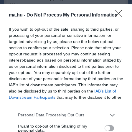
lenni!
ma.hu -
Do Not Process My Personal Information
Az egyhetes kurzus 160 ezer forintjába kerül a vállalkozó szellemű
tanoncoknak, de a nagyszájú nő szerint ahhoz képest, hogy egy új
ember távozik a kezei alól, ez meglehetősen kedvező ár.
If you wish to opt-out of the sale, sharing to third parties, or
processing of your personal or sensitive information for
Geronazzo,
mint az iskola alapítója és egyben tanára is, azt ígéri,
targeted advertising by us, please use the below opt-out
minden segítséget meg fog adni az egy hetes kurzusra
section to confirm your selection. Please note that after your
jelentkezőknek. Ebben partnere
Nina
, a transzvesztita művész,
opt-out request is processed you may continue seeing
aki asszisztensi munkát lát el az intézményben.
interest-based ads based on personal information utilized by
-
"A koncepcióm az, hogy minden olyan nő vagy férfi, aki
us or personal information disclosed to third parties prior to
önbizalomhiányban szenved - akár a családja miatt, akár a volt
your opt-out. You may separately opt-out of the further
férje, felesége, barátja miatt -, segítő kezekre találjon. Az első két
disclosure of your personal information by third parties on the
nap pontosan erről szól: hogy kiürítjük egy kicsit a lelküket. Ez egy
IAB’s list of downstream participants. This information may
ilyen csoportos terápia, mint Amerikában. Öt és hét fővel fogok
also be disclosed by us to third parties on the
IAB’s List of
dolgozni, a jelentkezőket megtanítom majd kitárulkozni, és pozitív
Downstream Participants
that may further disclose it to other
gondolkodásra fogom őket ösztökélni. Muszáj, hogy a túlélési
third parties.
ösztön felébredjen az emberekben
" - mesélte
Geronazzo.
Please note that this website/app uses one or more Google
Tudja meg mennyiért licitáltak Mária testére!?
Personal Data Processing Opt Outs
services and may gather and store information including but
not limited to your visit or usage behaviour. You may click to
I want to opt-out of the Sharing of my
personal data.