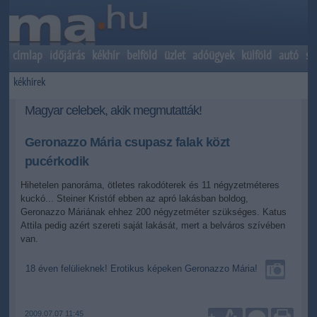
címlap
időjárás
kékhír
belföld
üzlet
adóügyek
külföld
autó
sp
kékhírek
Magyar celebek, akik megmutatták!
Geronazzo Mária csupasz falak közt
pucérkodik
Hihetelen panoráma, ötletes rakodóterek és 11 négyzetméteres
kuckó... Steiner Kristóf ebben az apró lakásban boldog,
Geronazzo Máriának ehhez 200 négyzetméter szükséges. Katus
Attila pedig azért szereti saját lakását, mert a belváros szívében
van.
18 éven felülieknek! Erotikus képeken Geronazzo Mária!
2009.07.07 11:45
+
-