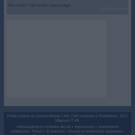
Mit szólsz? Ide minden baromságot...
2022.03.29 16:06
Portál szoftver és szerkesztőségi CMS, DMS rendszer:© PortalWare, 2017
Magnum IT Kft.
•
Médiaajánlat és hirdetési akciók
•
Impresszum
•
Adatvédelmi
nyiltakozat
•
Fórum
•
Írj Nekünk!
•
Olvasói és moderálási alapelvek
•