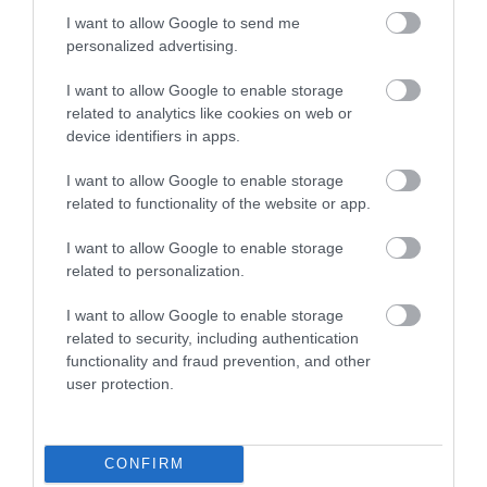
I want to allow Google to send me
personalized advertising.
Figyelem! A cikkhez hozzáfűzött hozzászólások nem a
ma.hu
network nézeteit
tükrözik. A szerkesztőség mindössze a hírek publikációjával foglalkozik, a
kommenteket nem tudja befolyásolni - azok az olvasók személyes véleményét
I want to allow Google to enable storage
tartalmazzák.
related to analytics like cookies on web or
Kérjük, kulturáltan, mások személyiségi jogainak és jó hírnevének tiszteletben
device identifiers in apps.
tartásával kommenteljenek!
I want to allow Google to enable storage
related to functionality of the website or app.
I want to allow Google to enable storage
related to personalization.
ma.hu legfrissebb hírei:
I want to allow Google to enable storage
Hulladékvadászat indul a Dunán: a rekordalacsony vízállás
12:20
related to security, including authentication
miatt most láthatóvá váltak a mederben rejtőző roncsok
functionality and fraud prevention, and other
Vitézy Dávid: háromszor annyian utaznak a komlói
10:40
user protection.
vonalon, mint korábban a pótlóbuszokon
Vitézy Dávid: 2,3 milliárd forint került vissza az államhoz
8:04
egy útdíjrendszeres ügylet felülvizsgálata után
CONFIRM
Saját életét is kockára tette a magyar erdész, hogy
22:22