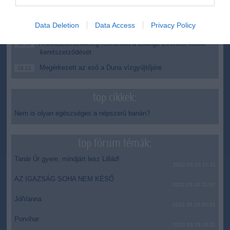
megállítsa a tüzet
Második világháborús MG-42 géppuskát emeltek ki a
20:20
Data Deletion
Data Access
Privacy Policy
Dunából - a rendőrség lefoglalta
A Miniszterelnökség felmondta a Lounge Eventtel kötött
18:19
keretszerződését
Megérkezett az eső a Duna vízgyűjtőjére
16:21
top cikkek:
Nem is olyan egészséges a népszerű banán?
top fórum témák:
Tanár Úr gyere, mindjárt lesz Lillád!
2022.05.10 21:11
AZ IGAZSÁG SOHA NEM KÉSŐ
2022.05.10 21:07
JólVanna
2022.05.10 20:31
Porvihar
2022.03.29 16:11