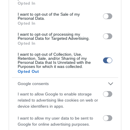
grant or deny consent to Google and its third-party tags to
Opted In
use your data for below specified purposes in below Google
consent section.
I want to opt-out of the Sale of my
Personal Data.
Kapcsolódó írások:
Opted In
Geronazzo Mária testéért egy rohadt narancsot is kínáltak!
I want to opt-out of processing my
Personal Data for Targeted Advertising.
Képek 18 éven felülieknek - Geronazzo Mária hiába teljesítette
Opted In
12 férfi vágyát?
I want to opt-out of Collection, Use,
Képek 18 éven felülieknek - Az amcsiknak csak "magyar
Retention, Sale, and/or Sharing of my
szörny" Geronazzo Mária
Personal Data that Is Unrelated with the
Purposes for which it was collected.
Balázsékat sem hagyja hidegen Geronazzo Mária teste!
Opted Out
Képek 18 éven felülieknek - Kis Polski-t is ajánlottak Maria
Geronazzo testéért
Google consents
Tóth Szabi: Geronazzo szája olyan, mint a disznó segge!
I want to allow Google to enable storage
related to advertising like cookies on web or
Maria Geronazzo papíron "ronda és szörnyeteg" - Vesztett Hajdú
device identifiers in apps.
ellen
Maria Geronazzo segít feldobni mások szexuális életét
I want to allow my user data to be sent to
Google for online advertising purposes.
Durva! Tövig bekapta Maria Geronazzo!