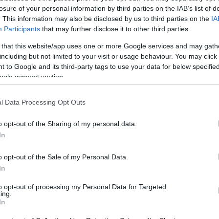
Szo
14:02
beteget kórházban kellett kezelni.
losure of your personal information by third parties on the IAB’s list of
Ti
. This information may also be disclosed by us to third parties on the
IA
rö
nlegessége, hogy általában nem emberről emberre
Participants
that may further disclose it to other third parties.
ozó rendszerint székletmaradvánnyal szennyezett
Meg
12:56
gy ivóvízzel jut a szervezetbe, leggyakrabban
ma
 that this website/app uses one or more Google services and may gath
tott zöldségek és gyümölcsök közvetítésével. A
including but not limited to your visit or usage behaviour. You may click 
en egyik beteg sem járt külföldön a megbetegedést
 to Google and its third-party tags to use your data for below specifi
tben, ezért a szakemberek arra jutottak, hogy a
 az Egyesült Államokon belül található.
ogle consent section.
Nem is ol
 eddig New York államból jelentették, de Texas és
l Data Processing Opt Outs
én is jelentős növekedést tapasztaltak. A CDC
súlyozza, hogy jelenleg nincs bizonyíték arra, hogy
egyetlen országos járványhoz vagy egy konkrét
o opt-out of the Sharing of my personal data.
nne köthető, ezért több lehetséges fertőzési gócot is
Tanár Úr gy
In
AZ IGAZ
 legjellemzőbb tünete a hosszan tartó, vizes – sok
o opt-out of the Sale of my Personal Data.
ül heves – hasmenés. Emellett hasi puffadás,
In
er, étvágytalanság és erős fáradtság is jelentkezhet.
JólVanna
a panaszok akár hetekig vagy egy hónapnál tovább is
to opt-out of processing my Personal Data for Targeted
k.
ing.
Porvihar
In
zerint a hivatalosan nyilvántartott esetszám
Mit szólsz
ak a jéghegy csúcsa. Sokan enyhébb tünetekkel