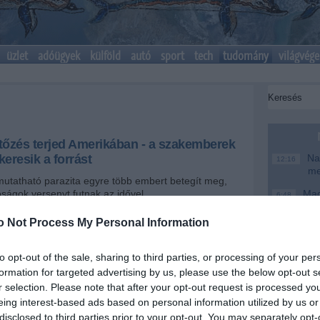
üzlet
adóügyek
külföld
autó
sport
tech
tudomány
világvége
rtőzés terjed Amerikában - a szakemberek
eresik a forrást
Nag
12:16
me
utatható parazita egyre több embert betegít meg,
ságok versenyt futnak az idővel.
Magy
6:48
te
o Not Process My Personal Information
Ke
+
-
20:46
Más
18:37
to opt-out of the sale, sharing to third parties, or processing of your per
lamokban egyre több megbetegedést okoz a
mo
formation for targeted advertising by us, please use the below opt-out s
Cyclospora cayetanensis parazita, amely súlyos
r selection. Please note that after your opt-out request is processed y
A T
ynevezett ciklosporiázist idéz elő. A Centers for
16:12
ke
eing interest-based ads based on personal information utilized by us or
 and Prevention adatai szerint 2026. május 1. és
t legalább 145 igazolt megbetegedést regisztráltak 17
disclosed to third parties prior to your opt-out. You may separately opt-