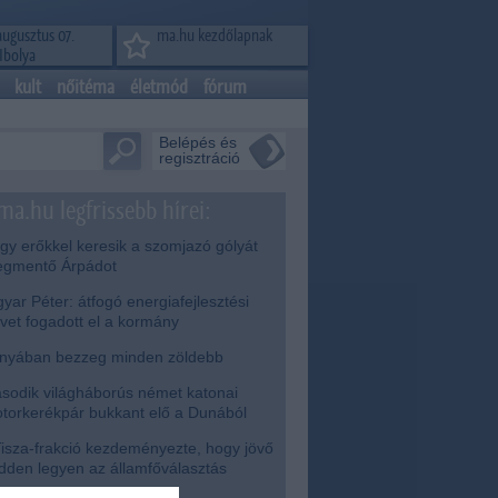
augusztus 07.
ma.hu kezdőlapnak
Ibolya
kult
nőitéma
életmód
fórum
Belépés és
regisztráció
ma.hu legfrissebb hírei:
y erőkkel keresik a szomjazó gólyát
gmentő Árpádot
ar Péter: átfogó energiafejlesztési
rvet fogadott el a kormány
nyában bezzeg minden zöldebb
odik világháborús német katonai
torkerékpár bukkant elő a Dunából
isza-frakció kezdeményezte, hogy jövő
dden legyen az államfőválasztás