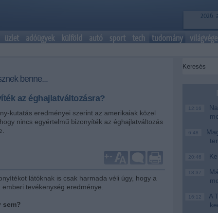
2026. 
üzlet
adóügyek
külföld
autó
sport
tech
tudomány
világvége
znek benne...
íték az éghajlatváltozásra?
Nag
12:16
ny-kutatás eredményei szerint az amerikaiak közel
me
 hogy nincs egyértelmű bizonyíték az éghajlatváltozás
e.
Magy
6:48
te
+
-
Ke
20:46
Más
18:37
onyítékot látóknak is csak harmada véli úgy, hogy a
mo
z emberi tevékenység eredménye.
A T
16:12
y sem?
ke