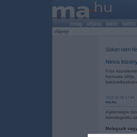
címlap
időjárás
kékhír
belföld
világvége
Sokan nem his
Nincs bizony
Friss közvélemé
harmada állítja,
bekövetkezésér
2010.11.08 17:44
ma.hu
A jelenségre biz
felmelegedés a
Melegszik vag