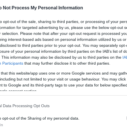
Szo
Center friss felmérése szerint 2010 októberében az
14:02
Ti
zázaléka vélte úgy, hogy nincs egyértelmű bizonyíték
o Not Process My Personal Information
rö
ghajlatváltozás folyamata valóban megkezdődött.
Meg
to opt-out of the sale, sharing to third parties, or processing of your per
12:56
hasonlítása szerint négy éve a lakosságnak még alig
ma
formation for targeted advertising by us, please use the below opt-out s
latkozott határozottan elutasítóan a kérdésben. Az
 a szkeptikusok számának növekedésével
r selection. Please note that after your opt-out request is processed y
ökkent az egyetértők aránya is. Míg 2006-ban a
eing interest-based ads based on personal information utilized by us or
79 százaléka látta úgy, hogy a globális felmelegedés
disclosed to third parties prior to your opt-out. You may separately opt-
ezdődött, ma már "csak" 59 százalék véli így.
losure of your personal information by third parties on the IAB’s list of
Nem is ol
ak alatt 50 százalékról 34 százaléka esett vissza
. This information may also be disclosed by us to third parties on the
IA
ik szerint a felmelegedés az emberi tevékenységnek
Participants
that may further disclose it to other third parties.
z néhány százalékot csökkent (23-ról 18 százalékra)
akik az éghajlat megváltozását a természeti
 that this website/app uses one or more Google services and may gath
ájára írják.
Tanár Úr gy
including but not limited to your visit or usage behaviour. You may click 
atív kutatáson alapuló adatai szerint napjainkban
 to Google and its third-party tags to use your data for below specifi
AZ IGAZ
nak alig harmada tartja nagyon fontosnak a globális
ogle consent section.
oblémáját, és közel ugyanennyien érzik valamelyest
dést. Mindeközben 46 százalék gondolja úgy, hogy
JólVanna
l van szó, amely azonnali beavatkozást igényel a
l Data Processing Opt Outs
, 29 százalék szerint viszont egyáltalán nincs
Porvihar
eagálásra.
o opt-out of the Sharing of my personal data.
Mit szólsz
In