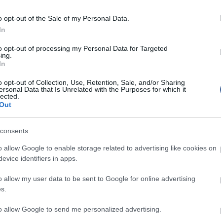
onyság az kell
o opt-out of the Sale of my Personal Data.
In
ményei arra is rámutatnak, hogy a többség
gatja a kormányzati energiahatékonysági
to opt-out of processing my Personal Data for Targeted
 Így például, tízből nyolcan fogalmazzák meg
ing.
árművek ideálisabb üzemanyag fogyasztásának
In
 és tízből több mint heten értenek egyet a megújuló
kal kapcsolatos kutatások állami támogatásának
o opt-out of Collection, Use, Retention, Sale, and/or Sharing
ersonal Data that Is Unrelated with the Purposes for which it
lected.
Out
hat fő úgy látja, többet kell költeni a tömegközlekedés
valamint adókedvezményekkel kell népszerűsíteni a
omos járművek vásárlását.
consents
essége, hogy a partmenti olajkitermelés
o allow Google to enable storage related to advertising like cookies on
k növekedésére is felhívja a figyelmet. A nyári,
evice identifiers in apps.
rmészeti katasztrófát követően az év elején mért 63
san 44 százalékra esett vissza azok aránya, akik
engeri olajfúrótornyok létesítésével.
o allow my user data to be sent to Google for online advertising
s.
zerint ugyanakkor a helyzet stabilizálását, és a
atásának csillapodását követően ismét nőni kezdett a
to allow Google to send me personalized advertising.
rmeléssel egyetértők száma, elérve a jelenlegi 51