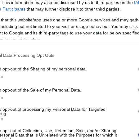
. This information may also be disclosed by us to third parties on the
IA
így kevésbé tiszta a kép.
Meg
16:21
Participants
that may further disclose it to other third parties.
Úja
yetem (Berkeley) kutatói Jong Min Yuk vezetésével
14:26
mi
készítettek olyan apró zsebeket, amelyeket meg lehet
 that this website/app uses one or more Google services and may gath
ni kívánt folyadékkal. Az így előkészített folyékony
including but not limited to your visit or usage behaviour. You may click 
Viz
12:56
 tiszta képet állít elő a TEM atomi méretű
 to Google and its third-party tags to use your data for below specifi
a 
ogle consent section.
ki
ztett grafénalapú celláikat platina nanokristályokat
tal tesztelték a kutatók. A technikával pontosan meg
l Data Processing Opt Outs
az oldatban lejátszódó kristályképződés és
s egyes lépéseit.
Nem is ol
o opt-out of the Sharing of my personal data.
egyetlen réteg szénből álló grafén gyakorlatilag
In
atlan elektronikai, mechanikai és kémiai
l rendelkező anyag számos további, új alkalmazást
o opt-out of the Sale of my Personal Data.
s méretekben.
Tanár Úr gy
In
AZ IGAZ
to opt-out of processing my Personal Data for Targeted
ing.
In
JólVanna
o opt-out of Collection, Use, Retention, Sale, and/or Sharing
írások:
Porvihar
ersonal Data that Is Unrelated with the Purposes for which it