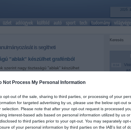
2026. 
üzlet
adóügyek
külföld
autó
sport
tech
tudomány
világvége
anulmányozását is segítheti
ágú "ablak" készülhet grafénból
Vité
8:04
ok szerint nagy tisztaságú "ablak" készülhet
az
yel az eddiginél nagyobb felbontással
fe
k a folyadékok.
o Not Process My Personal Information
Saj
22:22
er
+
-
to opt-out of the sale, sharing to third parties, or processing of your per
Más
20:20
formation for targeted advertising by us, please use the below opt-out s
em
nehéz a szilárd anyagokhoz hasonló felbontással
r selection. Please note that after your opt-out request is processed y
le
 a transzmissziós elektronmikroszkóp (TEM) csak úgy
eing interest-based ads based on personal information utilized by us or
zá, ha a folyadékot valamely más anyagban
A M
18:19
disclosed to third parties prior to your opt-out. You may separately opt-
gyományosan szilícium-nitrid vagy szilícium-oxid a
Ev
losure of your personal information by third parties on the IAB’s list of
használt anyag, ám ezek csökkentik az