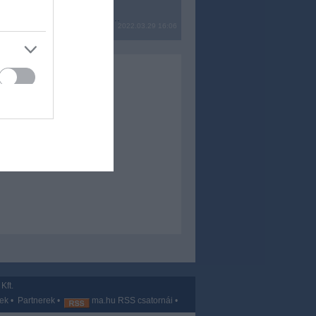
? Ide minden baromságot...
2022.03.29 16:06
Kft.
vek
•
Partnerek
•
ma.hu RSS csatornái
•