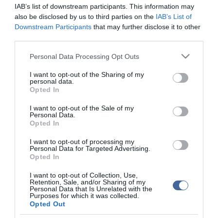
nyeretlenségi sorozatát és egymást követő három vereség után
IAB’s list of downstream participants. This information may
újra diadalmaskodott. A nemzeti együttes legközelebb már
also be disclosed by us to third parties on the
IAB’s List of
világbajnoki selejtezőket vív, szeptember 6-án Írországban lép
Downstream Participants
that may further disclose it to other
pályára, három nappal később pedig a friss Nemzetek Ligája-
third parties.
győztes portugálokat fogadja.
Please note that this website/app uses one or more Google
Personal Data Processing Opt Outs
services and may gather and store information including but
not limited to your visit or usage behaviour. You may click to
I want to opt-out of the Sharing of my
personal data.
grant or deny consent to Google and its third-party tags to
Figyelem! A cikkhez hozzáfűzött hozzászólások nem a
ma.hu
Opted In
use your data for below specified purposes in below Google
network nézeteit tükrözik. A szerkesztőség mindössze a hírek
consent section.
publikációjával foglalkozik, a kommenteket nem tudja befolyásolni
I want to opt-out of the Sale of my
Personal Data.
- azok az olvasók személyes véleményét tartalmazzák.
Opted In
Kérjük, kulturáltan, mások személyiségi jogainak és jó hírnevének
tiszteletben tartásával kommenteljenek!
I want to opt-out of processing my
Personal Data for Targeted Advertising.
Opted In
I want to opt-out of Collection, Use,
Retention, Sale, and/or Sharing of my
Personal Data that Is Unrelated with the
Purposes for which it was collected.
Opted Out
ma.hu legfrissebb hírei: