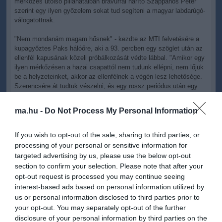
mérkőzés utolsó pillanataiban bravúrral hárító Szappanos Péter
szerint egy ilyen győzelem sokat tud segíteni a magyar labdarúgó-
válogatottnak.
"Nem mondanám magam hősnek" - kezdte az MTI felvetésére a
kupagyőztes Paks hálóőre, aki a 93. percben egy szöglet után az
ellenfél kapusának közeli próbálkozását védte lábbal. "Amikor egy
ilyen mérkőzésen a hazai csapattól nem tudunk ellépni, nem lőjük
be a helyzeteinket, akkor az ellenfélnek a végén lesz lehetősége.
Szerencsére át tudtuk vészelni, és egy rossz periódus után egy
ilyen győzelem nagyon sokat tud segíteni. Megvoltak a
lehetőségeink, lehetett volna nagyobb arányú is ez a győzelem, de
ma.hu -
Do Not Process My Personal Information
így is nagyon értékes."
A csereként pályára lépő Szappanos megjegyezte, nem sok
If you wish to opt-out of the sale, sharing to third parties, or
mindent látott "kollégája" lövésénél, de szerencsére lábbal hárítani
processing of your personal or sensitive information for
tudott, ezt követően pedig szükség volt Szoboszlai Dominik
targeted advertising by us, please use the below opt-out
becsúszására is.
section to confirm your selection. Please note that after your
opt-out request is processed you may continue seeing
"Ebből is látszik, hogy igazi csapatmunka volt, meleg pillanatokat
interest-based ads based on personal information utilized by
éltünk túl, ebből tudunk együtt építkezni" - zárta értékelését a 34
us or personal information disclosed to third parties prior to
éves futballista.
your opt-out. You may separately opt-out of the further
A magyar válogatott a sikerével megszakította ötmeccses
disclosure of your personal information by third parties on the