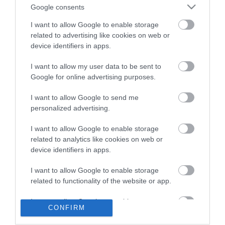
12:16
Nagy erőkkel keresik a szomjazó gólyát megmentő
Google consents
Árpádot
I want to allow Google to enable storage
6:48
Magyar Péter: átfogó energiafejlesztési tervet fogadott el a
related to advertising like cookies on web or
kormány
device identifiers in apps.
20:46
Kenyában bezzeg minden zöldebb
I want to allow my user data to be sent to
18:37
Második világháborús német katonai motorkerékpár
bukkant elő a Dunából
Google for online advertising purposes.
16:12
A Tisza-frakció kezdeményezte, hogy jövő kedden legyen
I want to allow Google to send me
az államfőválasztás
personalized advertising.
14:02
Szomjazó gólyának adott inni egy férfi Tiszakécskénél -
megható pillanatot rögzített a kamera
I want to allow Google to enable storage
12:56
Megható felvétel: elpusztult borját vitte magával egy
related to analytics like cookies on web or
delfinanya
device identifiers in apps.
I want to allow Google to enable storage
top cikkek:
related to functionality of the website or app.
Nem is olyan egészséges a népszerű banán?
I want to allow Google to enable storage
CONFIRM
related to personalization.
top fórum témák: