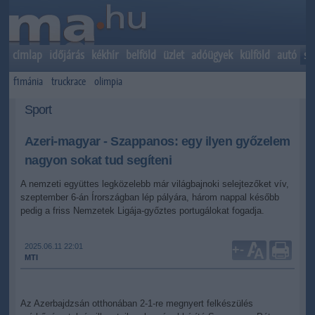
címlap
időjárás
kékhír
belföld
üzlet
adóügyek
külföld
autó
sp
f1mánia
truckrace
olimpia
Sport
Azeri-magyar - Szappanos: egy ilyen győzelem
nagyon sokat tud segíteni
A nemzeti együttes legközelebb már világbajnoki selejtezőket vív,
szeptember 6-án Írországban lép pályára, három nappal később
pedig a friss Nemzetek Ligája-győztes portugálokat fogadja.
2025.06.11 22:01
+
-
MTI
Az Azerbajdzsán otthonában 2-1-re megnyert felkészülés