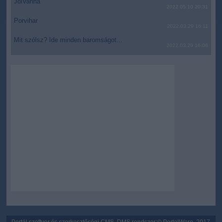
JólVanna
2022.05.10 20:31
Porvihar
2022.03.29 16:11
Mit szólsz? Ide minden baromságot...
2022.03.29 16:06
Portál szoftver és szerkesztőségi CMS, DMS rendszer:© PortalWare, 2017