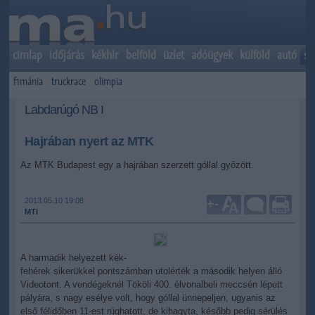
címlap
időjárás
kékhír
belföld
üzlet
adóügyek
külföld
autó
sp
f1mánia
truckrace
olimpia
Labdarúgó NB I
Hajrában nyert az MTK
Az MTK Budapest egy a hajrában szerzett góllal győzött.
2013.05.10 19:08
+
-
MTI
A harmadik helyezett kék-
fehérek sikerükkel pontszámban utolérték a második helyen álló
Videotont. A vendégeknél Tököli 400. élvonalbeli meccsén lépett
pályára, s nagy esélye volt, hogy góllal ünnepeljen, ugyanis az
első félidőben 11-est rúghatott, de kihagyta, később pedig sérülés