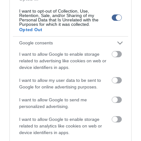
Újpesten megszakadt az éllovas Győr rossz sorozata
I want to opt-out of Collection, Use,
Retention, Sale, and/or Sharing of my
Personal Data that Is Unrelated with the
Purposes for which it was collected.
Figyelem! A cikkhez hozzáfűzött hozzászólások nem a
ma.hu
Opted Out
network nézeteit tükrözik. A szerkesztőség mindössze a hírek
publikációjával foglalkozik, a kommenteket nem tudja befolyásolni
Google consents
- azok az olvasók személyes véleményét tartalmazzák.
I want to allow Google to enable storage
Kérjük, kulturáltan, mások személyiségi jogainak és jó hírnevének
tiszteletben tartásával kommenteljenek!
related to advertising like cookies on web or
device identifiers in apps.
I want to allow my user data to be sent to
Google for online advertising purposes.
I want to allow Google to send me
ma.hu legfrissebb hírei:
personalized advertising.
12:16
Nagy erőkkel keresik a szomjazó gólyát megmentő
Árpádot
I want to allow Google to enable storage
related to analytics like cookies on web or
6:48
Magyar Péter: átfogó energiafejlesztési tervet fogadott el a
device identifiers in apps.
kormány