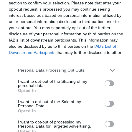
ki, ugyanis Pölöskei egy gyönyörű lövéssel, a bal felső sarokba
section to confirm your selection. Please note that after your
tekerve a labdát eldöntötte a küzdelmet.
opt-out request is processed you may continue seeing
interest-based ads based on personal information utilized by
us or personal information disclosed to third parties prior to
your opt-out. You may separately opt-out of the further
disclosure of your personal information by third parties on the
IAB’s list of downstream participants. This information may
Kapcsolódó írások:
also be disclosed by us to third parties on the
IAB’s List of
Downstream Participants
that may further disclose it to other
Győr-FTC rangadó a jubileumok jegyében
third parties.
A Bozsik Stadionban rendezik a labdarúgó Magyar Kupa döntőjét
Please note that this website/app uses one or more Google
Personal Data Processing Opt Outs
Visszavonul Sztilian Petrov
services and may gather and store information including but
not limited to your visit or usage behaviour. You may click to
I want to opt-out of the Sharing of my
Két forintért eladó az NB I-es futballklub
personal data.
grant or deny consent to Google and its third-party tags to
Opted In
Oda-vissza verte a Vasast a Loki
use your data for below specified purposes in below Google
consent section.
I want to opt-out of the Sale of my
MLSZ - most a Győrnek kell mélyen a zsebébe nyúlnia
Personal Data.
Opted In
Lemondta a válogatottságot a norvégok rekorder futballistája
Paks-Ferencváros 1-3
I want to opt-out of processing my
Personal Data for Targeted Advertising.
Nyert a Kozármisleny, még nem bajnok a Puskás Akadémia
Opted In