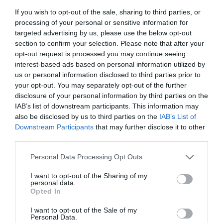
akcióját, amit a Magyar Fair Play Bizottság diplomával ismert el és
If you wish to opt-out of the sale, sharing to third parties, or
bekerült az európai szövetség időszakos kiadványába is.
processing of your personal or sensitive information for
A fővárosi klubot ugyanakkor ebben az idényben többször
targeted advertising by us, please use the below opt-out
megbüntette az MLSZ fegyelmi testülete, legutóbb kedden 400
section to confirm your selection. Please note that after your
ezer forintos bírságot szabott ki szurkolóinak gyűlöletkeltő,
opt-out request is processed you may continue seeing
rasszista megnyilvánulásai miatt.
interest-based ads based on personal information utilized by
us or personal information disclosed to third parties prior to
your opt-out. You may separately opt-out of the further
disclosure of your personal information by third parties on the
IAB’s list of downstream participants. This information may
also be disclosed by us to third parties on the
IAB’s List of
Downstream Participants
that may further disclose it to other
third parties.
Please note that this website/app uses one or more Google
Personal Data Processing Opt Outs
services and may gather and store information including but
not limited to your visit or usage behaviour. You may click to
I want to opt-out of the Sharing of my
personal data.
grant or deny consent to Google and its third-party tags to
Opted In
use your data for below specified purposes in below Google
consent section.
I want to opt-out of the Sale of my
Personal Data.