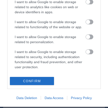
I want to allow Google to enable storage
related to analytics like cookies on web or
device identifiers in apps.
I want to allow Google to enable storage
ma.hu legfrissebb hírei:
related to functionality of the website or app.
12:20
Hulladékvadászat indul a Dunán: a rekordalacsony vízállás
miatt most láthatóvá váltak a mederben rejtőző roncsok
I want to allow Google to enable storage
related to personalization.
10:40
Vitézy Dávid: háromszor annyian utaznak a komlói
vonalon, mint korábban a pótlóbuszokon
I want to allow Google to enable storage
8:04
Vitézy Dávid: 2,3 milliárd forint került vissza az államhoz
related to security, including authentication
egy útdíjrendszeres ügylet felülvizsgálata után
functionality and fraud prevention, and other
22:22
Saját életét is kockára tette a magyar erdész, hogy
user protection.
megállítsa a tüzet
20:20
Második világháborús MG-42 géppuskát emeltek ki a
CONFIRM
Dunából - a rendőrség lefoglalta
18:19
A Miniszterelnökség felmondta a Lounge Eventtel kötött
keretszerződését
Data Deletion
Data Access
Privacy Policy
16:21
Megérkezett az eső a Duna vízgyűjtőjére