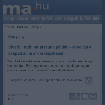
címlap
időjárás
kékhír
belföld
üzlet
adóügyek
külföld
autó
sp
f1mánia
truckrace
olimpia
Kampány
Videó: Fradi: mutassunk példát! - öt vallás a
csapatnál, le a kirekesztéssel!
"Nem kell kevésbé vehemensen szurkolni, csak tartsuk be a jó
ízlés határait. Ez is egy meccs, és ezt is meg akarjuk nyerni,
ahogy a pályán is az összeset" - mondta Kubatov.
Képek a legutóbbi Fradi-Újpest szurkolói találkozóról
2013.04.12 21:58
+
-
MTI