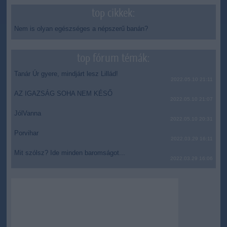
top cikkek:
Nem is olyan egészséges a népszerű banán?
top fórum témák:
Tanár Úr gyere, mindjárt lesz Lillád!
2022.05.10 21:11
AZ IGAZSÁG SOHA NEM KÉSŐ
2022.05.10 21:07
JólVanna
2022.05.10 20:31
Porvihar
2022.03.29 16:11
Mit szólsz? Ide minden baromságot...
2022.03.29 16:06