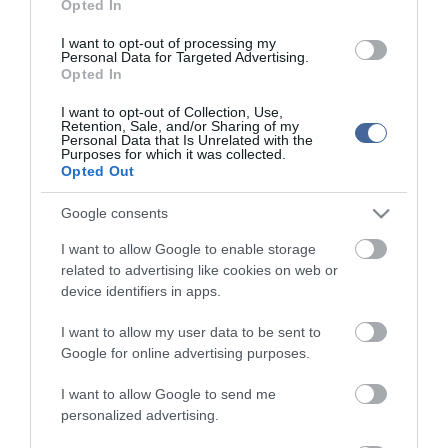
Opted In
I want to opt-out of processing my
Personal Data for Targeted Advertising.
Opted In
I want to opt-out of Collection, Use,
Kapcsolódó írások:
Retention, Sale, and/or Sharing of my
Personal Data that Is Unrelated with the
Purposes for which it was collected.
Huhogás, cigányozás, fojtogatás: Fradi, Hali és Diósgyőr
Opted Out
büntetés, aktív MLSZ
Google consents
Videókkal - Fradi 2 milla, Újpest 1, válogatott bezár a bazár
Videók és képek a Fradi-Újpest poklából
I want to allow Google to enable storage
related to advertising like cookies on web or
device identifiers in apps.
Figyelem! A cikkhez hozzáfűzött hozzászólások nem a
ma.hu
network nézeteit tükrözik. A szerkesztőség mindössze a hírek
I want to allow my user data to be sent to
publikációjával foglalkozik, a kommenteket nem tudja befolyásolni
Google for online advertising purposes.
- azok az olvasók személyes véleményét tartalmazzák.
Kérjük, kulturáltan, mások személyiségi jogainak és jó hírnevének
I want to allow Google to send me
tiszteletben tartásával kommenteljenek!
personalized advertising.