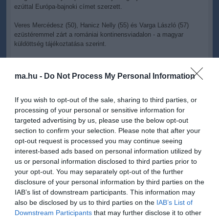
ezúttal Európa-bajnoki címet szerzett.
Veres Mercédesz (50), Hanicz Nelly (55) és Varga László (57)
ezüstéremmel zárt a romániai kontinensviadalon - a magyar
küldöttség tájékoztatása szerint.
Szombaton, a második napi döntőkben 10 magyar versenyző
érdekelt.
ma.hu -
Do Not Process My Personal Information
If you wish to opt-out of the sale, sharing to third parties, or
processing of your personal or sensitive information for
targeted advertising by us, please use the below opt-out
section to confirm your selection. Please note that after your
Kapcsolódó írások:
opt-out request is processed you may continue seeing
interest-based ads based on personal information utilized by
Andó László aranyérmet nyert
us or personal information disclosed to third parties prior to
Berki és Dancsó az év sportolója
your opt-out. You may separately opt-out of the further
disclosure of your personal information by third parties on the
Kick-box-vb - Tarolt a magyar csapat
IAB’s list of downstream participants. This information may
also be disclosed by us to third parties on the
IAB’s List of
Figyelem! A cikkhez hozzáfűzött hozzászólások nem a
ma.hu
Downstream Participants
that may further disclose it to other