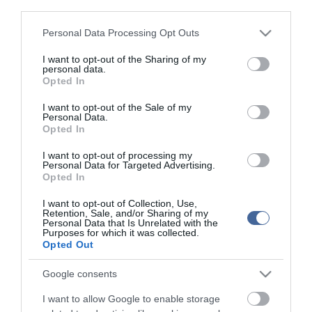
network nézeteit tükrözik. A szerkesztőség mindössze a hírek
third parties.
publikációjával foglalkozik, a kommenteket nem tudja befolyásolni
Please note that this website/app uses one or more Google
- azok az olvasók személyes véleményét tartalmazzák.
Personal Data Processing Opt Outs
services and may gather and store information including but
Kérjük, kulturáltan, mások személyiségi jogainak és jó hírnevének
not limited to your visit or usage behaviour. You may click to
I want to opt-out of the Sharing of my
tiszteletben tartásával kommenteljenek!
personal data.
grant or deny consent to Google and its third-party tags to
Opted In
use your data for below specified purposes in below Google
consent section.
I want to opt-out of the Sale of my
Personal Data.
Opted In
I want to opt-out of processing my
ma.hu legfrissebb hírei:
Personal Data for Targeted Advertising.
Opted In
14:02
Szomjazó gólyának adott inni egy férfi Tiszakécskénél -
megható pillanatot rögzített a kamera
I want to opt-out of Collection, Use,
Retention, Sale, and/or Sharing of my
12:56
Megható felvétel: elpusztult borját vitte magával egy
Personal Data that Is Unrelated with the
delfinanya
Purposes for which it was collected.
Opted Out
10:53
Halálos fenyegetés miatt lemondta erdélyi koncertjét
Majka
Google consents
8:46
Pórázra kötve hagytak egy kutyát egy híd alatt Miskolcon
I want to allow Google to enable storage
6:40
Védelmi Munkacsoport: hosszabb hőségriasztás, stabil