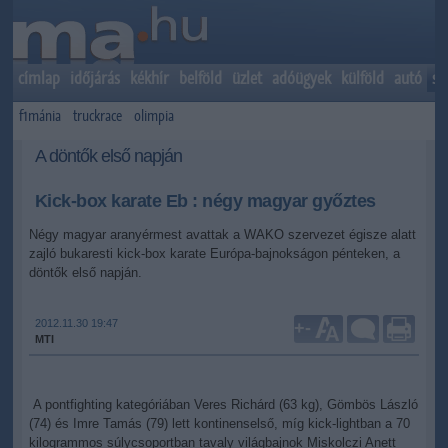
címlap
időjárás
kékhír
belföld
üzlet
adóügyek
külföld
autó
sp
f1mánia
truckrace
olimpia
A döntők első napján
Kick-box karate Eb : négy magyar győztes
Négy magyar aranyérmest avattak a WAKO szervezet égisze alatt
zajló bukaresti kick-box karate Európa-bajnokságon pénteken, a
döntők első napján.
2012.11.30 19:47
+
-
MTI
A pontfighting kategóriában Veres Richárd (63 kg), Gömbös László
(74) és Imre Tamás (79) lett kontinenselső, míg kick-lightban a 70
kilogrammos súlycsoportban tavaly világbajnok Miskolczi Anett