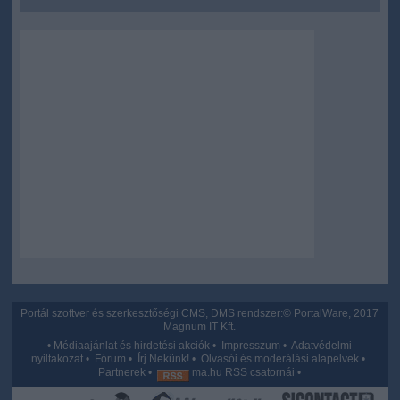
user protection.
Portál szoftver és szerkesztőségi CMS, DMS rendszer:© PortalWare, 2017
Magnum IT Kft.
•
Médiaajánlat és hirdetési akciók
•
Impresszum
•
Adatvédelmi
nyiltakozat
•
Fórum
•
Írj Nekünk!
•
Olvasói és moderálási alapelvek
•
Partnerek
•
ma.hu RSS csatornái
•