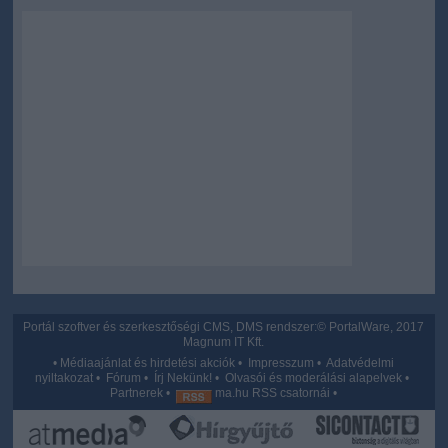
user protection.
Portál szoftver és szerkesztőségi CMS, DMS rendszer:© PortalWare, 2017
Magnum IT Kft.
•
Médiaajánlat és hirdetési akciók
•
Impresszum
•
Adatvédelmi
nyiltakozat
•
Fórum
•
Írj Nekünk!
•
Olvasói és moderálási alapelvek
•
Partnerek
•
ma.hu RSS csatornái
•