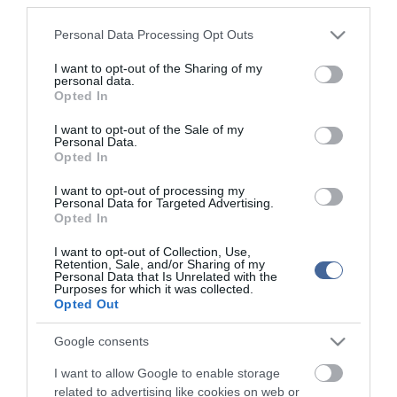
publikációjával foglalkozik, a kommenteket nem tudja befolyásolni
- azok az olvasók személyes véleményét tartalmazzák.
Please note that this website/app uses one or more Google
Personal Data Processing Opt Outs
Kérjük, kulturáltan, mások személyiségi jogainak és jó hírnevének
services and may gather and store information including but
tiszteletben tartásával kommenteljenek!
not limited to your visit or usage behaviour. You may click to
I want to opt-out of the Sharing of my
personal data.
grant or deny consent to Google and its third-party tags to
Opted In
use your data for below specified purposes in below Google
consent section.
I want to opt-out of the Sale of my
Personal Data.
Opted In
ma.hu legfrissebb hírei:
I want to opt-out of processing my
Personal Data for Targeted Advertising.
12:16
Nagy erőkkel keresik a szomjazó gólyát megmentő
Opted In
Árpádot
I want to opt-out of Collection, Use,
6:48
Magyar Péter: átfogó energiafejlesztési tervet fogadott el a
Retention, Sale, and/or Sharing of my
kormány
Personal Data that Is Unrelated with the
Purposes for which it was collected.
20:46
Kenyában bezzeg minden zöldebb
Opted Out
18:37
Második világháborús német katonai motorkerékpár
bukkant elő a Dunából
Google consents
16:12
A Tisza-frakció kezdeményezte, hogy jövő kedden legyen
I want to allow Google to enable storage
az államfőválasztás
related to advertising like cookies on web or