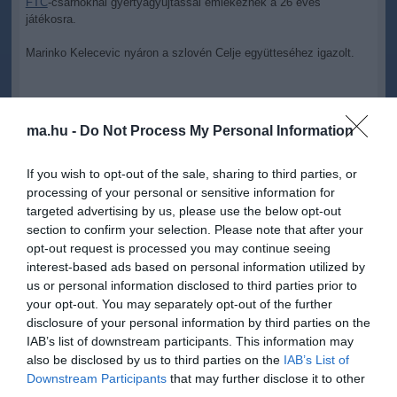
FTC
-csarnoknál gyertyagyújtással emlékeznek a 26 éves
játékosra.
Marinko Kelecevic nyáron a szlovén Celje együtteséhez igazolt.
ma.hu -
Do Not Process My Personal Information
Kapcsolódó írások:
If you wish to opt-out of the sale, sharing to third parties, or
processing of your personal or sensitive information for
Vizes vb: Gyurta Dániel 100 m mellen döntős
targeted advertising by us, please use the below opt-out
Az USA lesz a magyar pólósok ellenfele a negyeddöntőben
section to confirm your selection. Please note that after your
opt-out request is processed you may continue seeing
Vizes vb: Gercsák Csaba a meglepetésember
interest-based ads based on personal information utilized by
Vizes vb: az összes aranyat begyűjtötték a kínai műugrók
us or personal information disclosed to third parties prior to
your opt-out. You may separately opt-out of the further
K.O.-val nyert Amir Khan: övé az IBF vb-címe
disclosure of your personal information by third parties on the
IAB’s list of downstream participants. This information may
also be disclosed by us to third parties on the
IAB’s List of
Figyelem! A cikkhez hozzáfűzött hozzászólások nem a
ma.hu
Downstream Participants
that may further disclose it to other
network nézeteit tükrözik. A szerkesztőség mindössze a hírek
third parties.