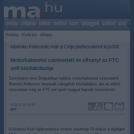
címlap
időjárás
kékhír
belföld
üzlet
adóügyek
külföld
autó
sp
f1mánia
truckrace
olimpia
Marinko Kelecevic már a Celje játékosaként küzdött
Motorbalesetet szenvedett és elhunyt az FTC
volt kézilabdázója
Szombaton este Belgrádban halálos motorbalesetet szenvedett
Marinko Kelecevic bosnyák válogatott kézilabdázó, aki az előző
szezonban még az FTC-vel nyert magyar bajnoki bronzérmet.
2011.07.24 13:55
+
-
MTI
A fővárosi klub tájékoztatása szerint vasárnap 19 órakor a népligeti