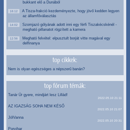
bukkant elő a Dunából
A Tisza-frakció kezdeményezte, hogy jövő kedden legyen
16:12
az államfőválasztás
Szomjazó gólyának adott inni egy férfi Tiszakécskénél -
14:02
megható pillanatot rögzített a kamera
Megható felvétel: elpusztult borját vitte magával egy
12:56
delfinanya
top cikkek:
Nem is olyan egészséges a népszerű banán?
top fórum témák:
Tanár Úr gyere, mindjárt lesz Lillád!
2022.05.10 21:11
AZ IGAZSÁG SOHA NEM KÉSŐ
2022.05.10 21:07
JólVanna
2022.05.10 20:31
Porvihar