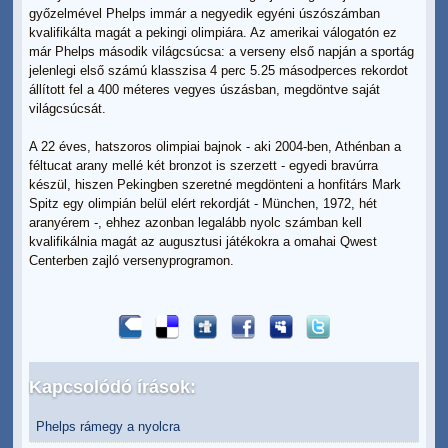
győzelmével Phelps immár a negyedik egyéni úszószámban
kvalifikálta magát a pekingi olimpiára. Az amerikai válogatón ez
már Phelps második világcsúcsa: a verseny első napján a sportág
jelenlegi első számú klasszisa 4 perc 5.25 másodperces rekordot
állított fel a 400 méteres vegyes úszásban, megdöntve saját
világcsúcsát.
A 22 éves, hatszoros olimpiai bajnok - aki 2004-ben, Athénban a
féltucat arany mellé két bronzot is szerzett - egyedi bravúrra
készül, hiszen Pekingben szeretné megdönteni a honfitárs Mark
Spitz egy olimpián belül elért rekordját - München, 1972, hét
aranyérem -, ehhez azonban legalább nyolc számban kell
kvalifikálnia magát az augusztusi játékokra a omahai Qwest
Centerben zajló versenyprogramon.
Kapcsolódó írások:
Phelps rámegy a nyolcra