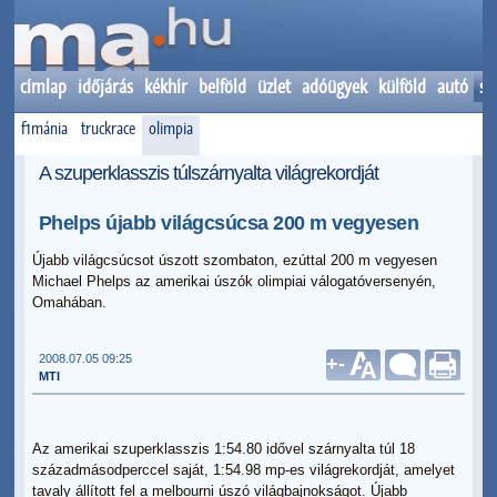
címlap
időjárás
kékhír
belföld
üzlet
adóügyek
külföld
autó
sp
f1mánia
truckrace
olimpia
A szuperklasszis túlszárnyalta világrekordját
Phelps újabb világcsúcsa 200 m vegyesen
Újabb világcsúcsot úszott szombaton, ezúttal 200 m vegyesen
Michael Phelps az amerikai úszók olimpiai válogatóversenyén,
Omahában.
2008.07.05 09:25
+
-
MTI
Az amerikai szuperklasszis 1:54.80 idővel szárnyalta túl 18
századmásodperccel saját, 1:54.98 mp-es világrekordját, amelyet
tavaly állított fel a melbourni úszó világbajnokságot. Újabb