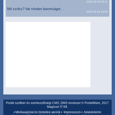
2022.03.29 16:11
Mit szólsz? Ide minden baromságot...
2022.03.29 16:06
Portál szoftver és szerkesztőségi CMS, DMS rendszer:© PortalWare, 2017
Magnum IT Kft.
•
Médiaajánlat és hirdetési akciók
•
Impresszum
•
Adatvédelmi