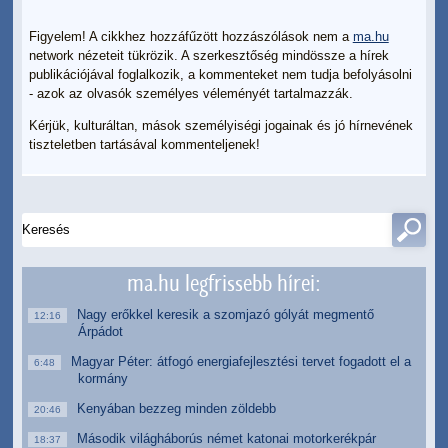
Figyelem! A cikkhez hozzáfűzött hozzászólások nem a
ma.hu
network nézeteit tükrözik. A szerkesztőség mindössze a hírek
publikációjával foglalkozik, a kommenteket nem tudja befolyásolni
- azok az olvasók személyes véleményét tartalmazzák.
Kérjük, kulturáltan, mások személyiségi jogainak és jó hírnevének
tiszteletben tartásával kommenteljenek!
ma.hu legfrissebb hírei:
Nagy erőkkel keresik a szomjazó gólyát megmentő
12:16
Árpádot
Magyar Péter: átfogó energiafejlesztési tervet fogadott el a
6:48
kormány
Kenyában bezzeg minden zöldebb
20:46
Második világháborús német katonai motorkerékpár
18:37